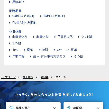
昇給あり
勤務期間
短期(3ヶ月以内)
長期(3ヶ月以上)
春/夏/冬休み期間
休日休暇
土日祝休み
土日休み
平日その他
シフト制
その他
有休
慶弔
特別
GW
夏季
年末年始
産休・育休取得実績あり
その他
トップページ
求人情報
静岡県
求人一覧
さっそく、自分に合ったお仕事を探してみましょう！