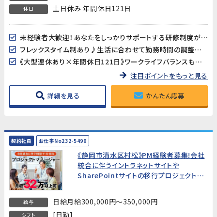
土日休み 年間休日121日
休日
未経験者大歓迎！あなたをしっかりサポートする研修制度があります！モノづくりに興味のある方、未経験から新しいチャレンジ始めませんか!?
フレックスタイム制あり♪生活に合わせて勤務時間の調整可能!(コアタイム10:00～15:00）
《大型連休あり×年間休日121日》ワークライフバランスも取り易い♪
注目ポイントをもっと見る
詳細を見る
かんたん応募
契約社員
お仕事No232-5490
《静岡市清水区村松》PM経験者募集!会社
統合に伴うイントラネットサイトや
SharePointサイトの移行プロジェクト
【契約社員】
日給月給300,000円～350,000円
給与
[日勤]
シフト