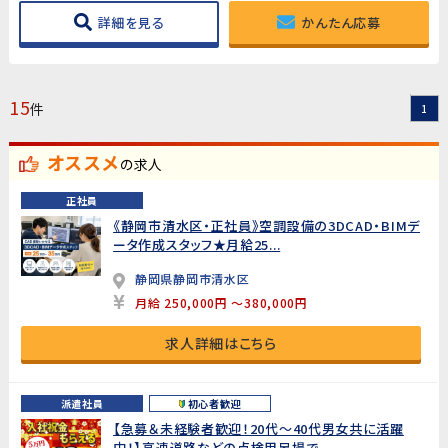
詳細を見る
かんたん応募
15
件
1
オススメ
の求人
正社員
《静岡市清水区・正社員》空調設備の3DCAD・BIMデ
ータ作成スタッフ★月給25...
静岡県静岡市清水区
月給 250,000円 ～380,000円
求人詳細はこちら
派遣社員
初心者歓迎
【急募＆未経験者歓迎！20代～40代男女共に活躍
中！】高速道路などの点検用足場で...