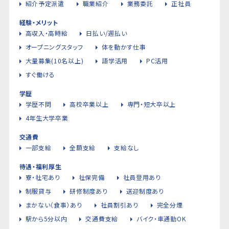
紹介予定派遣
職業紹介
業務委託
正社員
経験・メリット
高収入・高時給
日払い/週払い
オープニングスタッフ
体を動かす仕事
大量募集(10名以上)
語学活用
PC活用
すぐ働ける
学歴
学歴不問
高校卒業以上
専門・短大卒以上
4年生大学卒業
交通費
一部支給
全額支給
支給なし
待遇・福利厚生
寮・社宅あり
社保完備
社員登用あり
制服貸与
研修制度あり
送迎制度あり
まかない（食事）あり
社員割引あり
完全分煙
駅から5分以内
交通費支給
バイク・車通勤OK