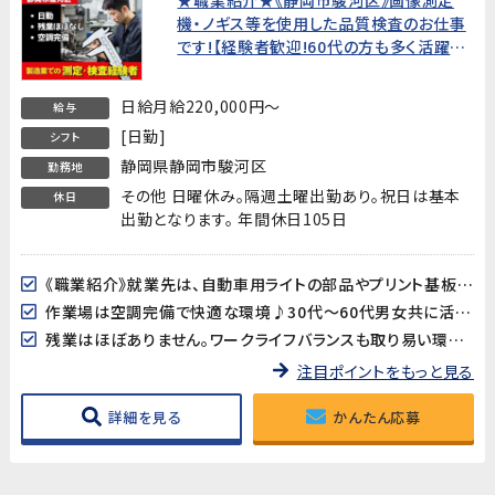
機・ノギス等を使用した品質検査のお仕事
です!【経験者歓迎!60代の方も多く活躍
中!】
日給月給220,000円～
給与
[日勤]
シフト
静岡県静岡市駿河区
勤務地
その他 日曜休み。隔週土曜出勤あり。祝日は基本
休日
出勤となります。 年間休日105日
《職業紹介》就業先は、自動車用ライトの部品やプリント基板用端子などを製造している企業です。長期的に安定した就業が見込めます!
作業場は空調完備で快適な環境♪30代～60代男女共に活躍中!
残業はほぼありません。ワークライフバランスも取り易い環境です。
注目ポイントをもっと見る
詳細を見る
かんたん応募