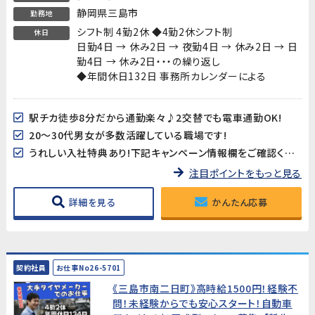
静岡県三島市
勤務地
シフト制 4勤2休 ◆4勤2休シフト制
休日
日勤4日 → 休み2日 → 夜勤4日 → 休み2日 → 日
勤4日 → 休み2日・・・の繰り返し
◆年間休日132日 事務所カレンダーによる
駅チカ徒歩8分だから通勤楽々♪2交替でも電車通勤OK!
20～30代男女が多数活躍している職場です!
うれしい入社特典あり!下記キャンペーン情報欄をご確認ください
注目ポイントをもっと見る
詳細を見る
かんたん応募
契約社員
お仕事No26-5701
《三島市南二日町》高時給1500円！経験不
問！未経験からでも安心スタート！自動車