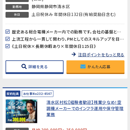
静岡県静岡市清水区
勤務地
土日祝休み 年間休日132日(有給奨励日含む)
休日
歴史ある総合電機メーカー内での勤務です。会社の基盤となる重要プロジェクトに携われます！
上流工程から一貫して関わり、PMとしてのスキルアップを目指せる環境です
《土日祝休×長期休暇あり×年間休日125日》
注目ポイントをもっと見る
詳細を見る
かんたん応募
契約社員
お仕事No232-4547
清水区村松【経験者歓迎】残業少なめ！空
調機メーカーでのインフラ運用や保守管理
業務
月給 300,000円～350,000円