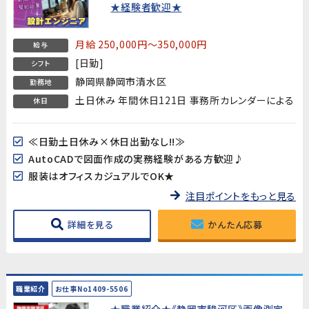
★経験者歓迎★
月給 250,000円～350,000円
給与
[日勤]
シフト
静岡県静岡市清水区
勤務地
土日休み 年間休日121日 事務所カレンダーによる
休日
≪日勤土日休み×休日出勤なし!!≫
AutoCADで図面作成の実務経験がある方歓迎♪
服装はオフィスカジュアルでOK★
注目ポイントをもっと見る
詳細を見る
かんたん応募
職業紹介
お仕事No1409-5506
★職業紹介★《静岡市駿河区》画像測定