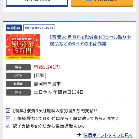
契約社員
お仕事No26-3533
【寮費3ヶ月無料&慰労金付】ラベル貼りや
検品などのタイヤの出荷作業
時給1,241円
給与
[日勤]
シフト
静岡県三島市
勤務地
土日休み 年間休日134日
休日
【特典】寮費3ヶ月無料＆慰労金5万円支給!!
工場経験なくてOK!ゼロから丁寧に教えてもらえます♪
駅チカ徒歩8分だから電車通勤もOK!
注目ポイントをもっと見る