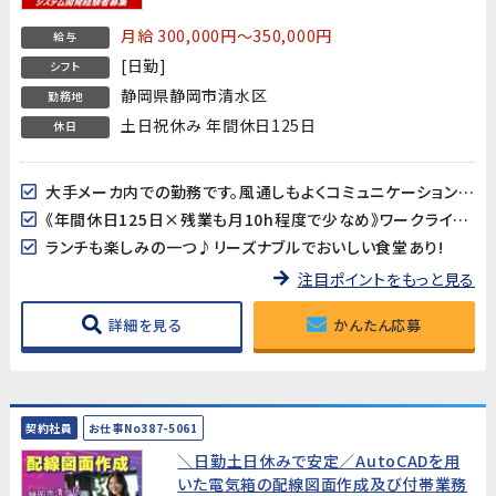
月給 300,000円～350,000円
給与
[日勤]
シフト
静岡県静岡市清水区
勤務地
土日祝休み 年間休日125日
休日
大手メーカ内での勤務です。風通しもよくコミュニケーションの取り易い環境です。
《年間休日125日×残業も月10h程度で少なめ》ワークライフバランスも取り易い♪
ランチも楽しみの一つ♪リーズナブルでおいしい食堂あり!
注目ポイントをもっと見る
詳細を見る
かんたん応募
契約社員
お仕事No387-5061
＼日勤土日休みで安定／AutoCADを用
いた電気箱の配線図面作成及び付帯業務