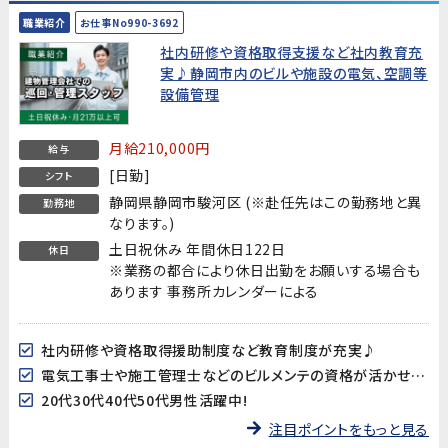
職業紹介
お仕事No990-3692
社内研修や資格取得支援など社内教育充
実♪静岡市内のビルや施設の電気、空調等
設備管理
月給210,000円
給与
[日勤]
シフト
静岡県静岡市駿河区 (※赴任先はこの勤務地と異
勤務地
なります。)
土日祝休み 年間休日122日
休日
※業務の都合により休日出勤をお願いする場合も
あります 事務所カレンダーによる
社内研修や資格取得援助制度など教育制度が充実♪
電気工事士や施工管理士などのビルメンテの資格が活かせます!
20代30代40代50代男性活躍中!
注目ポイントをもっと見る