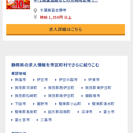
千葉県習志野市
時給 1,350円 以上
求人詳細はこちら
静岡県の求人情報を市区町村でさらに絞りこむ
東部地域
熱海市
伊豆市
伊豆の国市
伊東市
賀茂郡河津町
賀茂郡西伊豆町
賀茂郡東伊豆町
賀茂郡松崎町
賀茂郡南伊豆町
御殿場市
下田市
裾野市
駿東郡小山町
駿東郡清水町
駿東郡長泉町
田方郡函南町
沼津市
富士市
富士宮市
三島市