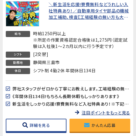
＼新生活を応援!寮費無料などうれしい入
社特典あり！／自動車用タイヤ部品の機械
加工補助、検査【工場経験の無い方も大歓
迎！ゼロから丁寧にお教え致します】
時給1250円以上
給与
※所定の作業資格認定合格後は1,275円（認定試
験は入社後1～2カ月以内に行う予定です）
[2交替]
シフト
静岡県三島市
勤務地
シフト制 4勤2休 年間休日134日
休日
弊社スタッフがゼロから丁寧にお教えします。工場経験の無い方も是非チャレンジしてみてください！
《年間休日134日!もちろん長期休暇もしっかりあります》
新生活をしっかり応援!寮費無料など入社特典あり！※下記キャンペーン情報欄をご確認ください。
注目ポイントをもっと見る
詳細を見る
かんたん応募