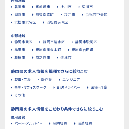
西部地域
磐田市
御前崎市
掛川市
菊川市
湖西市
周智郡森町
袋井市
浜松市中央区
浜松市浜名区
浜松市天竜区
中部地域
静岡市葵区
静岡市清水区
静岡市駿河区
島田市
榛原郡川根本町
榛原郡吉田町
藤枝市
牧之原市
焼津市
静岡県の求人情報を職種でさらに絞りこむ
製造・工場
軽作業
エンジニア
事務・オフィスワーク
配送ドライバー
医療・介護
その他
静岡県の求人情報をこだわり条件でさらに絞りこむ
雇用形態
パート・アルバイト
契約社員
派遣社員