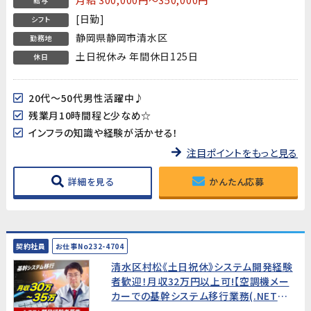
給与
[日勤]
シフト
静岡県静岡市清水区
勤務地
土日祝休み 年間休日125日
休日
20代～50代男性活躍中♪
残業月10時間程と少なめ☆
インフラの知識や経験が活かせる！
注目ポイントをもっと見る
詳細を見る
かんたん応募
契約社員
お仕事No232-4704
清水区村松《土日祝休》システム開発経験
者歓迎！月収32万円以上可!【空調機メー
カーでの基幹システム移行業務(.NET
Framework)】