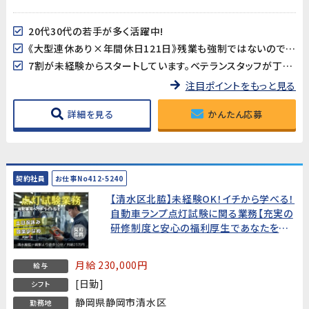
20代30代の若手が多く活躍中!
《大型連休あり×年間休日121日》残業も強制ではないのでワークライフバランスも取り易い♪
7割が未経験からスタートしています。ベテランスタッフが丁寧に指導しますので安心です♪
注目ポイントをもっと見る
詳細を見る
かんたん応募
契約社員
お仕事No412-5240
【清水区北脇】未経験OK！イチから学べる！
自動車ランプ点灯試験に関る業務【充実の
研修制度と安心の福利厚生であなたをサ
ポート！土日祝休み＆残業少なめ！ワークラ
イフバランスも大切にしたい方、必見で
月給 230,000円
給与
す！】
[日勤]
シフト
静岡県静岡市清水区
勤務地