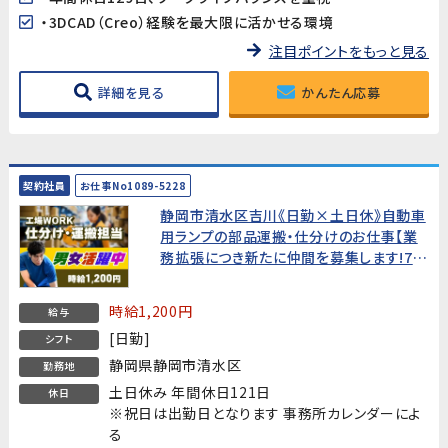
・3DCAD（Creo）経験を最大限に活かせる環境
注目ポイントをもっと見る
詳細を見る
かんたん応募
契約社員
お仕事No1089-5228
静岡市清水区吉川《日勤×土日休》自動車
用ランプの部品運搬・仕分けのお仕事【業
務拡張につき新たに仲間を募集します!7割
が未経験からスタート。ベテランスタッフが
丁寧に指導致します】
時給1,200円
給与
[日勤]
シフト
静岡県静岡市清水区
勤務地
土日休み 年間休日121日
休日
※祝日は出勤日となります 事務所カレンダーによ
る