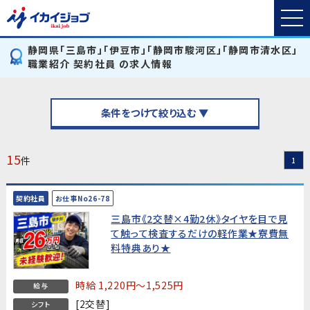
静岡県「三島市」「伊豆市」「静岡市駿河区」「静岡市清水区」
職業紹介 契約社員 の求人情報
条件をつけて絞り込む ▼
15
件
1
契約社員
お仕事No26-78
三島市《2交替×4勤2休》タイヤを目で見
て触って検査するだけの軽作業★寮費無
料特典あり★
時給 1,220円～1,525円
給与
[2交替]
シフト