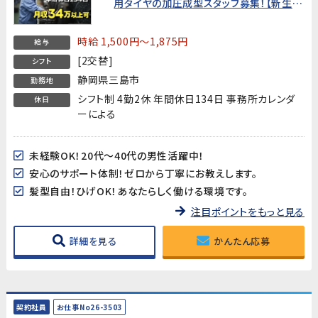
用タイヤの加圧成型スタッフ募集！【新生活
を応援!うれしい入社特典あり】
時給 1,500円～1,875円
給与
[2交替]
シフト
静岡県三島市
勤務地
シフト制 4勤2休 年間休日134日 事務所カレンダ
休日
ーによる
未経験OK！20代～40代の男性活躍中！
安心のサポート体制！ゼロから丁寧にお教えします。
髪型自由！ひげOK！あなたらしく働ける環境です。
注目ポイントをもっと見る
詳細を見る
かんたん応募
契約社員
お仕事No26-3503