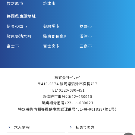
牧之原市
焼津市
静岡県東部地域
伊豆の国市
御殿場市
裾野市
駿東郡清水町
駿東郡長泉町
沼津市
富士市
富士宮市
三島市
株式会社イカイ
〒410-0874 静岡県沼津市松長787
TEL：0120-080-451
派遣許可番号：派22−030015
職業紹介番号：22–ユ–030023
特定募集情報等提供事業受理番号：51-募-001828（第1号）
求人情報
初めての方