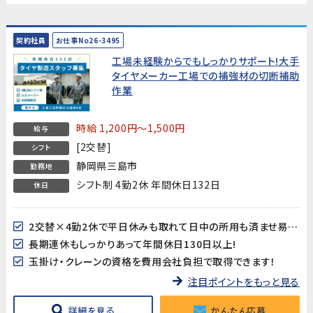
契約社員
お仕事No26-3495
工場未経験からでもしっかりサポート!大手
タイヤメーカー工場での補強材の切断補助
作業
時給 1,200円～1,500円
給与
[2交替]
シフト
静岡県三島市
勤務地
シフト制 4勤2休 年間休日132日
休日
2交替×4勤2休で平日休みも取れて日中の所用も済ませ易い♪
長期連休もしっかりあって年間休日130日以上!
玉掛け・クレーンの資格を費用会社負担で取得できます！
注目ポイントをもっと見る
詳細を見る
かんたん応募