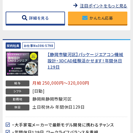
注目ポイントをもっと見る
詳細を見る
かんたん応募
契約社員
お仕事No306-5798
【静岡市駿河区】パッケージエアコン機械
設計・3DCAD経験活かせます！年間休日
129日
月給 250,000円～320,000円
給与
[日勤]
シフト
静岡県静岡市駿河区
勤務地
土日祝休み 年間休日129日
休日
・大手家電メーカーで最新モデル開発に携わるチャンス
・年間休日129日、ワークライフバランスを重視