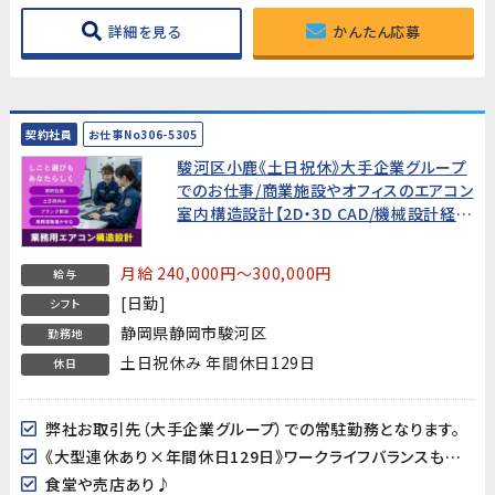
詳細を見る
かんたん応募
契約社員
お仕事No306-5305
駿河区小鹿《土日祝休》大手企業グループ
でのお仕事/商業施設やオフィスのエアコン
室内構造設計【2D・3D CAD/機械設計経験
者歓迎!】
月給 240,000円～300,000円
給与
[日勤]
シフト
静岡県静岡市駿河区
勤務地
土日祝休み 年間休日129日
休日
弊社お取引先（大手企業グループ）での常駐勤務となります。
《大型連休あり×年間休日129日》ワークライフバランスも取り易い♪
食堂や売店あり♪