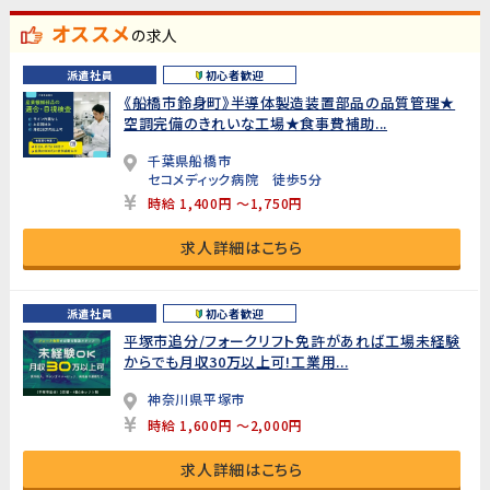
オススメ
の求人
派遣社員
初心者歓迎
《船橋市鈴身町》半導体製造装置部品の品質管理★
空調完備のきれいな工場★食事費補助...
千葉県船橋市
セコメディック病院 徒歩5分
時給 1,400円 ～1,750円
求人詳細はこちら
派遣社員
初心者歓迎
平塚市追分/フォークリフト免許があれば工場未経験
からでも月収30万以上可!工業用...
神奈川県平塚市
時給 1,600円 ～2,000円
求人詳細はこちら