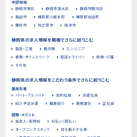
中部地域
静岡市葵区
静岡市清水区
静岡市駿河区
島田市
榛原郡川根本町
榛原郡吉田町
藤枝市
牧之原市
焼津市
静岡県の求人情報を職種でさらに絞りこむ
製造・工場
軽作業
エンジニア
事務・オフィスワーク
配送ドライバー
医療・介護
その他
静岡県の求人情報をこだわり条件でさらに絞りこむ
雇用形態
パート・アルバイト
契約社員
派遣社員
紹介予定派遣
職業紹介
業務委託
正社員
経験・メリット
高収入・高時給
日払い/週払い
オープニングスタッフ
体を動かす仕事