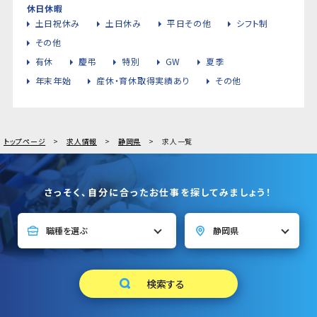
休日休暇
土日祝休み
土日休み
平日その他
シフト制
その他
有休
慶弔
特別
GW
夏季
年末年始
産休・育休取得実績あり
その他
トップページ
求人情報
静岡県
求人一覧
さっそく、自分に合ったお仕事を探してみましょう！