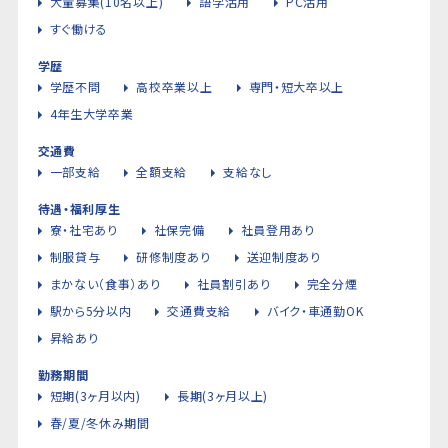
大量募集(10名以上)
語学活用
PC活用
すぐ働ける
学歴
学歴不問
高校卒業以上
専門・短大卒以上
4年生大学卒業
交通費
一部支給
全額支給
支給なし
待遇・福利厚生
寮・社宅あり
社保完備
社員登用あり
制服貸与
研修制度あり
送迎制度あり
まかない（食事）あり
社員割引あり
完全分煙
駅から5分以内
交通費支給
バイク・車通勤OK
昇給あり
勤務期間
短期(3ヶ月以内)
長期(3ヶ月以上)
春/夏/冬休み期間