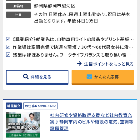
静岡県静岡市駿河区
勤務地
その他 日曜休み。隔週土曜出勤あり。祝日は基本
休日
出勤となります。 年間休日105日
《職業紹介》就業先は、自動車用ライトの部品やプリント基板用端子などを製造している企業です。長期的に安定した就業が見込めます!
作業場は空調完備で快適な環境♪30代～60代男女共に活躍中!
残業はほぼありません。ワークライフバランスも取り易い環境です。
注目ポイントをもっと見る
詳細を見る
かんたん応募
職業紹介
お仕事No990-3692
社内研修や資格取得支援など社内教育充
実♪静岡市内のビルや施設の電気、空調等
設備管理