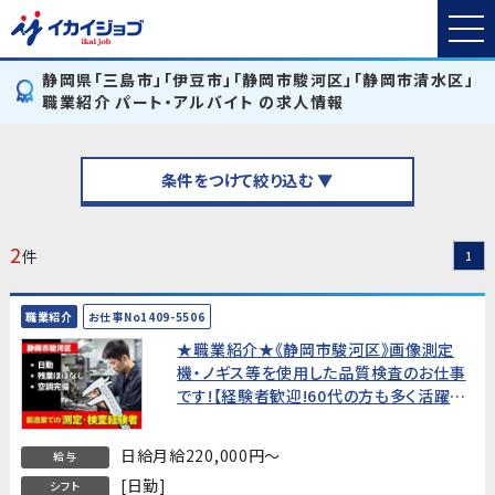
静岡県「三島市」「伊豆市」「静岡市駿河区」「静岡市清水区」
職業紹介 パート・アルバイト の求人情報
条件をつけて絞り込む ▼
2
件
1
職業紹介
お仕事No1409-5506
★職業紹介★《静岡市駿河区》画像測定
機・ノギス等を使用した品質検査のお仕事
です!【経験者歓迎!60代の方も多く活躍
中!】
日給月給220,000円～
給与
[日勤]
シフト