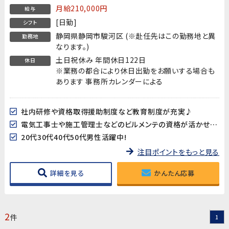
月給210,000円
給与
[日勤]
シフト
静岡県静岡市駿河区 (※赴任先はこの勤務地と異
勤務地
なります。)
土日祝休み 年間休日122日
休日
※業務の都合により休日出勤をお願いする場合も
あります 事務所カレンダーによる
社内研修や資格取得援助制度など教育制度が充実♪
電気工事士や施工管理士などのビルメンテの資格が活かせます!
20代30代40代50代男性活躍中!
注目ポイントをもっと見る
詳細を見る
かんたん応募
2
件
1