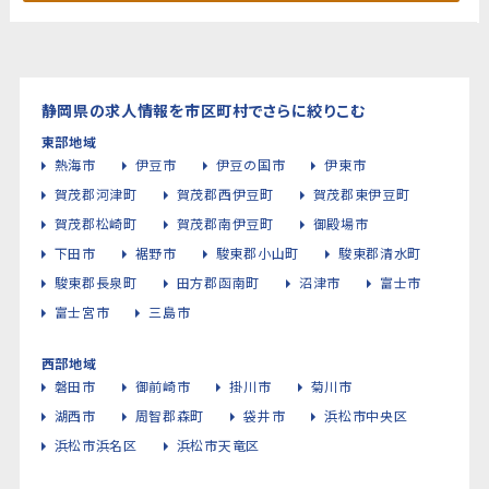
静岡県の求人情報を市区町村でさらに絞りこむ
東部地域
熱海市
伊豆市
伊豆の国市
伊東市
賀茂郡河津町
賀茂郡西伊豆町
賀茂郡東伊豆町
賀茂郡松崎町
賀茂郡南伊豆町
御殿場市
下田市
裾野市
駿東郡小山町
駿東郡清水町
駿東郡長泉町
田方郡函南町
沼津市
富士市
富士宮市
三島市
西部地域
磐田市
御前崎市
掛川市
菊川市
湖西市
周智郡森町
袋井市
浜松市中央区
浜松市浜名区
浜松市天竜区