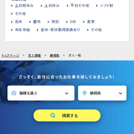
土日祝休み
土日休み
平日その他
シフト制
その他
有休
慶弔
特別
GW
夏季
年末年始
産休・育休取得実績あり
その他
トップページ
求人情報
静岡県
求人一覧
さっそく、自分に合ったお仕事を探してみましょう！