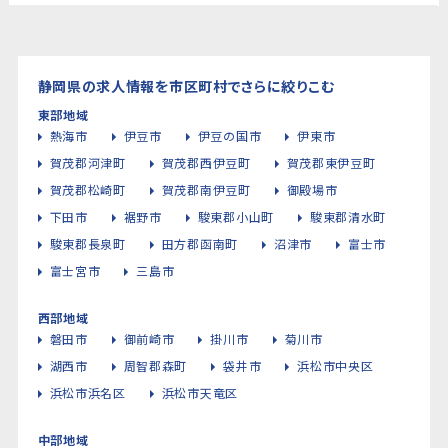
静岡県の求人情報を市区町村でさらに絞りこむ
東部地域
熱海市
伊豆市
伊豆の国市
伊東市
賀茂郡河津町
賀茂郡西伊豆町
賀茂郡東伊豆町
賀茂郡松崎町
賀茂郡南伊豆町
御殿場市
下田市
裾野市
駿東郡小山町
駿東郡清水町
駿東郡長泉町
田方郡函南町
沼津市
富士市
富士宮市
三島市
西部地域
磐田市
御前崎市
掛川市
菊川市
湖西市
周智郡森町
袋井市
浜松市中央区
浜松市浜名区
浜松市天竜区
中部地域