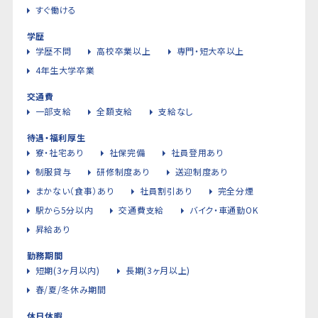
すぐ働ける
学歴
学歴不問
高校卒業以上
専門・短大卒以上
4年生大学卒業
交通費
一部支給
全額支給
支給なし
待遇・福利厚生
寮・社宅あり
社保完備
社員登用あり
制服貸与
研修制度あり
送迎制度あり
まかない（食事）あり
社員割引あり
完全分煙
駅から5分以内
交通費支給
バイク・車通勤OK
昇給あり
勤務期間
短期(3ヶ月以内)
長期(3ヶ月以上)
春/夏/冬休み期間
休日休暇