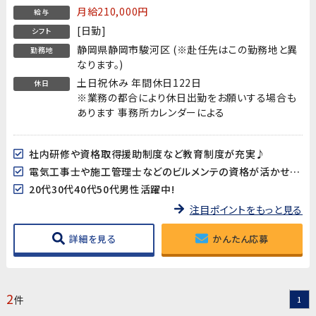
月給210,000円
給与
[日勤]
シフト
静岡県静岡市駿河区 (※赴任先はこの勤務地と異
勤務地
なります。)
土日祝休み 年間休日122日
休日
※業務の都合により休日出勤をお願いする場合も
あります 事務所カレンダーによる
社内研修や資格取得援助制度など教育制度が充実♪
電気工事士や施工管理士などのビルメンテの資格が活かせます!
20代30代40代50代男性活躍中!
注目ポイントをもっと見る
詳細を見る
かんたん応募
2
件
1