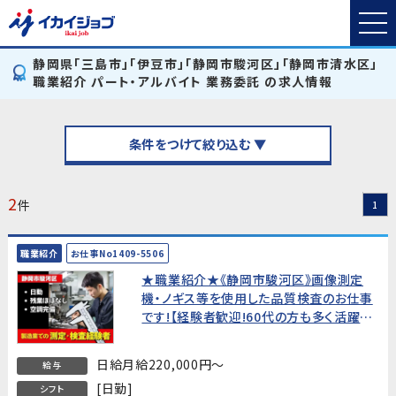
静岡県「三島市」「伊豆市」「静岡市駿河区」「静岡市清水区」
職業紹介 パート・アルバイト 業務委託 の求人情報
条件をつけて絞り込む ▼
2
件
1
職業紹介
お仕事No1409-5506
★職業紹介★《静岡市駿河区》画像測定
機・ノギス等を使用した品質検査のお仕事
です!【経験者歓迎!60代の方も多く活躍
中!】
日給月給220,000円～
給与
[日勤]
シフト