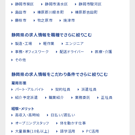
静岡市葵区
静岡市清水区
静岡市駿河区
島田市
榛原郡川根本町
榛原郡吉田町
藤枝市
牧之原市
焼津市
静岡県の求人情報を職種でさらに絞りこむ
製造・工場
軽作業
エンジニア
事務・オフィスワーク
配送ドライバー
医療・介護
その他
静岡県の求人情報をこだわり条件でさらに絞りこむ
雇用形態
パート・アルバイト
契約社員
派遣社員
紹介予定派遣
職業紹介
業務委託
正社員
経験・メリット
高収入・高時給
日払い/週払い
オープニングスタッフ
体を動かす仕事
大量募集(10名以上)
語学活用
PC活用