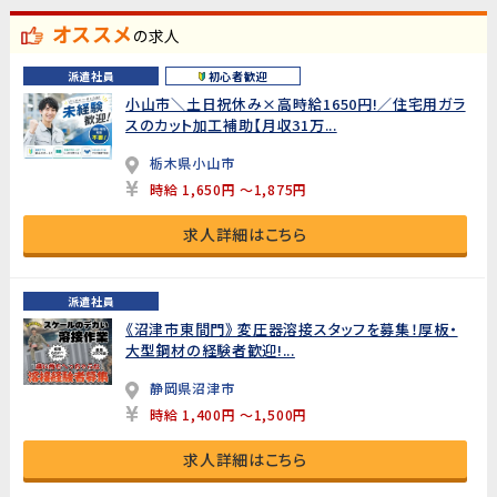
オススメ
の求人
派遣社員
初心者歓迎
小山市＼土日祝休み×高時給1650円!／住宅用ガラ
スのカット加工補助【月収31万...
栃木県小山市
時給 1,650円 ～1,875円
求人詳細はこちら
派遣社員
《沼津市東間門》 変圧器溶接スタッフを募集！厚板・
大型鋼材の経験者歓迎!...
静岡県沼津市
時給 1,400円 ～1,500円
求人詳細はこちら