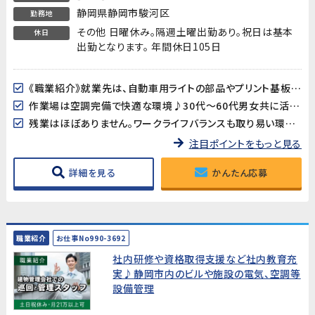
静岡県静岡市駿河区
勤務地
その他 日曜休み。隔週土曜出勤あり。祝日は基本
休日
出勤となります。 年間休日105日
《職業紹介》就業先は、自動車用ライトの部品やプリント基板用端子などを製造している企業です。長期的に安定した就業が見込めます!
作業場は空調完備で快適な環境♪30代～60代男女共に活躍中!
残業はほぼありません。ワークライフバランスも取り易い環境です。
注目ポイントをもっと見る
詳細を見る
かんたん応募
職業紹介
お仕事No990-3692
社内研修や資格取得支援など社内教育充
実♪静岡市内のビルや施設の電気、空調等
設備管理