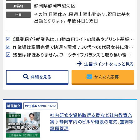
静岡県静岡市駿河区
勤務地
その他 日曜休み。隔週土曜出勤あり。祝日は基本
休日
出勤となります。 年間休日105日
《職業紹介》就業先は、自動車用ライトの部品やプリント基板用端子などを製造している企業です。長期的に安定した就業が見込めます!
作業場は空調完備で快適な環境♪30代～60代男女共に活躍中!
残業はほぼありません。ワークライフバランスも取り易い環境です。
注目ポイントをもっと見る
詳細を見る
かんたん応募
職業紹介
お仕事No990-3692
社内研修や資格取得支援など社内教育充
実♪静岡市内のビルや施設の電気、空調等
設備管理