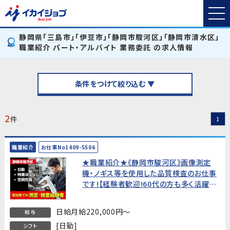
静岡県「三島市」「伊豆市」「静岡市駿河区」「静岡市清水区」
職業紹介 パート・アルバイト 業務委託 の求人情報
条件をつけて絞り込む ▼
2
件
1
職業紹介
お仕事No1409-5506
★職業紹介★《静岡市駿河区》画像測定
機・ノギス等を使用した品質検査のお仕事
です!【経験者歓迎!60代の方も多く活躍
中!】
日給月給220,000円～
給与
[日勤]
シフト