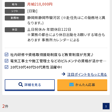
月給210,000円
給与
[日勤]
シフト
静岡県静岡市駿河区 (※赴任先はこの勤務地と異
勤務地
なります。)
土日祝休み 年間休日122日
休日
※業務の都合により休日出勤をお願いする場合も
あります 事務所カレンダーによる
社内研修や資格取得援助制度など教育制度が充実♪
電気工事士や施工管理士などのビルメンテの資格が活かせます!
20代30代40代50代男性活躍中!
注目ポイントをもっと見る
詳細を見る
かんたん応募
2
件
1