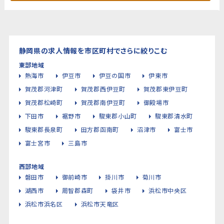
静岡県の求人情報を市区町村でさらに絞りこむ
東部地域
熱海市
伊豆市
伊豆の国市
伊東市
賀茂郡河津町
賀茂郡西伊豆町
賀茂郡東伊豆町
賀茂郡松崎町
賀茂郡南伊豆町
御殿場市
下田市
裾野市
駿東郡小山町
駿東郡清水町
駿東郡長泉町
田方郡函南町
沼津市
富士市
富士宮市
三島市
西部地域
磐田市
御前崎市
掛川市
菊川市
湖西市
周智郡森町
袋井市
浜松市中央区
浜松市浜名区
浜松市天竜区