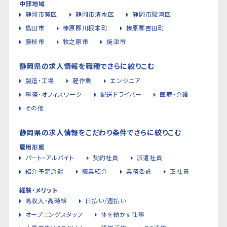
中部地域
静岡市葵区
静岡市清水区
静岡市駿河区
島田市
榛原郡川根本町
榛原郡吉田町
藤枝市
牧之原市
焼津市
静岡県の求人情報を職種でさらに絞りこむ
製造・工場
軽作業
エンジニア
事務・オフィスワーク
配送ドライバー
医療・介護
その他
静岡県の求人情報をこだわり条件でさらに絞りこむ
雇用形態
パート・アルバイト
契約社員
派遣社員
紹介予定派遣
職業紹介
業務委託
正社員
経験・メリット
高収入・高時給
日払い/週払い
オープニングスタッフ
体を動かす仕事