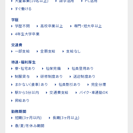
大量募集(10名以上)
語学活用
PC活用
すぐ働ける
学歴
学歴不問
高校卒業以上
専門・短大卒以上
4年生大学卒業
交通費
一部支給
全額支給
支給なし
待遇・福利厚生
寮・社宅あり
社保完備
社員登用あり
制服貸与
研修制度あり
送迎制度あり
まかない（食事）あり
社員割引あり
完全分煙
駅から5分以内
交通費支給
バイク・車通勤OK
昇給あり
勤務期間
短期(3ヶ月以内)
長期(3ヶ月以上)
春/夏/冬休み期間