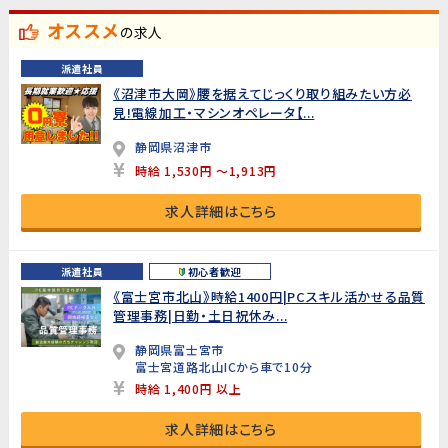
オススメ
の求人
派遣社員
《沼津市大岡》腰を据えてじっくり取り組みたい方必
見!電線加工・マシンオペレータ【...
静岡県沼津市
時給 1,530円 ～1,913円
求人詳細はこちら
派遣社員
初心者歓迎
《富士宮市北山》時給1400円|PCスキル活かせる品質
管理事務|日勤・土日祝休み...
静岡県富士宮市
富士宮道路北山ICから車で10分
時給 1,400円 以上
求人詳細はこちら