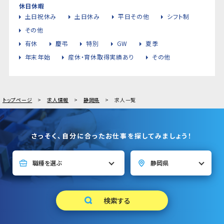
休日休暇
土日祝休み
土日休み
平日その他
シフト制
その他
有休
慶弔
特別
GW
夏季
年末年始
産休・育休取得実績あり
その他
トップページ
求人情報
静岡県
求人一覧
さっそく、自分に合ったお仕事を探してみましょう！