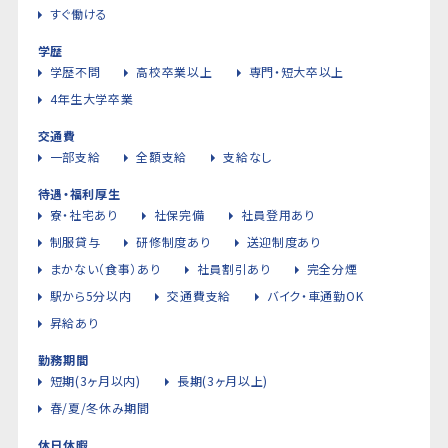
すぐ働ける
学歴
学歴不問
高校卒業以上
専門・短大卒以上
4年生大学卒業
交通費
一部支給
全額支給
支給なし
待遇・福利厚生
寮・社宅あり
社保完備
社員登用あり
制服貸与
研修制度あり
送迎制度あり
まかない（食事）あり
社員割引あり
完全分煙
駅から5分以内
交通費支給
バイク・車通勤OK
昇給あり
勤務期間
短期(3ヶ月以内)
長期(3ヶ月以上)
春/夏/冬休み期間
休日休暇