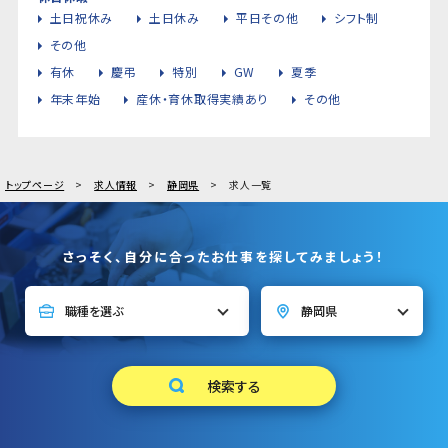
土日祝休み
土日休み
平日その他
シフト制
その他
有休
慶弔
特別
GW
夏季
年末年始
産休・育休取得実績あり
その他
トップページ
求人情報
静岡県
求人一覧
さっそく、自分に合ったお仕事を探してみましょう！