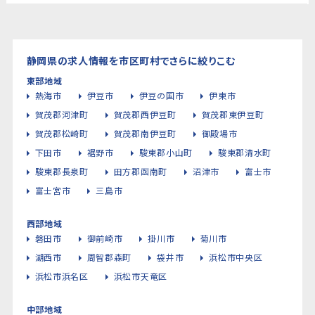
静岡県の求人情報を市区町村でさらに絞りこむ
東部地域
熱海市
伊豆市
伊豆の国市
伊東市
賀茂郡河津町
賀茂郡西伊豆町
賀茂郡東伊豆町
賀茂郡松崎町
賀茂郡南伊豆町
御殿場市
下田市
裾野市
駿東郡小山町
駿東郡清水町
駿東郡長泉町
田方郡函南町
沼津市
富士市
富士宮市
三島市
西部地域
磐田市
御前崎市
掛川市
菊川市
湖西市
周智郡森町
袋井市
浜松市中央区
浜松市浜名区
浜松市天竜区
中部地域