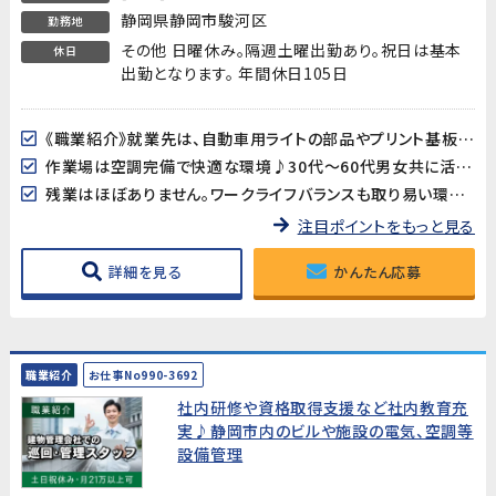
静岡県静岡市駿河区
勤務地
その他 日曜休み。隔週土曜出勤あり。祝日は基本
休日
出勤となります。 年間休日105日
《職業紹介》就業先は、自動車用ライトの部品やプリント基板用端子などを製造している企業です。長期的に安定した就業が見込めます!
作業場は空調完備で快適な環境♪30代～60代男女共に活躍中!
残業はほぼありません。ワークライフバランスも取り易い環境です。
注目ポイントをもっと見る
詳細を見る
かんたん応募
職業紹介
お仕事No990-3692
社内研修や資格取得支援など社内教育充
実♪静岡市内のビルや施設の電気、空調等
設備管理