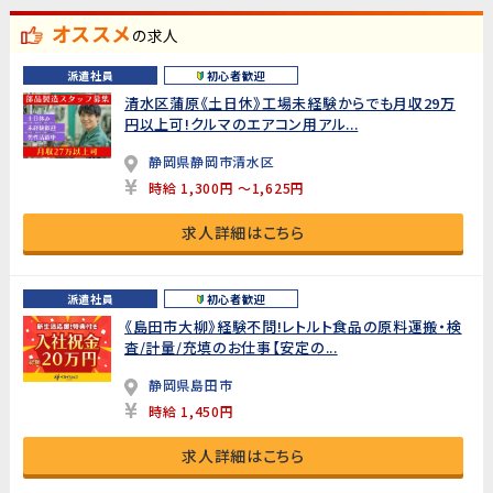
オススメ
の求人
派遣社員
初心者歓迎
清水区蒲原《土日休》工場未経験からでも月収29万
円以上可!クルマのエアコン用アル...
静岡県静岡市清水区
時給 1,300円 ～1,625円
求人詳細はこちら
派遣社員
初心者歓迎
《島田市大柳》経験不問!レトルト食品の原料運搬・検
査/計量/充填のお仕事【安定の...
静岡県島田市
時給 1,450円
求人詳細はこちら