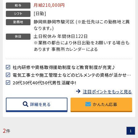
月給210,000円
給与
[日勤]
シフト
静岡県静岡市駿河区 (※赴任先はこの勤務地と異
勤務地
なります。)
土日祝休み 年間休日122日
休日
※業務の都合により休日出勤をお願いする場合も
あります 事務所カレンダーによる
社内研修や資格取得援助制度など教育制度が充実♪
電気工事士や施工管理士などのビルメンテの資格が活かせます!
20代30代40代50代男性活躍中!
注目ポイントをもっと見る
詳細を見る
かんたん応募
2
件
1