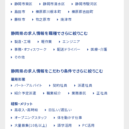
静岡市葵区
静岡市清水区
静岡市駿河区
島田市
榛原郡川根本町
榛原郡吉田町
藤枝市
牧之原市
焼津市
静岡県の求人情報を職種でさらに絞りこむ
製造・工場
軽作業
エンジニア
事務・オフィスワーク
配送ドライバー
医療・介護
その他
静岡県の求人情報をこだわり条件でさらに絞りこむ
雇用形態
パート・アルバイト
契約社員
派遣社員
紹介予定派遣
職業紹介
業務委託
正社員
経験・メリット
高収入・高時給
日払い/週払い
オープニングスタッフ
体を動かす仕事
大量募集(10名以上)
語学活用
PC活用