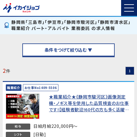
静岡県「三島市」「伊豆市」「静岡市駿河区」「静岡市清水区」
職業紹介 パート・アルバイト 業務委託 の求人情報
条件をつけて絞り込む ▼
2
件
1
職業紹介
お仕事No1409-5506
★職業紹介★《静岡市駿河区》画像測定
機・ノギス等を使用した品質検査のお仕事
です!【経験者歓迎!60代の方も多く活躍
中!】
日給月給220,000円～
給与
[日勤]
シフト