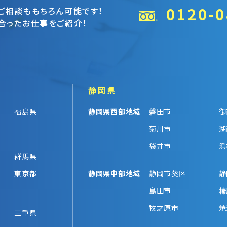
0120-0
ご相談ももちろん可能です！
合ったお仕事をご紹介！
静岡県
福島県
静岡県西部地域
磐田市
御
菊川市
湖
袋井市
浜
群馬県
東京都
静岡県中部地域
静岡市葵区
静
島田市
榛
牧之原市
焼
三重県