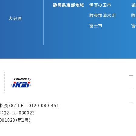
静岡県東部地域
伊豆の国市
御
駿東郡清水町
駿
大分県
富士市
富
市松長787
TEL：0120-080-451
22–ユ–030023
1828（第1号）