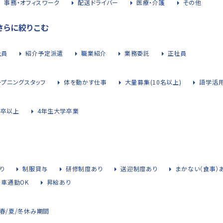
事務・オフィスワーク
配送ドライバー
医療・介護
その他
さらに絞りこむ
社員
紹介予定派遣
職業紹介
業務委託
正社員
ープニングスタッフ
体を動かす仕事
大量募集(10名以上)
語学活
大卒以上
4年生大学卒業
り
制服貸与
研修制度あり
送迎制度あり
まかない（食事）
・車通勤OK
昇給あり
春/夏/冬休み期間