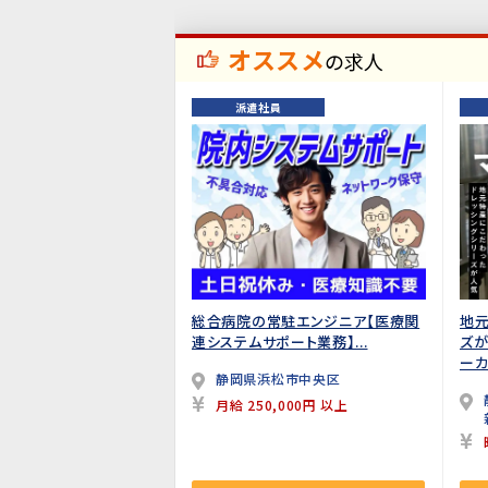
オススメ
の求人
派遣社員
総合病院の常駐エンジニア【医療関
地元
連システムサポート業務】...
ズ
ーカ
静岡県浜松市中央区
月給 250,000円 以上