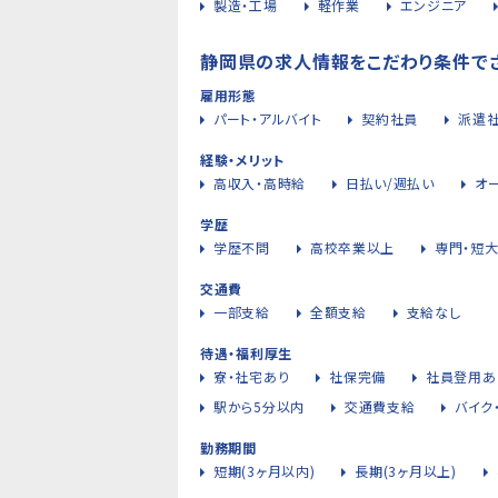
製造・工場
軽作業
エンジニア
静岡県の求人情報をこだわり条件で
雇用形態
パート・アルバイト
契約社員
派遣
経験・メリット
高収入・高時給
日払い/週払い
オ
学歴
学歴不問
高校卒業以上
専門・短
交通費
一部支給
全額支給
支給なし
待遇・福利厚生
寮・社宅あり
社保完備
社員登用あ
駅から5分以内
交通費支給
バイク
勤務期間
短期(3ヶ月以内)
長期(3ヶ月以上)