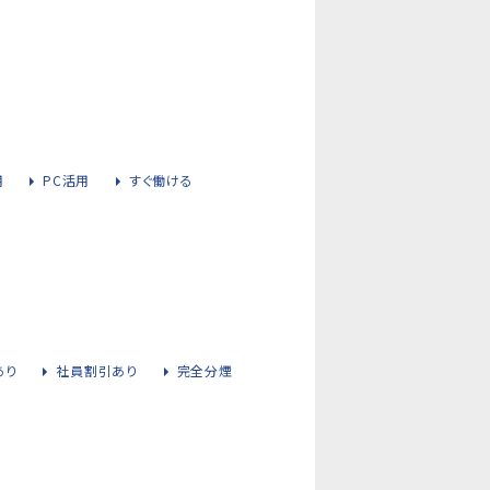
用
PC活用
すぐ働ける
あり
社員割引あり
完全分煙