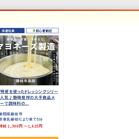
派遣社員
初心者歓迎
特産を使ったドレッシングシリー
が人気♪静岡発祥の大手食品メ
ーで調味料の...
静岡県藤枝市
新東名藤枝ICより車で5分
時給 1,300円 ～1,625円