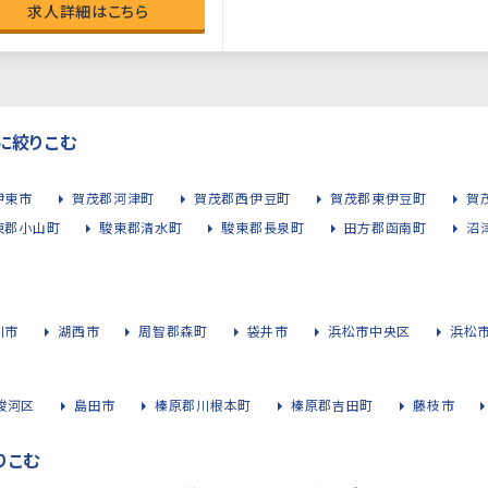
求人詳細はこちら
に絞りこむ
伊東市
賀茂郡河津町
賀茂郡西伊豆町
賀茂郡東伊豆町
賀
東郡小山町
駿東郡清水町
駿東郡長泉町
田方郡函南町
沼
川市
湖西市
周智郡森町
袋井市
浜松市中央区
浜松
駿河区
島田市
榛原郡川根本町
榛原郡吉田町
藤枝市
りこむ