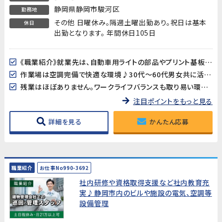
静岡県静岡市駿河区
勤務地
その他 日曜休み。隔週土曜出勤あり。祝日は基本
休日
出勤となります。 年間休日105日
《職業紹介》就業先は、自動車用ライトの部品やプリント基板用端子などを製造している企業です。長期的に安定した就業が見込めます!
作業場は空調完備で快適な環境♪30代～60代男女共に活躍中!
残業はほぼありません。ワークライフバランスも取り易い環境です。
注目ポイントをもっと見る
詳細を見る
かんたん応募
職業紹介
お仕事No990-3692
社内研修や資格取得支援など社内教育充
実♪静岡市内のビルや施設の電気、空調等
設備管理