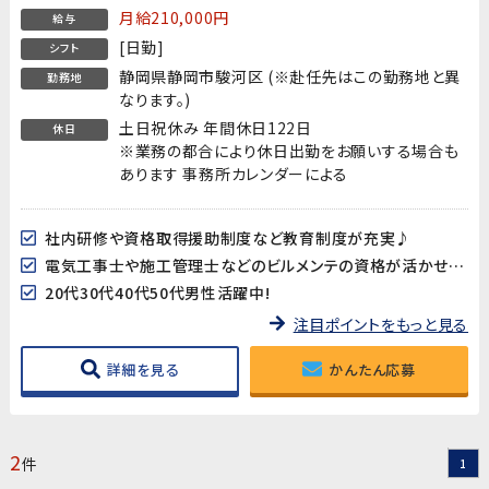
月給210,000円
給与
[日勤]
シフト
静岡県静岡市駿河区 (※赴任先はこの勤務地と異
勤務地
なります。)
土日祝休み 年間休日122日
休日
※業務の都合により休日出勤をお願いする場合も
あります 事務所カレンダーによる
社内研修や資格取得援助制度など教育制度が充実♪
電気工事士や施工管理士などのビルメンテの資格が活かせます!
20代30代40代50代男性活躍中!
注目ポイントをもっと見る
詳細を見る
かんたん応募
2
件
1