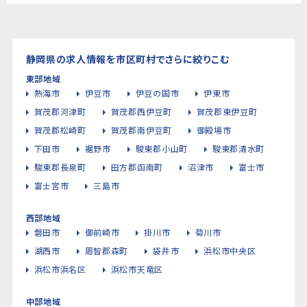
静岡県の求人情報を市区町村でさらに絞りこむ
東部地域
熱海市
伊豆市
伊豆の国市
伊東市
賀茂郡河津町
賀茂郡西伊豆町
賀茂郡東伊豆町
賀茂郡松崎町
賀茂郡南伊豆町
御殿場市
下田市
裾野市
駿東郡小山町
駿東郡清水町
駿東郡長泉町
田方郡函南町
沼津市
富士市
富士宮市
三島市
西部地域
磐田市
御前崎市
掛川市
菊川市
湖西市
周智郡森町
袋井市
浜松市中央区
浜松市浜名区
浜松市天竜区
中部地域