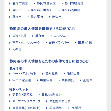
静岡市葵区
静岡市清水区
静岡市駿河区
島田市
榛原郡川根本町
榛原郡吉田町
藤枝市
牧之原市
焼津市
静岡県の求人情報を職種でさらに絞りこむ
製造・工場
軽作業
エンジニア
事務・オフィスワーク
配送ドライバー
医療・介護
その他
静岡県の求人情報をこだわり条件でさらに絞りこむ
雇用形態
パート・アルバイト
契約社員
派遣社員
紹介予定派遣
職業紹介
業務委託
正社員
経験・メリット
高収入・高時給
日払い/週払い
オープニングスタッフ
体を動かす仕事
大量募集(10名以上)
語学活用
PC活用