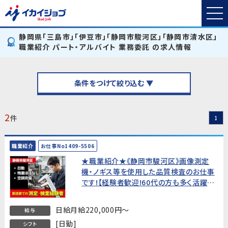
静岡県「三島市」「伊豆市」「静岡市駿河区」「静岡市清水区」
職業紹介 パート・アルバイト 業務委託 の求人情報
条件をつけて絞り込む ▼
2
件
1
職業紹介
お仕事No1409-5506
★職業紹介★《静岡市駿河区》画像測定
機・ノギス等を使用した品質検査のお仕事
です!【経験者歓迎!60代の方も多く活躍
中!】
日給月給220,000円～
給与
[日勤]
シフト