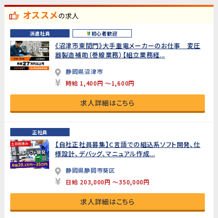
オススメ
の求人
派遣社員
初心者歓迎
《沼津市東間門》大手重電メーカーのお仕事 変圧
器製造補助（巻線業務）【組立業務経...
静岡県沼津市
時給 1,400円 ～1,600円
求人詳細はこちら
正社員
【自社正社員募集】C言語での組込系ソフト開発、仕
様設計、デバッグ、マニュアル作成...
静岡県静岡市葵区
日給 203,000円 ～350,000円
求人詳細はこちら