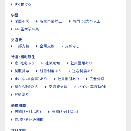
すぐ働ける
学歴
学歴不問
高校卒業以上
専門・短大卒以上
4年生大学卒業
交通費
一部支給
全額支給
支給なし
待遇・福利厚生
寮・社宅あり
社保完備
社員登用あり
制服貸与
研修制度あり
送迎制度あり
まかない（食事）あり
社員割引あり
完全分煙
駅から5分以内
交通費支給
バイク・車通勤OK
昇給あり
勤務期間
短期(3ヶ月以内)
長期(3ヶ月以上)
春/夏/冬休み期間
休日休暇