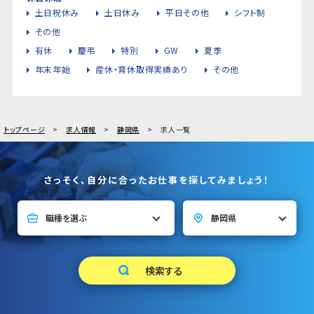
土日祝休み
土日休み
平日その他
シフト制
その他
有休
慶弔
特別
GW
夏季
年末年始
産休・育休取得実績あり
その他
トップページ
求人情報
静岡県
求人一覧
さっそく、自分に合ったお仕事を探してみましょう！