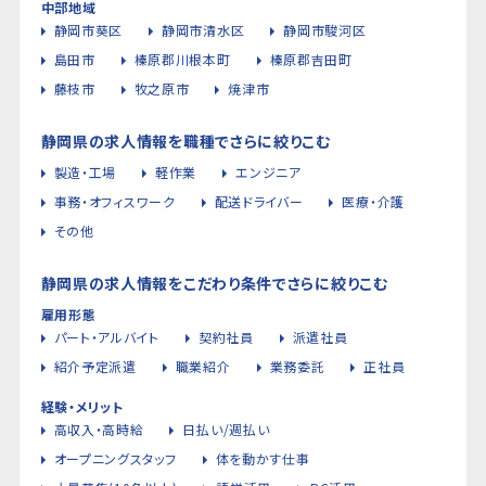
中部地域
静岡市葵区
静岡市清水区
静岡市駿河区
島田市
榛原郡川根本町
榛原郡吉田町
藤枝市
牧之原市
焼津市
静岡県の求人情報を職種でさらに絞りこむ
製造・工場
軽作業
エンジニア
事務・オフィスワーク
配送ドライバー
医療・介護
その他
静岡県の求人情報をこだわり条件でさらに絞りこむ
雇用形態
パート・アルバイト
契約社員
派遣社員
紹介予定派遣
職業紹介
業務委託
正社員
経験・メリット
高収入・高時給
日払い/週払い
オープニングスタッフ
体を動かす仕事