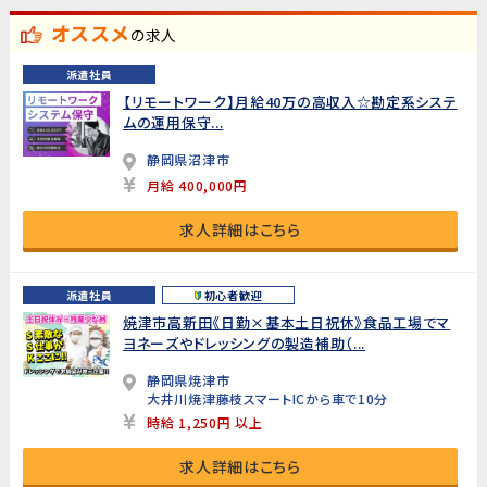
オススメ
の求人
派遣社員
【リモートワーク】月給40万の高収入☆勘定系システ
ムの運用保守...
静岡県沼津市
月給 400,000円
求人詳細はこちら
派遣社員
初心者歓迎
焼津市高新田《日勤×基本土日祝休》食品工場でマ
ヨネーズやドレッシングの製造補助（...
静岡県焼津市
大井川焼津藤枝スマートICから車で10分
時給 1,250円 以上
求人詳細はこちら