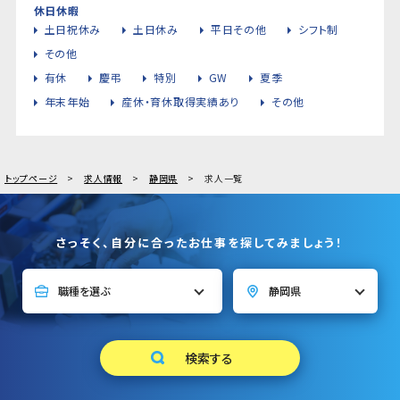
休日休暇
土日祝休み
土日休み
平日その他
シフト制
その他
有休
慶弔
特別
GW
夏季
年末年始
産休・育休取得実績あり
その他
トップページ
求人情報
静岡県
求人一覧
さっそく、自分に合ったお仕事を探してみましょう！