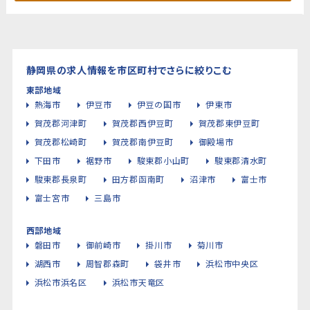
静岡県の求人情報を市区町村でさらに絞りこむ
東部地域
熱海市
伊豆市
伊豆の国市
伊東市
賀茂郡河津町
賀茂郡西伊豆町
賀茂郡東伊豆町
賀茂郡松崎町
賀茂郡南伊豆町
御殿場市
下田市
裾野市
駿東郡小山町
駿東郡清水町
駿東郡長泉町
田方郡函南町
沼津市
富士市
富士宮市
三島市
西部地域
磐田市
御前崎市
掛川市
菊川市
湖西市
周智郡森町
袋井市
浜松市中央区
浜松市浜名区
浜松市天竜区