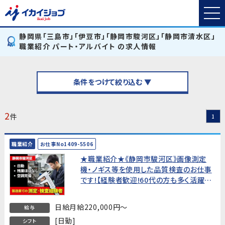
静岡県「三島市」「伊豆市」「静岡市駿河区」「静岡市清水区」
職業紹介 パート・アルバイト の求人情報
条件をつけて絞り込む ▼
2
件
1
職業紹介
お仕事No1409-5506
★職業紹介★《静岡市駿河区》画像測定
機・ノギス等を使用した品質検査のお仕事
です!【経験者歓迎!60代の方も多く活躍
中!】
日給月給220,000円～
給与
[日勤]
シフト