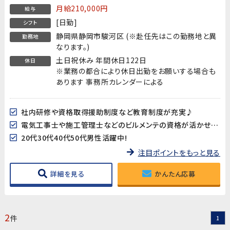
月給210,000円
給与
[日勤]
シフト
静岡県静岡市駿河区 (※赴任先はこの勤務地と異
勤務地
なります。)
土日祝休み 年間休日122日
休日
※業務の都合により休日出勤をお願いする場合も
あります 事務所カレンダーによる
社内研修や資格取得援助制度など教育制度が充実♪
電気工事士や施工管理士などのビルメンテの資格が活かせます!
20代30代40代50代男性活躍中!
注目ポイントをもっと見る
詳細を見る
かんたん応募
2
件
1