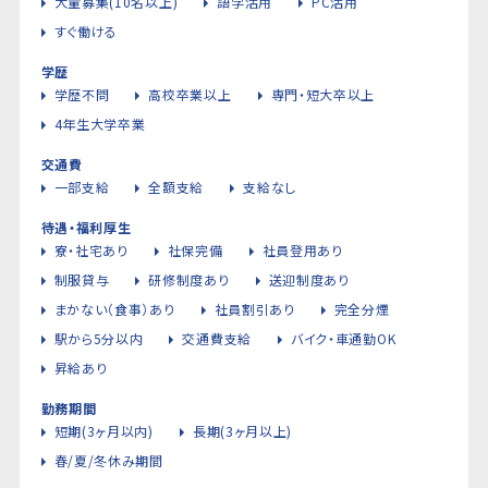
大量募集(10名以上)
語学活用
PC活用
すぐ働ける
学歴
学歴不問
高校卒業以上
専門・短大卒以上
4年生大学卒業
交通費
一部支給
全額支給
支給なし
待遇・福利厚生
寮・社宅あり
社保完備
社員登用あり
制服貸与
研修制度あり
送迎制度あり
まかない（食事）あり
社員割引あり
完全分煙
駅から5分以内
交通費支給
バイク・車通勤OK
昇給あり
勤務期間
短期(3ヶ月以内)
長期(3ヶ月以上)
春/夏/冬休み期間