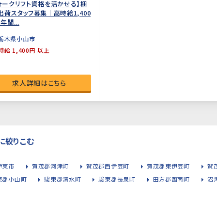
ォークリフト資格を活かせる】梱
出荷スタッフ募集｜高時給1,400
年間...
栃木県小山市
時給 1,400円 以上
求人詳細はこちら
に絞りこむ
伊東市
賀茂郡河津町
賀茂郡西伊豆町
賀茂郡東伊豆町
賀
東郡小山町
駿東郡清水町
駿東郡長泉町
田方郡函南町
沼