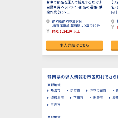
台車で部品を運んで補充するだけ♪
【フ
自動車用ヘッドライト部品の運搬・供
包・
給作業【20～...
円｜
静岡県静岡市清水区
JR東海道線 草薙駅より車で10分
時給 1,241円 以上
求人詳細はこちら
静岡県の求人情報を市区町村でさら
東部地域
熱海市
伊豆市
伊豆の国市
御殿場市
下田市
裾野市
駿
三島市
西部地域