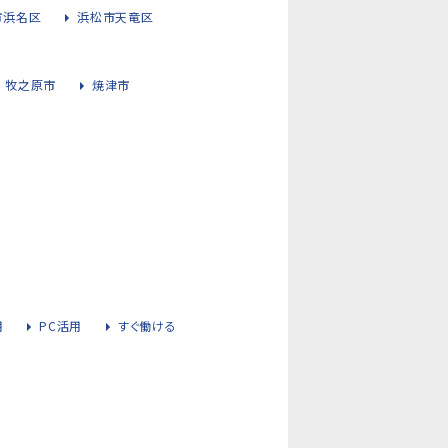
市浜名区
浜松市天竜区
牧之原市
焼津市
用
PC活用
すぐ働ける