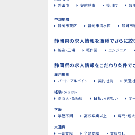
磐田市
御前崎市
掛川市
菊
中部地域
静岡市葵区
静岡市清水区
静岡市
静岡県の求人情報を職種でさらに絞
製造・工場
軽作業
エンジニア
静岡県の求人情報をこだわり条件で
雇用形態
パート・アルバイト
契約社員
派遣
経験・メリット
高収入・高時給
日払い/週払い
オ
学歴
学歴不問
高校卒業以上
専門・短
交通費
一部支給
全額支給
支給なし