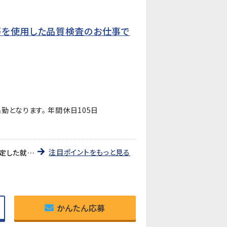
等を使用した品質検査のお仕事で
勤となります。 年間休日105日
注目ポイントをもっと見る
《職業紹介》就業先は、自動車用ライトの部品やプリント基板用端子などを製造している企業です。長期的に安定した就業が見込めます!
かんたん応募