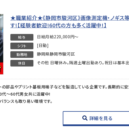
★職業紹介★《静岡市駿河区》画像測定機・ノギス
す!【経験者歓迎!60代の方も多く活躍中!】
日給月給220,000円～
給与
[日勤]
シフト
静岡県静岡市駿河区
勤務地
その他 日曜休み。隔週土曜出勤あり。祝日は基本出
休日
代～60代男女共に活躍中!
バランスも取り易い環境です。
詳細を見る