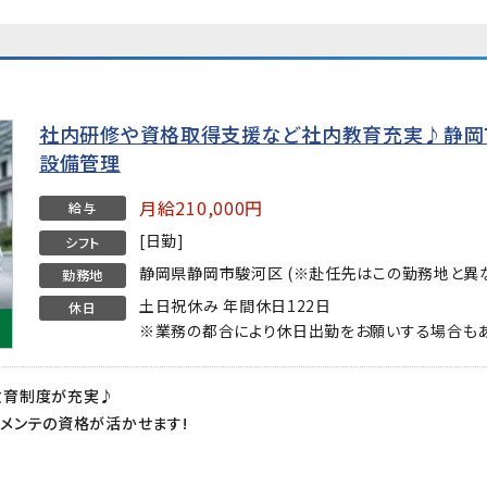
社内研修や資格取得支援など社内教育充実♪静岡
設備管理
月給210,000円
給与
[日勤]
シフト
静岡県静岡市駿河区 (※赴任先はこの勤務地と異な
勤務地
土日祝休み 年間休日122日
休日
※業務の都合により休日出勤をお願いする場合もあ
教育制度が充実♪
メンテの資格が活かせます!