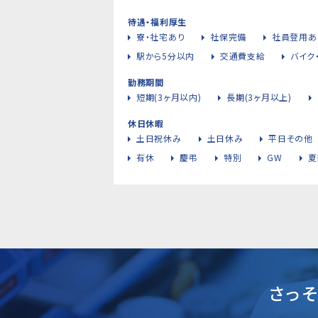
待遇・福利厚生
寮・社宅あり
社保完備
社員登用あ
駅から5分以内
交通費支給
バイク
勤務期間
短期(3ヶ月以内)
長期(3ヶ月以上)
休日休暇
土日祝休み
土日休み
平日その他
有休
慶弔
特別
GW
夏
さっ