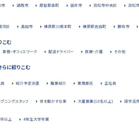
川市
湖西市
周智郡森町
袋井市
浜松市中央区
浜松
駿河区
島田市
榛原郡川根本町
榛原郡吉田町
藤枝市
りこむ
事務・オフィスワーク
配送ドライバー
医療・介護
その他
さらに絞りこむ
社員
紹介予定派遣
職業紹介
業務委託
正社員
ープニングスタッフ
体を動かす仕事
大量募集(10名以上)
語学活
大卒以上
4年生大学卒業