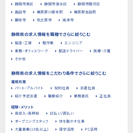
静岡市葵区
静岡市清水区
静岡市駿河区
島田市
榛原郡川根本町
榛原郡吉田町
藤枝市
牧之原市
焼津市
静岡県の求人情報を職種でさらに絞りこむ
製造・工場
軽作業
エンジニア
事務・オフィスワーク
配送ドライバー
医療・介護
その他
静岡県の求人情報をこだわり条件でさらに絞りこむ
雇用形態
パート・アルバイト
契約社員
派遣社員
紹介予定派遣
職業紹介
業務委託
正社員
経験・メリット
高収入・高時給
日払い/週払い
オープニングスタッフ
体を動かす仕事
大量募集(10名以上)
語学活用
PC活用