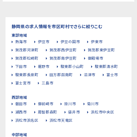
静岡県の求人情報を市区町村でさらに絞りこむ
東部地域
熱海市
伊豆市
伊豆の国市
伊東市
賀茂郡河津町
賀茂郡西伊豆町
賀茂郡東伊豆町
賀茂郡松崎町
賀茂郡南伊豆町
御殿場市
下田市
裾野市
駿東郡小山町
駿東郡清水町
駿東郡長泉町
田方郡函南町
沼津市
富士市
富士宮市
三島市
西部地域
磐田市
御前崎市
掛川市
菊川市
湖西市
周智郡森町
袋井市
浜松市中央区
浜松市浜名区
浜松市天竜区
中部地域