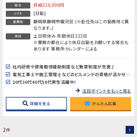
月給210,000円
給与
[日勤]
シフト
静岡県静岡市駿河区 (※赴任先はこの勤務地と異
勤務地
なります。)
土日祝休み 年間休日122日
休日
※業務の都合により休日出勤をお願いする場合も
あります 事務所カレンダーによる
社内研修や資格取得援助制度など教育制度が充実♪
電気工事士や施工管理士などのビルメンテの資格が活かせます!
20代30代40代50代男性活躍中!
注目ポイントをもっと見る
詳細を見る
かんたん応募
2
件
1