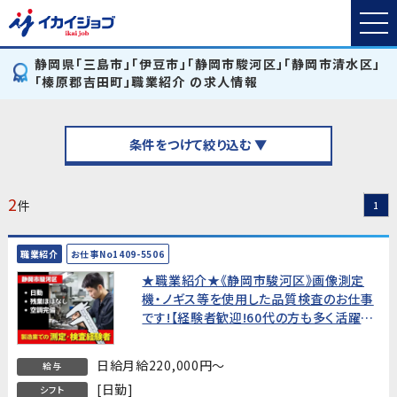
静岡県「三島市」「伊豆市」「静岡市駿河区」「静岡市清水区」
「榛原郡吉田町」職業紹介 の求人情報
条件をつけて絞り込む ▼
2
件
1
職業紹介
お仕事No1409-5506
★職業紹介★《静岡市駿河区》画像測定
機・ノギス等を使用した品質検査のお仕事
です!【経験者歓迎!60代の方も多く活躍
中!】
日給月給220,000円～
給与
[日勤]
シフト