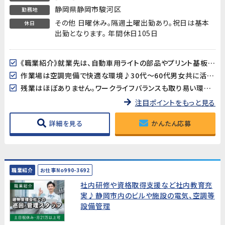
静岡県静岡市駿河区
勤務地
その他 日曜休み。隔週土曜出勤あり。祝日は基本
休日
出勤となります。 年間休日105日
《職業紹介》就業先は、自動車用ライトの部品やプリント基板用端子などを製造している企業です。長期的に安定した就業が見込めます!
作業場は空調完備で快適な環境♪30代～60代男女共に活躍中!
残業はほぼありません。ワークライフバランスも取り易い環境です。
注目ポイントをもっと見る
詳細を見る
かんたん応募
職業紹介
お仕事No990-3692
社内研修や資格取得支援など社内教育充
実♪静岡市内のビルや施設の電気、空調等
設備管理