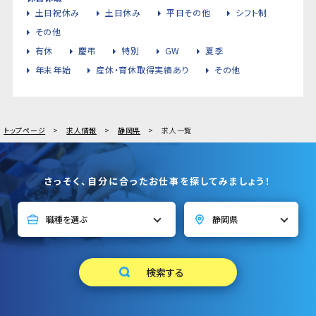
土日祝休み
土日休み
平日その他
シフト制
その他
有休
慶弔
特別
GW
夏季
年末年始
産休・育休取得実績あり
その他
トップページ
求人情報
静岡県
求人一覧
さっそく、自分に合ったお仕事を探してみましょう！