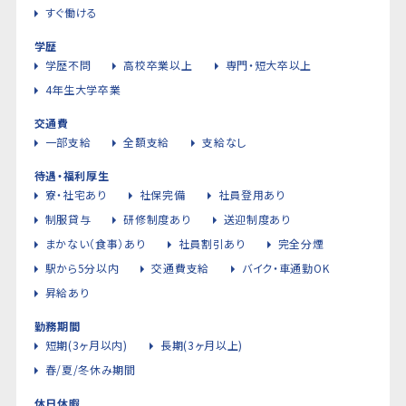
すぐ働ける
学歴
学歴不問
高校卒業以上
専門・短大卒以上
4年生大学卒業
交通費
一部支給
全額支給
支給なし
待遇・福利厚生
寮・社宅あり
社保完備
社員登用あり
制服貸与
研修制度あり
送迎制度あり
まかない（食事）あり
社員割引あり
完全分煙
駅から5分以内
交通費支給
バイク・車通勤OK
昇給あり
勤務期間
短期(3ヶ月以内)
長期(3ヶ月以上)
春/夏/冬休み期間
休日休暇