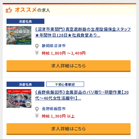
オススメ
の求人
派遣社員
《沼津市東間門》真空遮断器の生産設備保全スタッフ
★年間休日128日★社員食堂あり...
静岡県沼津市
時給 1,800円 ～2,400円
求人詳細はこちら
派遣社員
初心者歓迎
《長野県飯田市》金属部品のバリ取り・研磨作業【20
代～40代女性活躍中!】...
長野県飯田市
時給 1,300円 以上
求人詳細はこちら