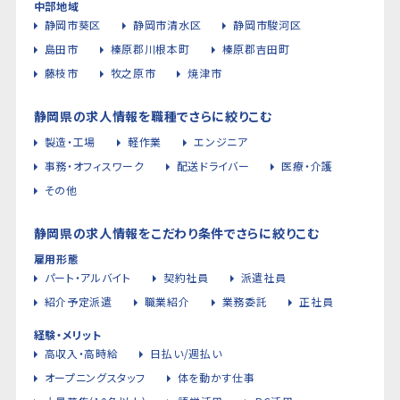
中部地域
静岡市葵区
静岡市清水区
静岡市駿河区
島田市
榛原郡川根本町
榛原郡吉田町
藤枝市
牧之原市
焼津市
静岡県の求人情報を職種でさらに絞りこむ
製造・工場
軽作業
エンジニア
事務・オフィスワーク
配送ドライバー
医療・介護
その他
静岡県の求人情報をこだわり条件でさらに絞りこむ
雇用形態
パート・アルバイト
契約社員
派遣社員
紹介予定派遣
職業紹介
業務委託
正社員
経験・メリット
高収入・高時給
日払い/週払い
オープニングスタッフ
体を動かす仕事