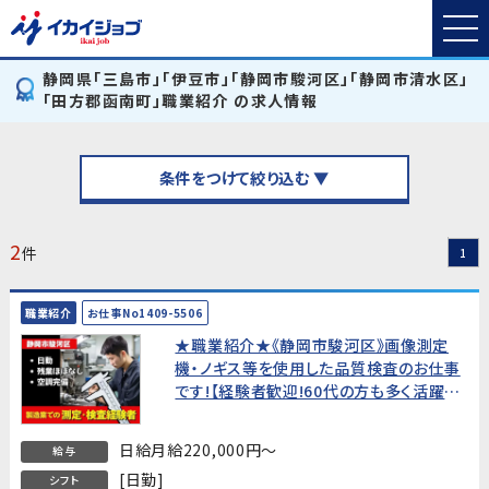
静岡県「三島市」「伊豆市」「静岡市駿河区」「静岡市清水区」
「田方郡函南町」職業紹介 の求人情報
条件をつけて絞り込む ▼
2
件
1
職業紹介
お仕事No1409-5506
★職業紹介★《静岡市駿河区》画像測定
機・ノギス等を使用した品質検査のお仕事
です!【経験者歓迎!60代の方も多く活躍
中!】
日給月給220,000円～
給与
[日勤]
シフト