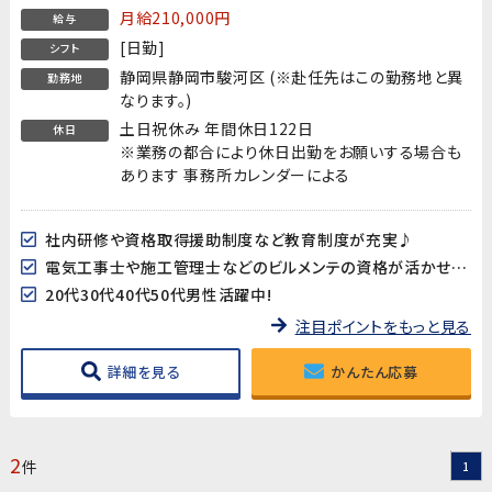
月給210,000円
給与
[日勤]
シフト
静岡県静岡市駿河区 (※赴任先はこの勤務地と異
勤務地
なります。)
土日祝休み 年間休日122日
休日
※業務の都合により休日出勤をお願いする場合も
あります 事務所カレンダーによる
社内研修や資格取得援助制度など教育制度が充実♪
電気工事士や施工管理士などのビルメンテの資格が活かせます!
20代30代40代50代男性活躍中!
注目ポイントをもっと見る
詳細を見る
かんたん応募
2
件
1