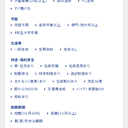
大量募集(10名以上)
語学活用
PC活用
すぐ働ける
学歴
学歴不問
高校卒業以上
専門・短大卒以上
4年生大学卒業
交通費
一部支給
全額支給
支給なし
待遇・福利厚生
寮・社宅あり
社保完備
社員登用あり
制服貸与
研修制度あり
送迎制度あり
まかない（食事）あり
社員割引あり
完全分煙
駅から5分以内
交通費支給
バイク・車通勤OK
昇給あり
勤務期間
短期(3ヶ月以内)
長期(3ヶ月以上)
春/夏/冬休み期間