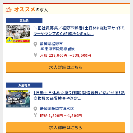
オススメ
の求人
正社員
＼正社員募集／裾野市御宿《土日休》自動車サイドミ
ラーやランプのCAE解析シミュレ...
静岡県裾野市
JR東海御殿場線岩波
月給 229,000円 ～338,500円
求人詳細はこちら
派遣社員
【日勤土日休み☆座り作業】製造経験が活かせる！熱
交換機の品質検査や測定...
静岡県静岡市清水区
時給 1,300円 ～1,500円
求人詳細はこちら