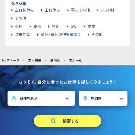
休日休暇
土日祝休み
土日休み
平日その他
シフト制
その他
有休
慶弔
特別
GW
夏季
年末年始
産休・育休取得実績あり
その他
トップページ
求人情報
静岡県
求人一覧
さっそく、自分に合ったお仕事を探してみましょう！