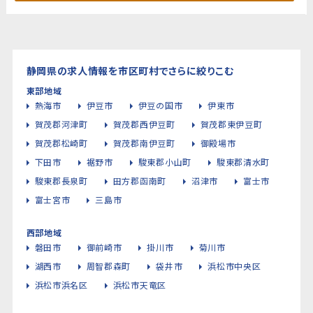
静岡県の求人情報を市区町村でさらに絞りこむ
東部地域
熱海市
伊豆市
伊豆の国市
伊東市
賀茂郡河津町
賀茂郡西伊豆町
賀茂郡東伊豆町
賀茂郡松崎町
賀茂郡南伊豆町
御殿場市
下田市
裾野市
駿東郡小山町
駿東郡清水町
駿東郡長泉町
田方郡函南町
沼津市
富士市
富士宮市
三島市
西部地域
磐田市
御前崎市
掛川市
菊川市
湖西市
周智郡森町
袋井市
浜松市中央区
浜松市浜名区
浜松市天竜区