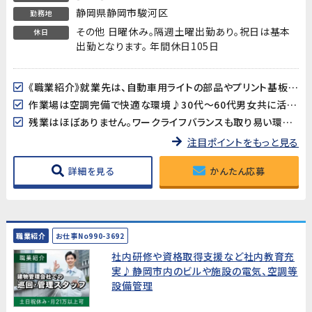
静岡県静岡市駿河区
勤務地
その他 日曜休み。隔週土曜出勤あり。祝日は基本
休日
出勤となります。 年間休日105日
《職業紹介》就業先は、自動車用ライトの部品やプリント基板用端子などを製造している企業です。長期的に安定した就業が見込めます!
作業場は空調完備で快適な環境♪30代～60代男女共に活躍中!
残業はほぼありません。ワークライフバランスも取り易い環境です。
注目ポイントをもっと見る
詳細を見る
かんたん応募
職業紹介
お仕事No990-3692
社内研修や資格取得支援など社内教育充
実♪静岡市内のビルや施設の電気、空調等
設備管理