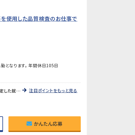
等を使用した品質検査のお仕事で
勤となります。 年間休日105日
注目ポイントをもっと見る
《職業紹介》就業先は、自動車用ライトの部品やプリント基板用端子などを製造している企業です。長期的に安定した就業が見込めます!
かんたん応募