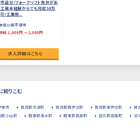
市追分/フォークリフト免許があ
工場未経験からでも月収30万
可!工業用...
神奈川県平塚市
時給 1,600円 ～2,000円
求人詳細はこちら
に絞りこむ
伊東市
賀茂郡河津町
賀茂郡西伊豆町
賀茂郡東伊豆町
賀
東郡小山町
駿東郡清水町
駿東郡長泉町
田方郡函南町
沼