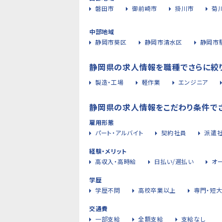
磐田市
御前崎市
掛川市
菊
中部地域
静岡市葵区
静岡市清水区
静岡市
静岡県の求人情報を職種でさらに絞
製造・工場
軽作業
エンジニア
静岡県の求人情報をこだわり条件で
雇用形態
パート・アルバイト
契約社員
派遣
経験・メリット
高収入・高時給
日払い/週払い
オ
学歴
学歴不問
高校卒業以上
専門・短
交通費
一部支給
全額支給
支給なし