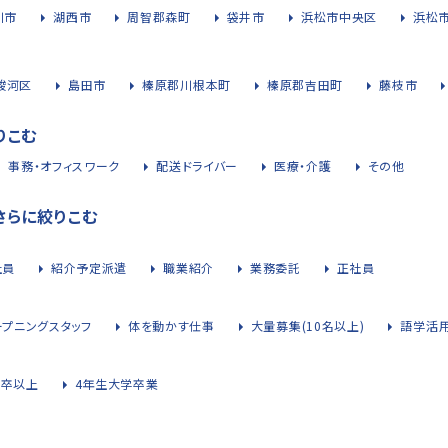
川市
湖西市
周智郡森町
袋井市
浜松市中央区
浜松
駿河区
島田市
榛原郡川根本町
榛原郡吉田町
藤枝市
りこむ
事務・オフィスワーク
配送ドライバー
医療・介護
その他
さらに絞りこむ
社員
紹介予定派遣
職業紹介
業務委託
正社員
ープニングスタッフ
体を動かす仕事
大量募集(10名以上)
語学活
大卒以上
4年生大学卒業