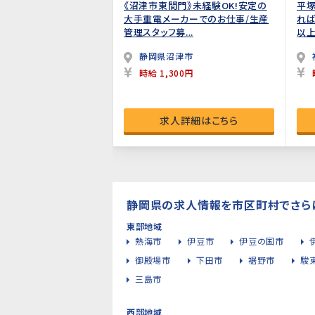
《沼津市東間門》未経験OK!安定の
平塚
大手重電メーカーでのお仕事/生産
れば
管理スタッフ募...
以上
静岡県沼津市
時給 1,300円
求人詳細はこちら
静岡県の求人情報を市区町村でさら
東部地域
熱海市
伊豆市
伊豆の国市
御殿場市
下田市
裾野市
駿
三島市
西部地域