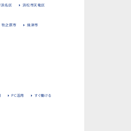
市浜名区
浜松市天竜区
牧之原市
焼津市
用
PC活用
すぐ働ける