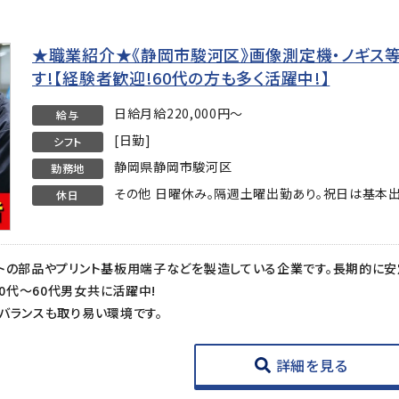
★職業紹介★《静岡市駿河区》画像測定機・ノギス
す!【経験者歓迎!60代の方も多く活躍中!】
日給月給220,000円～
給与
[日勤]
シフト
静岡県静岡市駿河区
勤務地
その他 日曜休み。隔週土曜出勤あり。祝日は基本出
休日
代～60代男女共に活躍中!
バランスも取り易い環境です。
詳細を見る