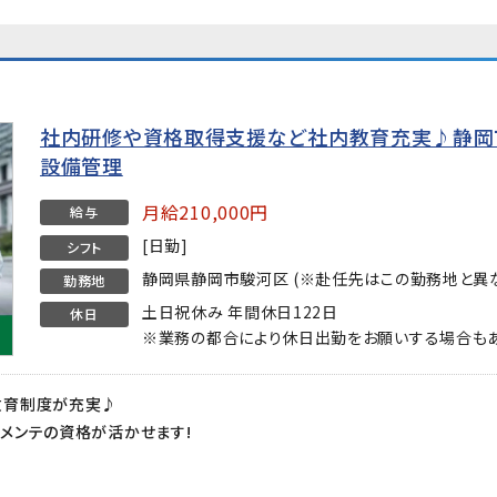
社内研修や資格取得支援など社内教育充実♪静岡
設備管理
月給210,000円
給与
[日勤]
シフト
静岡県静岡市駿河区 (※赴任先はこの勤務地と異な
勤務地
土日祝休み 年間休日122日
休日
※業務の都合により休日出勤をお願いする場合もあ
教育制度が充実♪
メンテの資格が活かせます!