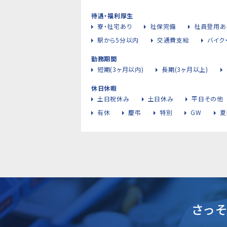
待遇・福利厚生
寮・社宅あり
社保完備
社員登用あ
駅から5分以内
交通費支給
バイク
勤務期間
短期(3ヶ月以内)
長期(3ヶ月以上)
休日休暇
土日祝休み
土日休み
平日その他
有休
慶弔
特別
GW
夏
さっ