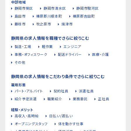
中部地域
静岡市葵区
静岡市清水区
静岡市駿河区
島田市
榛原郡川根本町
榛原郡吉田町
藤枝市
牧之原市
焼津市
静岡県の求人情報を職種でさらに絞りこむ
製造・工場
軽作業
エンジニア
事務・オフィスワーク
配送ドライバー
医療・介護
その他
静岡県の求人情報をこだわり条件でさらに絞りこむ
雇用形態
パート・アルバイト
契約社員
派遣社員
紹介予定派遣
職業紹介
業務委託
正社員
経験・メリット
高収入・高時給
日払い/週払い
オープニングスタッフ
体を動かす仕事