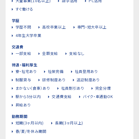
大量募集(10名以上)
語学活用
PC活用
すぐ働ける
学歴
学歴不問
高校卒業以上
専門・短大卒以上
4年生大学卒業
交通費
一部支給
全額支給
支給なし
待遇・福利厚生
寮・社宅あり
社保完備
社員登用あり
制服貸与
研修制度あり
送迎制度あり
まかない（食事）あり
社員割引あり
完全分煙
駅から5分以内
交通費支給
バイク・車通勤OK
昇給あり
勤務期間
短期(3ヶ月以内)
長期(3ヶ月以上)
春/夏/冬休み期間