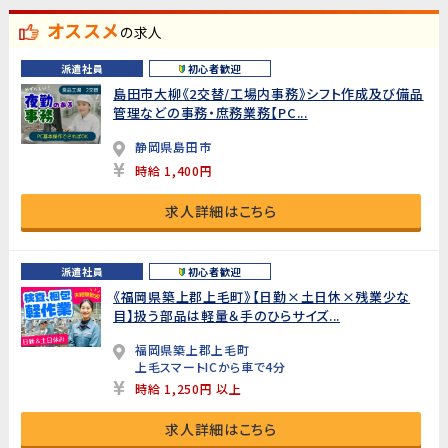
オススメ
の求人
派遣社員
初心者歓迎
島田市大柳《2交替/工場内事務》シフト作成及び備品
管理などの事務・庶務業務【PC...
静岡県島田市
時給 1,400円
求人詳細はこちら
派遣社員
初心者歓迎
《福岡県築上郡上毛町》【日勤×土日休×残業少な
目】扱う部品は軽量＆手のひらサイズ...
福岡県築上郡上毛町
上毛スマートICから車で4分
時給 1,250円 以上
求人詳細はこちら