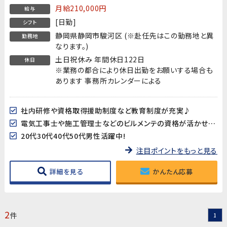
月給210,000円
給与
[日勤]
シフト
静岡県静岡市駿河区 (※赴任先はこの勤務地と異
勤務地
なります。)
土日祝休み 年間休日122日
休日
※業務の都合により休日出勤をお願いする場合も
あります 事務所カレンダーによる
社内研修や資格取得援助制度など教育制度が充実♪
電気工事士や施工管理士などのビルメンテの資格が活かせます!
20代30代40代50代男性活躍中!
注目ポイントをもっと見る
詳細を見る
かんたん応募
2
件
1