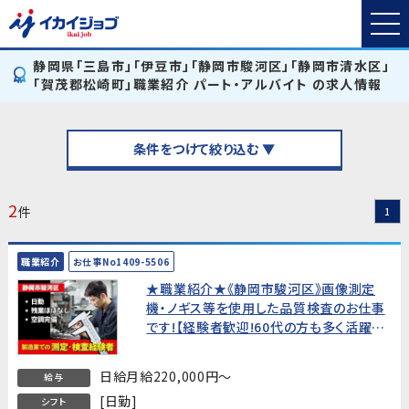
静岡県「三島市」「伊豆市」「静岡市駿河区」「静岡市清水区」
「賀茂郡松崎町」職業紹介 パート・アルバイト の求人情報
条件をつけて絞り込む ▼
2
件
1
職業紹介
お仕事No1409-5506
★職業紹介★《静岡市駿河区》画像測定
機・ノギス等を使用した品質検査のお仕事
です!【経験者歓迎!60代の方も多く活躍
中!】
日給月給220,000円～
給与
[日勤]
シフト