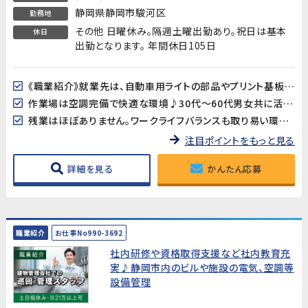
静岡県静岡市駿河区
勤務地
その他 日曜休み。隔週土曜出勤あり。祝日は基本
休日
出勤となります。 年間休日105日
《職業紹介》就業先は、自動車用ライトの部品やプリント基板用端子などを製造している企業です。長期的に安定した就業が見込めます!
作業場は空調完備で快適な環境♪30代～60代男女共に活躍中!
残業はほぼありません。ワークライフバランスも取り易い環境です。
注目ポイントをもっと見る
詳細を見る
かんたん応募
職業紹介
お仕事No990-3692
社内研修や資格取得支援など社内教育充
実♪静岡市内のビルや施設の電気、空調等
設備管理