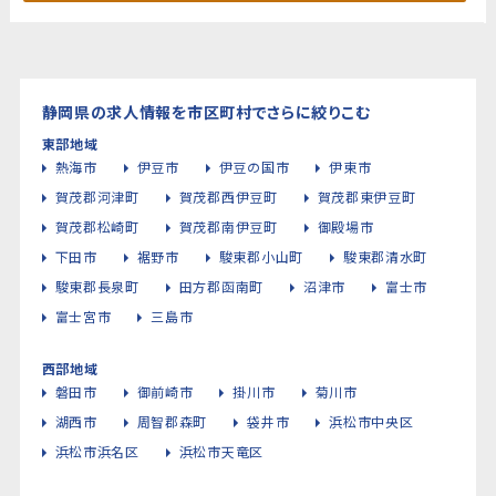
静岡県の求人情報を市区町村でさらに絞りこむ
東部地域
熱海市
伊豆市
伊豆の国市
伊東市
賀茂郡河津町
賀茂郡西伊豆町
賀茂郡東伊豆町
賀茂郡松崎町
賀茂郡南伊豆町
御殿場市
下田市
裾野市
駿東郡小山町
駿東郡清水町
駿東郡長泉町
田方郡函南町
沼津市
富士市
富士宮市
三島市
西部地域
磐田市
御前崎市
掛川市
菊川市
湖西市
周智郡森町
袋井市
浜松市中央区
浜松市浜名区
浜松市天竜区