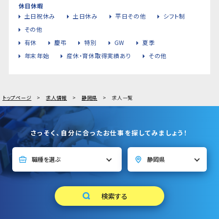
休日休暇
土日祝休み
土日休み
平日その他
シフト制
その他
有休
慶弔
特別
GW
夏季
年末年始
産休・育休取得実績あり
その他
トップページ
求人情報
静岡県
求人一覧
さっそく、自分に合ったお仕事を探してみましょう！