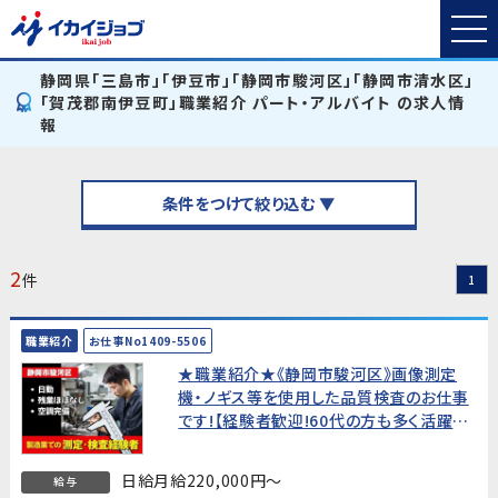
静岡県「三島市」「伊豆市」「静岡市駿河区」「静岡市清水区」
「賀茂郡南伊豆町」職業紹介 パート・アルバイト の求人情
報
条件をつけて絞り込む ▼
2
件
1
職業紹介
お仕事No1409-5506
★職業紹介★《静岡市駿河区》画像測定
機・ノギス等を使用した品質検査のお仕事
です!【経験者歓迎!60代の方も多く活躍
中!】
日給月給220,000円～
給与