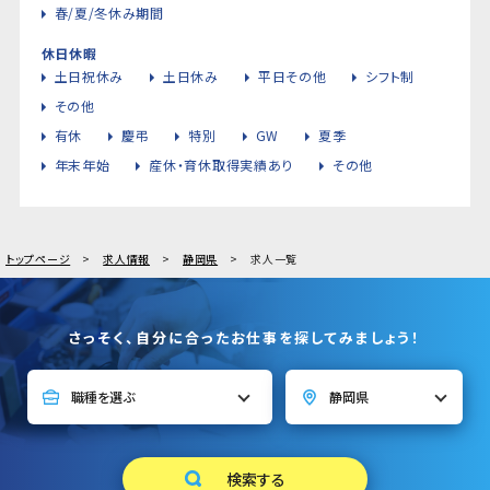
春/夏/冬休み期間
休日休暇
土日祝休み
土日休み
平日その他
シフト制
その他
有休
慶弔
特別
GW
夏季
年末年始
産休・育休取得実績あり
その他
トップページ
求人情報
静岡県
求人一覧
さっそく、自分に合ったお仕事を探してみましょう！