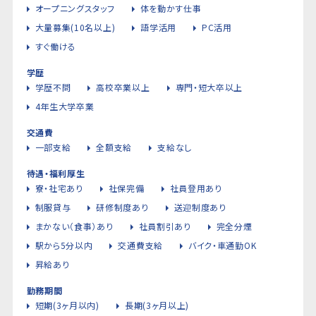
オープニングスタッフ
体を動かす仕事
大量募集(10名以上)
語学活用
PC活用
すぐ働ける
学歴
学歴不問
高校卒業以上
専門・短大卒以上
4年生大学卒業
交通費
一部支給
全額支給
支給なし
待遇・福利厚生
寮・社宅あり
社保完備
社員登用あり
制服貸与
研修制度あり
送迎制度あり
まかない（食事）あり
社員割引あり
完全分煙
駅から5分以内
交通費支給
バイク・車通勤OK
昇給あり
勤務期間
短期(3ヶ月以内)
長期(3ヶ月以上)