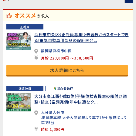
オススメ
の求人
正社員
浜松市中央区《正社員募集!》未経験からスタートでき
る!電気自動車用部品の設計開発...
静岡県浜松市中区
月給 223,000円 ～338,500円
求人詳細はこちら
派遣社員
初心者歓迎
大分市高江西《4勤2休》半導体検査機器の組付け調
整・検査【空調完備!年中快適なク...
大分県大分市
JR豊肥本線 大分大学前駅より車で19分 米良ICより
車で5分
時給 1,300円