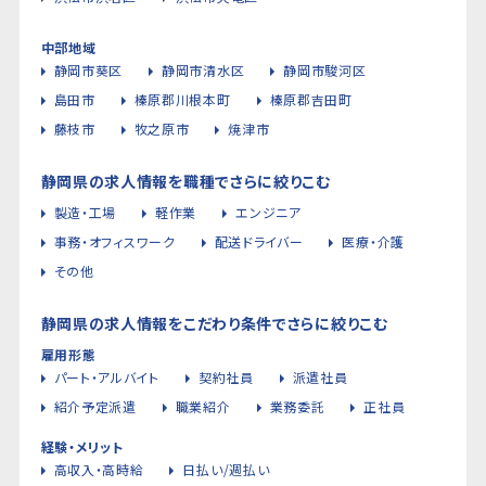
中部地域
静岡市葵区
静岡市清水区
静岡市駿河区
島田市
榛原郡川根本町
榛原郡吉田町
藤枝市
牧之原市
焼津市
静岡県の求人情報を職種でさらに絞りこむ
製造・工場
軽作業
エンジニア
事務・オフィスワーク
配送ドライバー
医療・介護
その他
静岡県の求人情報をこだわり条件でさらに絞りこむ
雇用形態
パート・アルバイト
契約社員
派遣社員
紹介予定派遣
職業紹介
業務委託
正社員
経験・メリット
高収入・高時給
日払い/週払い