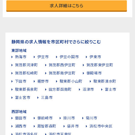
求人詳細はこちら
静岡県の求人情報を市区町村でさらに絞りこむ
東部地域
熱海市
伊豆市
伊豆の国市
伊東市
賀茂郡河津町
賀茂郡西伊豆町
賀茂郡東伊豆町
賀茂郡松崎町
賀茂郡南伊豆町
御殿場市
下田市
裾野市
駿東郡小山町
駿東郡清水町
駿東郡長泉町
田方郡函南町
沼津市
富士市
富士宮市
三島市
西部地域
磐田市
御前崎市
掛川市
菊川市
湖西市
周智郡森町
袋井市
浜松市中央区
浜松市浜名区
浜松市天竜区