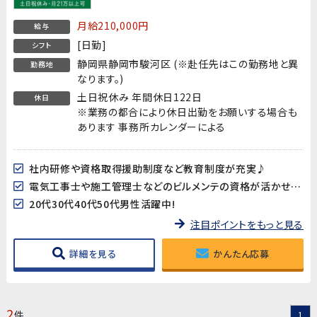
月給210,000円
給与
[日勤]
シフト
静岡県静岡市駿河区 (※赴任先はこの勤務地と異
勤務地
なります。)
土日祝休み 年間休日122日
休日
※業務の都合により休日出勤をお願いする場合も
あります 事務所カレンダーによる
社内研修や資格取得援助制度など教育制度が充実♪
電気工事士や施工管理士などのビルメンテの資格が活かせます!
20代30代40代50代男性活躍中!
注目ポイントをもっと見る
詳細を見る
かんたん応募
2
件
1