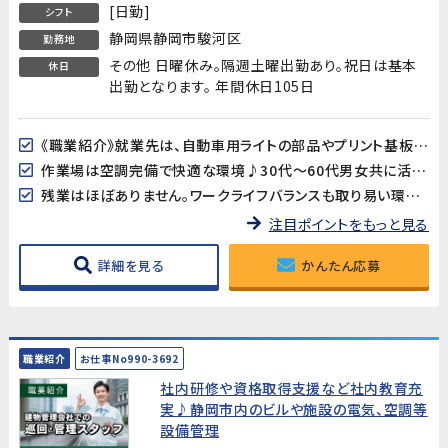
[日勤]
シフト
静岡県静岡市駿河区
勤務地
その他 日曜休み。隔週土曜出勤あり。祝日は基本
休日
出勤となります。 年間休日105日
《職業紹介》就業先は、自動車用ライトの部品やプリント基板用端子などを製造している企業です。長期的に安定した就業が見込めます!
作業場は空調完備で快適な環境♪30代～60代男女共に活躍中!
残業はほぼありません。ワークライフバランスも取り易い環境です。
注目ポイントをもっと見る
詳細を見る
かんたん応募
職業紹介
お仕事No990-3692
社内研修や資格取得支援など社内教育充
実♪静岡市内のビルや施設の電気、空調等
設備管理