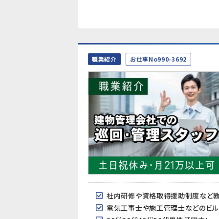
職業紹介
お仕事No990-3692
社内研修や資格取得援助制度など
電気工事士や施工管理士などのビル