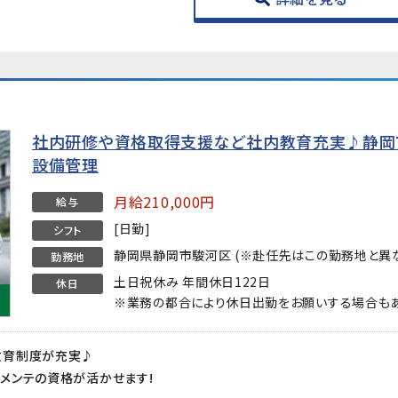
社内研修や資格取得支援など社内教育充実♪静岡
設備管理
月給210,000円
給与
[日勤]
シフト
静岡県静岡市駿河区 (※赴任先はこの勤務地と異な
勤務地
土日祝休み 年間休日122日
休日
※業務の都合により休日出勤をお願いする場合もあ
教育制度が充実♪
メンテの資格が活かせます!