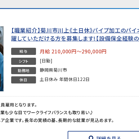
【職業紹介】菊川市川上《土日休》パイプ加工のパ
躍していただける方を募集します!【設備保全経験の
月給 210,000円～290,000円
給与
[日勤]
シフト
静岡県菊川市
勤務地
土日休み 年間休日122日
休日
員雇用となります。
残業も少な目でワークライフバランスも取り易い♪
ニア企業です。長年の実績の基、長期的な就業が見込めます。
詳細を見る