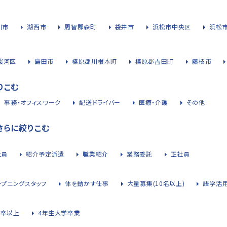
川市
湖西市
周智郡森町
袋井市
浜松市中央区
浜松
駿河区
島田市
榛原郡川根本町
榛原郡吉田町
藤枝市
りこむ
事務・オフィスワーク
配送ドライバー
医療・介護
その他
さらに絞りこむ
社員
紹介予定派遣
職業紹介
業務委託
正社員
ープニングスタッフ
体を動かす仕事
大量募集(10名以上)
語学活
大卒以上
4年生大学卒業