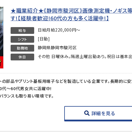
★職業紹介★《静岡市駿河区》画像測定機・ノギス
す!【経験者歓迎!60代の方も多く活躍中!】
日給月給220,000円～
給与
[日勤]
シフト
静岡県静岡市駿河区
勤務地
その他 日曜休み。隔週土曜出勤あり。祝日は基本出
休日
代～60代男女共に活躍中!
バランスも取り易い環境です。
詳細を見る