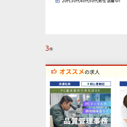
20代30代40代50代男性活躍中!
3
件
オススメ
の求人
派遣社員
初心者歓迎