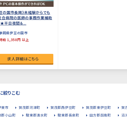
豆の国市長岡》未経験からでも
!総合病院の医師の事務作業補助
★平日夜間＆...
静岡県伊豆の国市
時給 1,350円 以上
求人詳細はこちら
に絞りこむ
伊東市
賀茂郡河津町
賀茂郡西伊豆町
賀茂郡東伊豆町
賀
東郡小山町
駿東郡清水町
駿東郡長泉町
田方郡函南町
沼