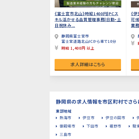
《富士宮市北山》時給1400円|PCス
《伊
キル活かせる品質管理事務|日勤・土
可
日祝休み...
業務
静岡県富士宮市
富士宮道路北山ICから車で10分
時給 1,400円 以上
求人詳細はこちら
静岡県の求人情報を市区町村でさら
東部地域
熱海市
伊豆市
伊豆の国市
御殿場市
下田市
裾野市
駿
三島市