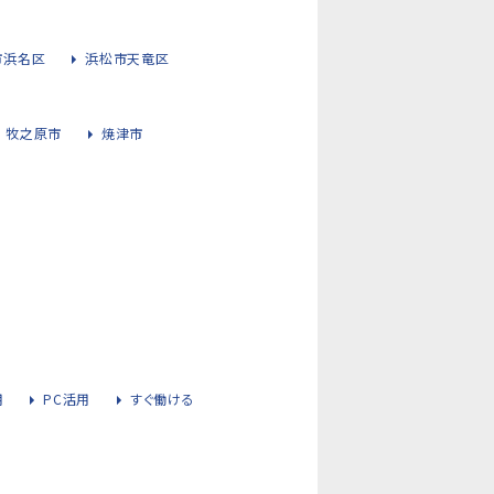
市浜名区
浜松市天竜区
牧之原市
焼津市
用
PC活用
すぐ働ける