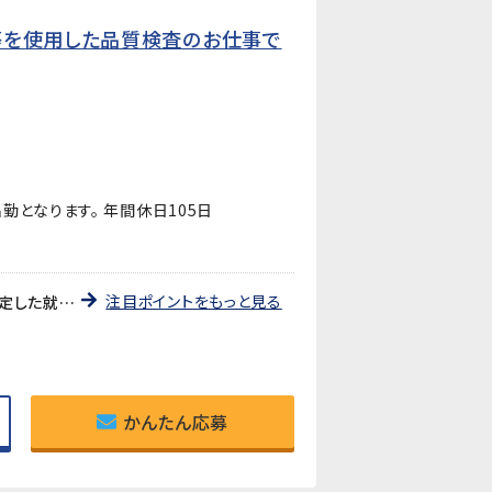
等を使用した品質検査のお仕事で
勤となります。 年間休日105日
注目ポイントをもっと見る
《職業紹介》就業先は、自動車用ライトの部品やプリント基板用端子などを製造している企業です。長期的に安定した就業が見込めます!
かんたん応募