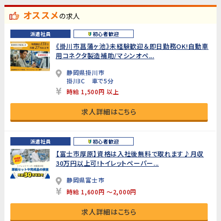
オススメ
の求人
派遣社員
初心者歓迎
《掛川市菖蒲ヶ池》未経験歓迎＆即日勤務OK!自動車
用コネクタ製造補助/マシンオペ...
静岡県掛川市
掛川IC 車で5分
時給 1,500円 以上
求人詳細はこちら
派遣社員
初心者歓迎
【富士市厚原】資格は入社後無料で取れます♪月収
30万円以上可!トイレットペーパー...
静岡県富士市
時給 1,600円 ～2,000円
求人詳細はこちら