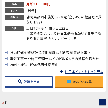
月給210,000円
給与
[日勤]
シフト
静岡県静岡市駿河区 (※赴任先はこの勤務地と異
勤務地
なります。)
土日祝休み 年間休日122日
休日
※業務の都合により休日出勤をお願いする場合も
あります 事務所カレンダーによる
社内研修や資格取得援助制度など教育制度が充実♪
電気工事士や施工管理士などのビルメンテの資格が活かせます!
20代30代40代50代男性活躍中!
注目ポイントをもっと見る
詳細を見る
かんたん応募
2
件
1