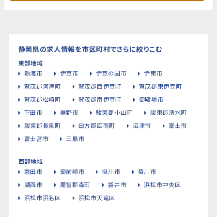
静岡県の求人情報を市区町村でさらに絞りこむ
東部地域
熱海市
伊豆市
伊豆の国市
伊東市
賀茂郡河津町
賀茂郡西伊豆町
賀茂郡東伊豆町
賀茂郡松崎町
賀茂郡南伊豆町
御殿場市
下田市
裾野市
駿東郡小山町
駿東郡清水町
駿東郡長泉町
田方郡函南町
沼津市
富士市
富士宮市
三島市
西部地域
磐田市
御前崎市
掛川市
菊川市
湖西市
周智郡森町
袋井市
浜松市中央区
浜松市浜名区
浜松市天竜区