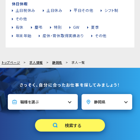
休日休暇
土日祝休み
土日休み
平日その他
シフト制
その他
有休
慶弔
特別
GW
夏季
年末年始
産休・育休取得実績あり
その他
トップページ
求人情報
静岡県
求人一覧
さっそく、自分に合ったお仕事を探してみましょう！