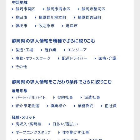
中部地域
静岡市葵区
静岡市清水区
静岡市駿河区
島田市
榛原郡川根本町
榛原郡吉田町
藤枝市
牧之原市
焼津市
静岡県の求人情報を職種でさらに絞りこむ
製造・工場
軽作業
エンジニア
事務・オフィスワーク
配送ドライバー
医療・介護
その他
静岡県の求人情報をこだわり条件でさらに絞りこむ
雇用形態
パート・アルバイト
契約社員
派遣社員
紹介予定派遣
職業紹介
業務委託
正社員
経験・メリット
高収入・高時給
日払い/週払い
オープニングスタッフ
体を動かす仕事