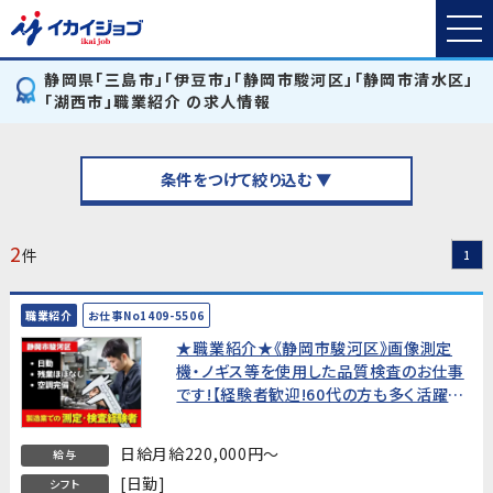
静岡県「三島市」「伊豆市」「静岡市駿河区」「静岡市清水区」
「湖西市」職業紹介 の求人情報
条件をつけて絞り込む ▼
2
件
1
職業紹介
お仕事No1409-5506
★職業紹介★《静岡市駿河区》画像測定
機・ノギス等を使用した品質検査のお仕事
です!【経験者歓迎!60代の方も多く活躍
中!】
日給月給220,000円～
給与
[日勤]
シフト