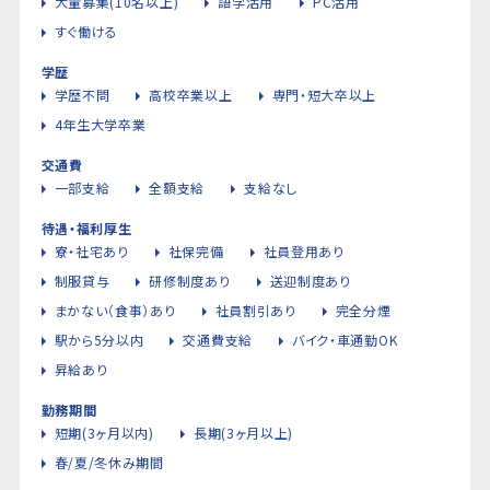
大量募集(10名以上)
語学活用
PC活用
すぐ働ける
学歴
学歴不問
高校卒業以上
専門・短大卒以上
4年生大学卒業
交通費
一部支給
全額支給
支給なし
待遇・福利厚生
寮・社宅あり
社保完備
社員登用あり
制服貸与
研修制度あり
送迎制度あり
まかない（食事）あり
社員割引あり
完全分煙
駅から5分以内
交通費支給
バイク・車通勤OK
昇給あり
勤務期間
短期(3ヶ月以内)
長期(3ヶ月以上)
春/夏/冬休み期間