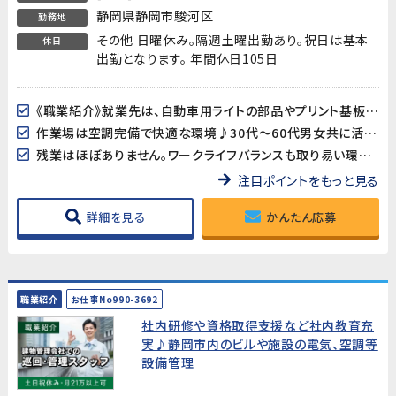
静岡県静岡市駿河区
勤務地
その他 日曜休み。隔週土曜出勤あり。祝日は基本
休日
出勤となります。 年間休日105日
《職業紹介》就業先は、自動車用ライトの部品やプリント基板用端子などを製造している企業です。長期的に安定した就業が見込めます!
作業場は空調完備で快適な環境♪30代～60代男女共に活躍中!
残業はほぼありません。ワークライフバランスも取り易い環境です。
注目ポイントをもっと見る
詳細を見る
かんたん応募
職業紹介
お仕事No990-3692
社内研修や資格取得支援など社内教育充
実♪静岡市内のビルや施設の電気、空調等
設備管理