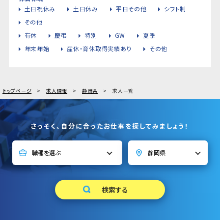
土日祝休み
土日休み
平日その他
シフト制
その他
有休
慶弔
特別
GW
夏季
年末年始
産休・育休取得実績あり
その他
トップページ
求人情報
静岡県
求人一覧
さっそく、自分に合ったお仕事を探してみましょう！