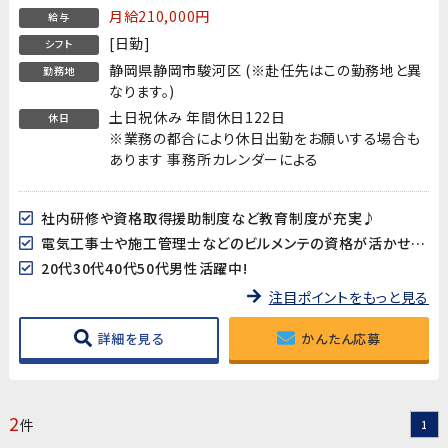
月給210,000円
給与
[日勤]
シフト
静岡県静岡市駿河区 (※赴任先はこの勤務地と異
勤務地
なります。)
土日祝休み 年間休日122日
休日
※業務の都合により休日出勤をお願いする場合も
あります 事務所カレンダーによる
社内研修や資格取得援助制度など教育制度が充実♪
電気工事士や施工管理士などのビルメンテの資格が活かせます!
20代30代40代50代男性活躍中!
注目ポイントをもっと見る
詳細を見る
かんたん応募
2
件
1