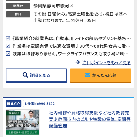
静岡県静岡市駿河区
勤務地
その他 日曜休み。隔週土曜出勤あり。祝日は基本
休日
出勤となります。 年間休日105日
《職業紹介》就業先は、自動車用ライトの部品やプリント基板用端子などを製造している企業です。長期的に安定した就業が見込めます!
作業場は空調完備で快適な環境♪30代～60代男女共に活躍中!
残業はほぼありません。ワークライフバランスも取り易い環境です。
注目ポイントをもっと見る
詳細を見る
かんたん応募
職業紹介
お仕事No990-3692
社内研修や資格取得支援など社内教育充
実♪静岡市内のビルや施設の電気、空調等
設備管理