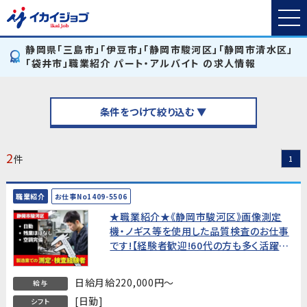
静岡県「三島市」「伊豆市」「静岡市駿河区」「静岡市清水区」
「袋井市」職業紹介 パート・アルバイト の求人情報
条件をつけて絞り込む ▼
2
件
1
職業紹介
お仕事No1409-5506
★職業紹介★《静岡市駿河区》画像測定
機・ノギス等を使用した品質検査のお仕事
です!【経験者歓迎!60代の方も多く活躍
中!】
日給月給220,000円～
給与
[日勤]
シフト