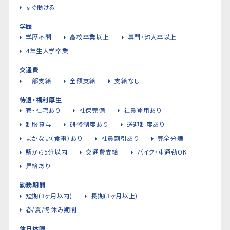
すぐ働ける
学歴
学歴不問
高校卒業以上
専門・短大卒以上
4年生大学卒業
交通費
一部支給
全額支給
支給なし
待遇・福利厚生
寮・社宅あり
社保完備
社員登用あり
制服貸与
研修制度あり
送迎制度あり
まかない（食事）あり
社員割引あり
完全分煙
駅から5分以内
交通費支給
バイク・車通勤OK
昇給あり
勤務期間
短期(3ヶ月以内)
長期(3ヶ月以上)
春/夏/冬休み期間
休日休暇