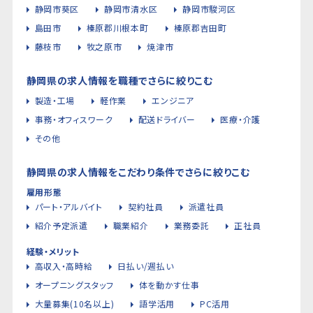
静岡市葵区
静岡市清水区
静岡市駿河区
島田市
榛原郡川根本町
榛原郡吉田町
藤枝市
牧之原市
焼津市
静岡県の求人情報を職種でさらに絞りこむ
製造・工場
軽作業
エンジニア
事務・オフィスワーク
配送ドライバー
医療・介護
その他
静岡県の求人情報をこだわり条件でさらに絞りこむ
雇用形態
パート・アルバイト
契約社員
派遣社員
紹介予定派遣
職業紹介
業務委託
正社員
経験・メリット
高収入・高時給
日払い/週払い
オープニングスタッフ
体を動かす仕事
大量募集(10名以上)
語学活用
PC活用