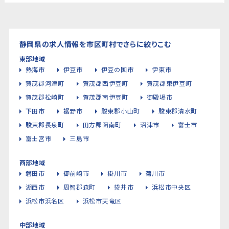
静岡県の求人情報を市区町村でさらに絞りこむ
東部地域
熱海市
伊豆市
伊豆の国市
伊東市
賀茂郡河津町
賀茂郡西伊豆町
賀茂郡東伊豆町
賀茂郡松崎町
賀茂郡南伊豆町
御殿場市
下田市
裾野市
駿東郡小山町
駿東郡清水町
駿東郡長泉町
田方郡函南町
沼津市
富士市
富士宮市
三島市
西部地域
磐田市
御前崎市
掛川市
菊川市
湖西市
周智郡森町
袋井市
浜松市中央区
浜松市浜名区
浜松市天竜区
中部地域