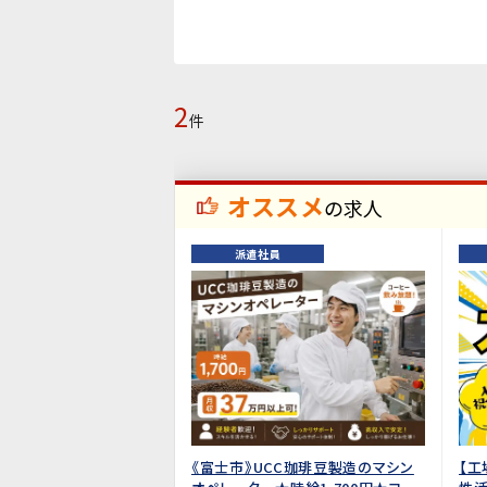
2
件
オススメ
の求人
派遣社員
《富士市》UCC珈琲豆製造のマシン
【工