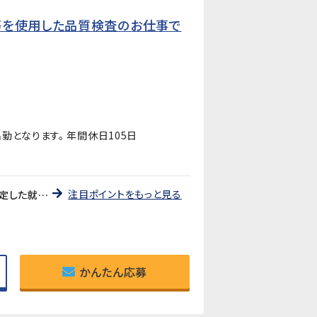
等を使用した品質検査のお仕事で
勤となります。 年間休日105日
注目ポイントをもっと見る
《職業紹介》就業先は、自動車用ライトの部品やプリント基板用端子などを製造している企業です。長期的に安定した就業が見込めます!
かんたん応募