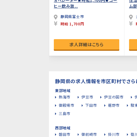
オペレーター★時給1,700円★コー
性活
ヒー飲み放...
ム部
静岡県富士市
時給 1,700円
求人詳細はこちら
静岡県の求人情報を市区町村でさら
東部地域
熱海市
伊豆市
伊豆の国市
御殿場市
下田市
裾野市
駿
三島市
西部地域
磐田市
御前崎市
掛川市
菊