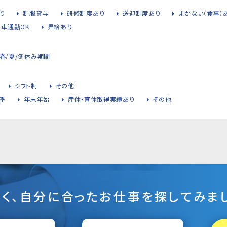
り
制服貸与
研修制度あり
送迎制度あり
まかない（食事）
・車通勤OK
昇給あり
春/夏/冬休み期間
シフト制
その他
季
年末年始
産休・育休取得実績あり
その他
そく、自分に合ったお仕事を探してみまし