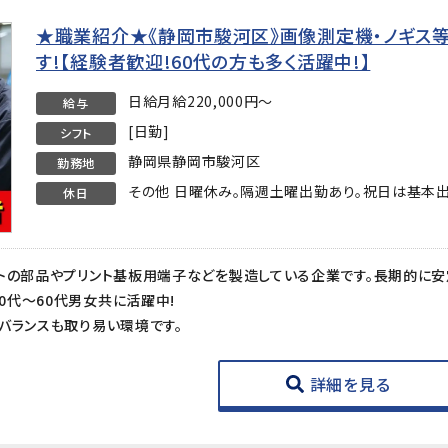
★職業紹介★《静岡市駿河区》画像測定機・ノギス
す!【経験者歓迎!60代の方も多く活躍中!】
日給月給220,000円～
給与
[日勤]
シフト
静岡県静岡市駿河区
勤務地
その他 日曜休み。隔週土曜出勤あり。祝日は基本出
休日
代～60代男女共に活躍中!
バランスも取り易い環境です。
詳細を見る