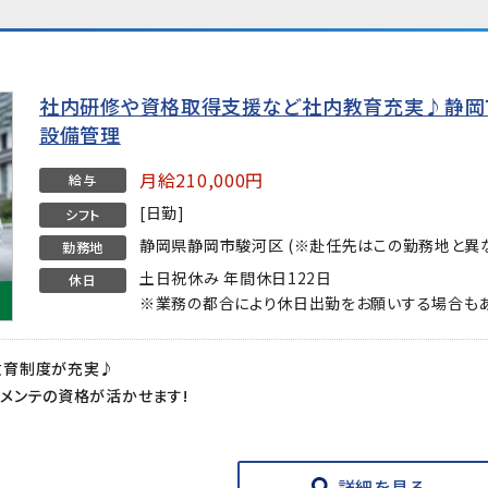
社内研修や資格取得支援など社内教育充実♪静岡
設備管理
月給210,000円
給与
[日勤]
シフト
静岡県静岡市駿河区 (※赴任先はこの勤務地と異な
勤務地
土日祝休み 年間休日122日
休日
※業務の都合により休日出勤をお願いする場合もあ
教育制度が充実♪
メンテの資格が活かせます!
詳細を見る