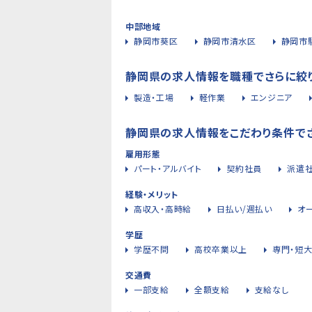
中部地域
静岡市葵区
静岡市清水区
静岡市
静岡県の求人情報を職種でさらに絞
製造・工場
軽作業
エンジニア
静岡県の求人情報をこだわり条件で
雇用形態
パート・アルバイト
契約社員
派遣
経験・メリット
高収入・高時給
日払い/週払い
オ
学歴
学歴不問
高校卒業以上
専門・短
交通費
一部支給
全額支給
支給なし