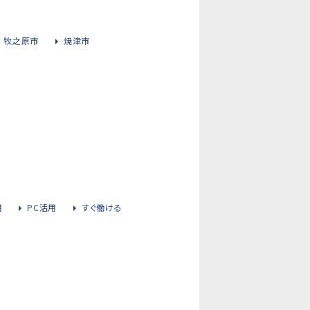
牧之原市
焼津市
用
PC活用
すぐ働ける