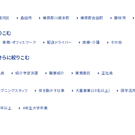
駿河区
島田市
榛原郡川根本町
榛原郡吉田町
藤枝市
りこむ
事務・オフィスワーク
配送ドライバー
医療・介護
その他
さらに絞りこむ
社員
紹介予定派遣
職業紹介
業務委託
正社員
ープニングスタッフ
体を動かす仕事
大量募集(10名以上)
語学活
大卒以上
4年生大学卒業