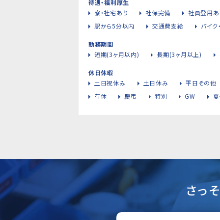
待遇・福利厚生
寮・社宅あり
社保完備
社員登用あ
駅から5分以内
交通費支給
バイク
勤務期間
短期(3ヶ月以内)
長期(3ヶ月以上)
休日休暇
土日祝休み
土日休み
平日その他
有休
慶弔
特別
GW
夏
さっ