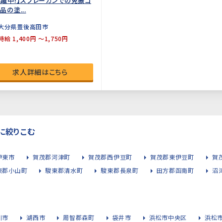
躍中!】スプレーガンでの免振ゴ
品の塗...
大分県豊後高田市
時給 1,400円 ～1,750円
求人詳細はこちら
に絞りこむ
伊東市
賀茂郡河津町
賀茂郡西伊豆町
賀茂郡東伊豆町
賀
東郡小山町
駿東郡清水町
駿東郡長泉町
田方郡函南町
沼
川市
湖西市
周智郡森町
袋井市
浜松市中央区
浜松