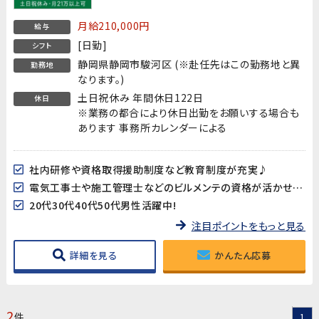
月給210,000円
給与
[日勤]
シフト
静岡県静岡市駿河区 (※赴任先はこの勤務地と異
勤務地
なります。)
土日祝休み 年間休日122日
休日
※業務の都合により休日出勤をお願いする場合も
あります 事務所カレンダーによる
社内研修や資格取得援助制度など教育制度が充実♪
電気工事士や施工管理士などのビルメンテの資格が活かせます!
20代30代40代50代男性活躍中!
注目ポイントをもっと見る
詳細を見る
かんたん応募
2
件
1