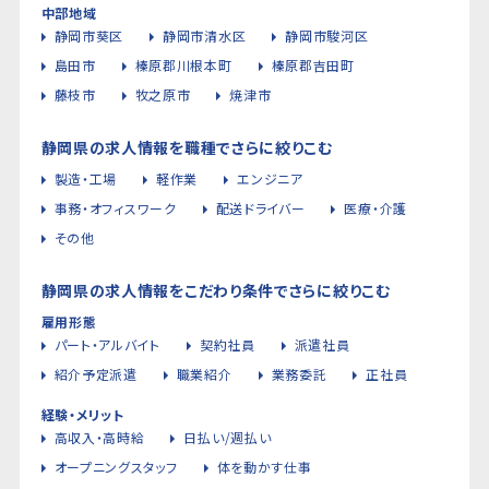
中部地域
静岡市葵区
静岡市清水区
静岡市駿河区
島田市
榛原郡川根本町
榛原郡吉田町
藤枝市
牧之原市
焼津市
静岡県の求人情報を職種でさらに絞りこむ
製造・工場
軽作業
エンジニア
事務・オフィスワーク
配送ドライバー
医療・介護
その他
静岡県の求人情報をこだわり条件でさらに絞りこむ
雇用形態
パート・アルバイト
契約社員
派遣社員
紹介予定派遣
職業紹介
業務委託
正社員
経験・メリット
高収入・高時給
日払い/週払い
オープニングスタッフ
体を動かす仕事