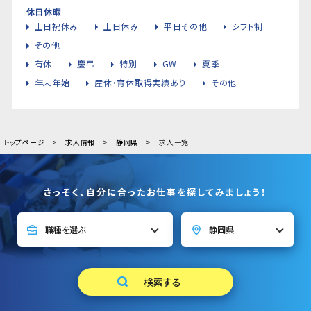
休日休暇
土日祝休み
土日休み
平日その他
シフト制
その他
有休
慶弔
特別
GW
夏季
年末年始
産休・育休取得実績あり
その他
トップページ
求人情報
静岡県
求人一覧
さっそく、自分に合ったお仕事を探してみましょう！