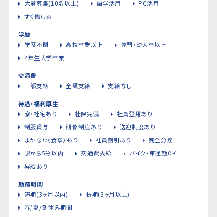
大量募集(10名以上)
語学活用
PC活用
すぐ働ける
学歴
学歴不問
高校卒業以上
専門・短大卒以上
4年生大学卒業
交通費
一部支給
全額支給
支給なし
待遇・福利厚生
寮・社宅あり
社保完備
社員登用あり
制服貸与
研修制度あり
送迎制度あり
まかない（食事）あり
社員割引あり
完全分煙
駅から5分以内
交通費支給
バイク・車通勤OK
昇給あり
勤務期間
短期(3ヶ月以内)
長期(3ヶ月以上)
春/夏/冬休み期間