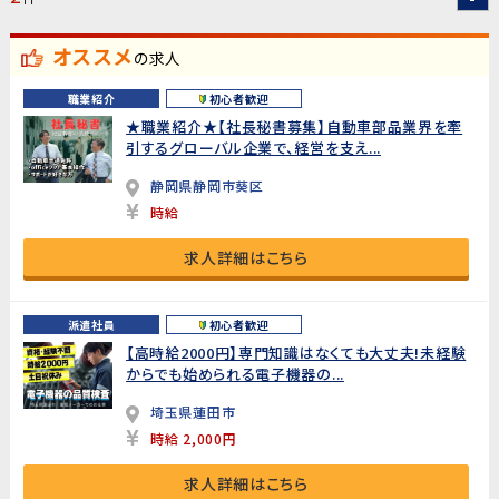
オススメ
の求人
職業紹介
初心者歓迎
★職業紹介★【社長秘書募集】自動車部品業界を牽
引するグローバル企業で、経営を支え...
静岡県静岡市葵区
時給
求人詳細はこちら
派遣社員
初心者歓迎
【高時給2000円】専門知識はなくても大丈夫!未経験
からでも始められる電子機器の...
埼玉県蓮田市
時給 2,000円
求人詳細はこちら