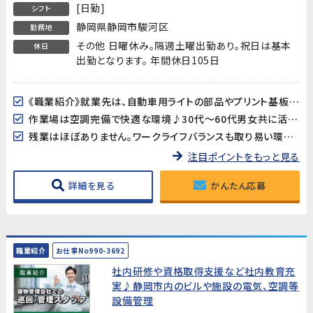
[日勤]
シフト
静岡県静岡市駿河区
勤務地
その他 日曜休み。隔週土曜出勤あり。祝日は基本
休日
出勤となります。 年間休日105日
《職業紹介》就業先は、自動車用ライトの部品やプリント基板用端子などを製造している企業です。長期的に安定した就業が見込めます!
作業場は空調完備で快適な環境♪30代～60代男女共に活躍中!
残業はほぼありません。ワークライフバランスも取り易い環境です。
注目ポイントをもっと見る
詳細を見る
かんたん応募
職業紹介
お仕事No990-3692
社内研修や資格取得支援など社内教育充
実♪静岡市内のビルや施設の電気、空調等
設備管理