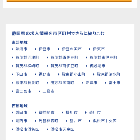
静岡県の求人情報を市区町村でさらに絞りこむ
東部地域
熱海市
伊豆市
伊豆の国市
伊東市
賀茂郡河津町
賀茂郡西伊豆町
賀茂郡東伊豆町
賀茂郡松崎町
賀茂郡南伊豆町
御殿場市
下田市
裾野市
駿東郡小山町
駿東郡清水町
駿東郡長泉町
田方郡函南町
沼津市
富士市
富士宮市
三島市
西部地域
磐田市
御前崎市
掛川市
菊川市
湖西市
周智郡森町
袋井市
浜松市中央区
浜松市浜名区
浜松市天竜区