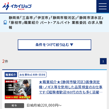
静岡県「三島市」「伊豆市」「静岡市駿河区」「静岡市清水区」
「藤枝市」職業紹介 パート・アルバイト 業務委託 の求人情
報
条件をつけて絞り込む ▼
2
件
1
職業紹介
お仕事No1409-5506
★職業紹介★《静岡市駿河区》画像測定
機・ノギス等を使用した品質検査のお仕事
です!【経験者歓迎!60代の方も多く活躍
中!】
日給月給220,000円～
給与