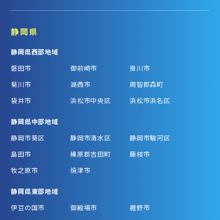
静岡県
静岡県西部地域
磐田市
御前崎市
掛川市
菊川市
湖西市
周智郡森町
袋井市
浜松市中央区
浜松市浜名区
静岡県中部地域
静岡市葵区
静岡市清水区
静岡市駿河区
島田市
榛原郡吉田町
藤枝市
牧之原市
焼津市
静岡県東部地域
伊豆の国市
御殿場市
裾野市