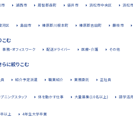
川市
湖西市
周智郡森町
袋井市
浜松市中央区
浜松
駿河区
島田市
榛原郡川根本町
榛原郡吉田町
藤枝市
りこむ
事務・オフィスワーク
配送ドライバー
医療・介護
その他
さらに絞りこむ
社員
紹介予定派遣
職業紹介
業務委託
正社員
ープニングスタッフ
体を動かす仕事
大量募集(10名以上)
語学活
大卒以上
4年生大学卒業