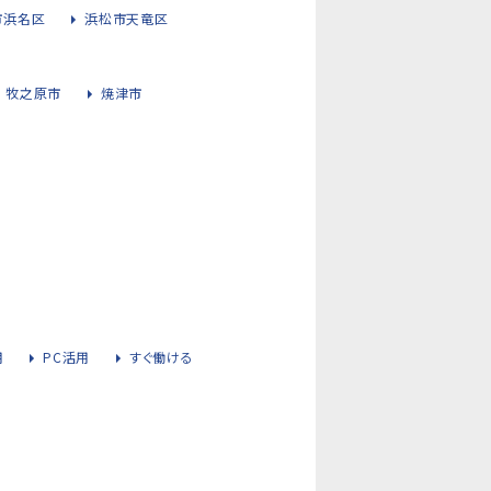
市浜名区
浜松市天竜区
牧之原市
焼津市
用
PC活用
すぐ働ける