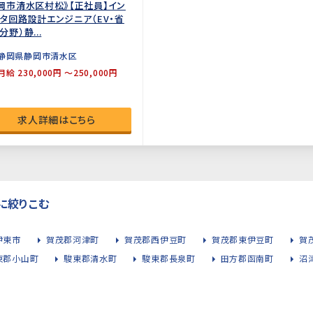
岡市清水区村松》【正社員】イン
タ回路設計エンジニア（EV・省
分野）静...
静岡県静岡市清水区
月給 230,000円 ～250,000円
求人詳細はこちら
に絞りこむ
伊東市
賀茂郡河津町
賀茂郡西伊豆町
賀茂郡東伊豆町
賀
東郡小山町
駿東郡清水町
駿東郡長泉町
田方郡函南町
沼