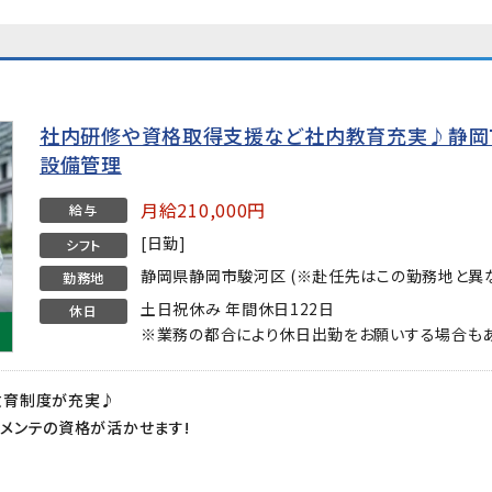
社内研修や資格取得支援など社内教育充実♪静岡
設備管理
月給210,000円
給与
[日勤]
シフト
静岡県静岡市駿河区 (※赴任先はこの勤務地と異な
勤務地
土日祝休み 年間休日122日
休日
※業務の都合により休日出勤をお願いする場合もあ
教育制度が充実♪
メンテの資格が活かせます!