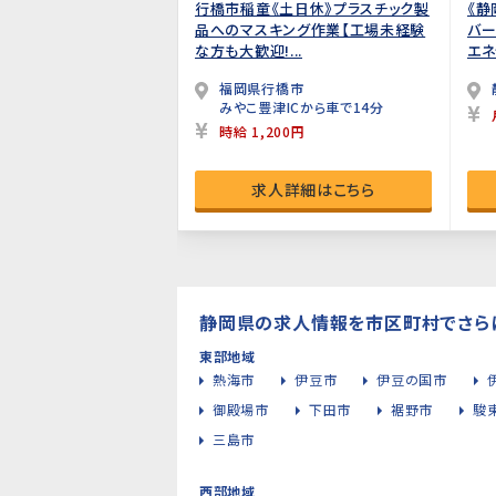
行橋市稲童《土日休》プラスチック製
《静
品へのマスキング作業【工場未経験
バー
な方も大歓迎!...
エネ
福岡県行橋市
みやこ豊津ICから車で14分
時給 1,200円
求人詳細はこちら
静岡県の求人情報を市区町村でさら
東部地域
熱海市
伊豆市
伊豆の国市
御殿場市
下田市
裾野市
駿
三島市
西部地域