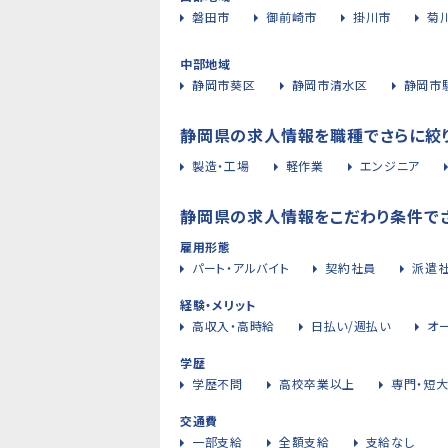
磐田市
御前崎市
掛川市
菊
中部地域
静岡市葵区
静岡市清水区
静岡市
静岡県の求人情報を職種でさらに絞
製造・工場
軽作業
エンジニア
静岡県の求人情報をこだわり条件で
雇用形態
パート・アルバイト
契約社員
派遣
経験・メリット
高収入・高時給
日払い/週払い
オ
学歴
学歴不問
高校卒業以上
専門・短
交通費
一部支給
全額支給
支給なし