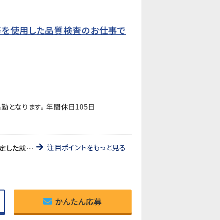
等を使用した品質検査のお仕事で
勤となります。 年間休日105日
注目ポイントをもっと見る
《職業紹介》就業先は、自動車用ライトの部品やプリント基板用端子などを製造している企業です。長期的に安定した就業が見込めます!
かんたん応募