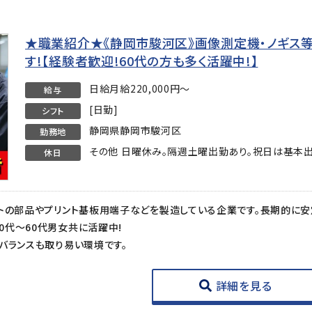
★職業紹介★《静岡市駿河区》画像測定機・ノギス
す!【経験者歓迎!60代の方も多く活躍中!】
日給月給220,000円～
給与
[日勤]
シフト
静岡県静岡市駿河区
勤務地
その他 日曜休み。隔週土曜出勤あり。祝日は基本出
休日
代～60代男女共に活躍中!
バランスも取り易い環境です。
詳細を見る