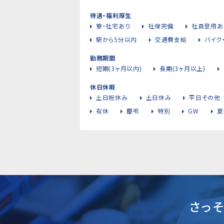
待遇・福利厚生
寮・社宅あり
社保完備
社員登用あ
駅から5分以内
交通費支給
バイク
勤務期間
短期(3ヶ月以内)
長期(3ヶ月以上)
休日休暇
土日祝休み
土日休み
平日その他
有休
慶弔
特別
GW
夏
さっ