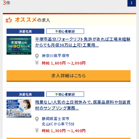
3
件
1
オススメ
の求人
派遣社員
初心者歓迎
平塚市追分/フォークリフト免許があれば工場未経験
からでも月収30万以上可!工業用...
神奈川県平塚市
時給 1,600円 ～2,000円
求人詳細はこちら
派遣社員
初心者歓迎
残業なし!人気の土日祝休みで、医薬品原料や包装資
材のサンプリング業務...
静岡県富士宮市
北山ICから車で5分
時給 1,300円 ～1,400円