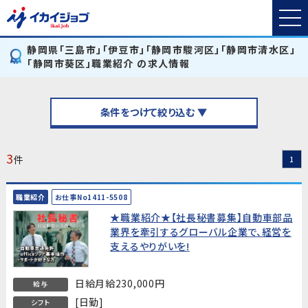
静岡県「三島市」「伊豆市」「静岡市駿河区」「静岡市清水区」
「静岡市葵区」職業紹介 の求人情報
条件をつけて絞り込む ▼
3
件
1
職業紹介
お仕事No1411-5508
★職業紹介★【社長秘書募集】自動車部品
業界を牽引するグローバル企業で、経営を
支えるやりがいを!
日給月給230,000円
給与
[日勤]
シフト