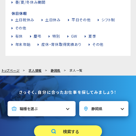
春/夏/冬休み期間
休日休暇
土日祝休み
土日休み
平日その他
シフト制
その他
有休
慶弔
特別
GW
夏季
年末年始
産休・育休取得実績あり
その他
トップページ
求人情報
静岡県
求人一覧
さっそく、自分に合ったお仕事を探してみましょう！