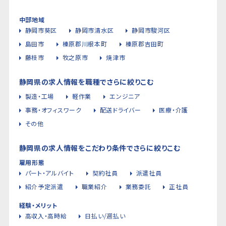
中部地域
静岡市葵区
静岡市清水区
静岡市駿河区
島田市
榛原郡川根本町
榛原郡吉田町
藤枝市
牧之原市
焼津市
静岡県の求人情報を職種でさらに絞りこむ
製造・工場
軽作業
エンジニア
事務・オフィスワーク
配送ドライバー
医療・介護
その他
静岡県の求人情報をこだわり条件でさらに絞りこむ
雇用形態
パート・アルバイト
契約社員
派遣社員
紹介予定派遣
職業紹介
業務委託
正社員
経験・メリット
高収入・高時給
日払い/週払い