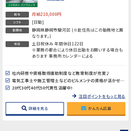
月給210,000円
給与
[日勤]
シフト
静岡県静岡市駿河区 (※赴任先はこの勤務地と異
勤務地
なります。)
土日祝休み 年間休日122日
休日
※業務の都合により休日出勤をお願いする場合も
あります 事務所カレンダーによる
社内研修や資格取得援助制度など教育制度が充実♪
電気工事士や施工管理士などのビルメンテの資格が活かせます!
20代30代40代50代男性活躍中!
注目ポイントをもっと見る
詳細を見る
かんたん応募