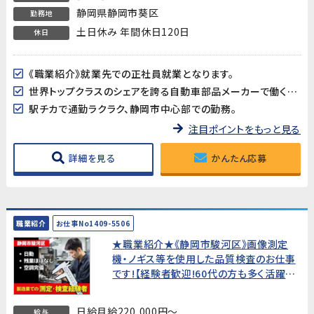
静岡県静岡市葵区
勤務地
土日休み 年間休日120日
休日
《職業紹介》就業先での正社員就業となります。
世界トップクラスのシェアを誇る自動車部品メーカーで働くチャンスです。
駅チカで通勤ラクラク、静岡市中心部での勤務。
注目ポイントをもっと見る
詳細を見る
かんたん応募
職業紹介
お仕事No1409-5506
★職業紹介★《静岡市駿河区》画像測定
機・ノギス等を使用した品質検査のお仕事
です!【経験者歓迎!60代の方も多く活躍
中!】
日給月給220,000円～
給与