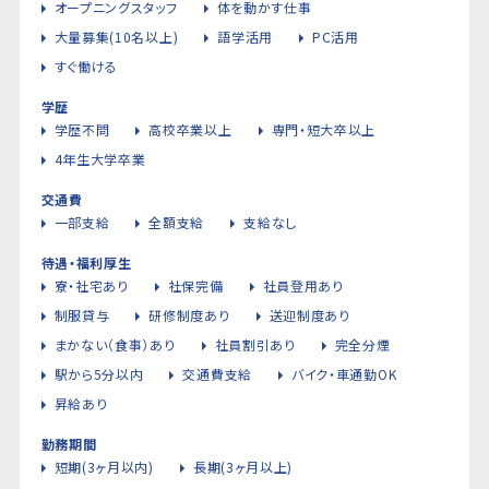
オープニングスタッフ
体を動かす仕事
大量募集(10名以上)
語学活用
PC活用
すぐ働ける
学歴
学歴不問
高校卒業以上
専門・短大卒以上
4年生大学卒業
交通費
一部支給
全額支給
支給なし
待遇・福利厚生
寮・社宅あり
社保完備
社員登用あり
制服貸与
研修制度あり
送迎制度あり
まかない（食事）あり
社員割引あり
完全分煙
駅から5分以内
交通費支給
バイク・車通勤OK
昇給あり
勤務期間
短期(3ヶ月以内)
長期(3ヶ月以上)