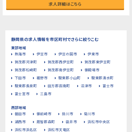
求人詳細はこちら
静岡県の求人情報を市区町村でさらに絞りこむ
東部地域
熱海市
伊豆市
伊豆の国市
伊東市
賀茂郡河津町
賀茂郡西伊豆町
賀茂郡東伊豆町
賀茂郡松崎町
賀茂郡南伊豆町
御殿場市
下田市
裾野市
駿東郡小山町
駿東郡清水町
駿東郡長泉町
田方郡函南町
沼津市
富士市
富士宮市
三島市
西部地域
磐田市
御前崎市
掛川市
菊川市
湖西市
周智郡森町
袋井市
浜松市中央区
浜松市浜名区
浜松市天竜区