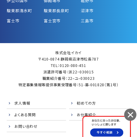
伊豆の国市
御殿場市
裾野市
駿東郡清水町
駿東郡長泉町
沼津市
富士市
富士宮市
三島市
株式会社イカイ
〒410-0874 静岡県沼津市松長787
TEL：0120-080-451
派遣許可番号：派22−030015
職業紹介番号：22–ユ–030023
特定募集情報等提供事業受理番号：51-募-001828（第1号）
求人情報
初めての方
よくある質問
お仕事紹介
お問い合わせ