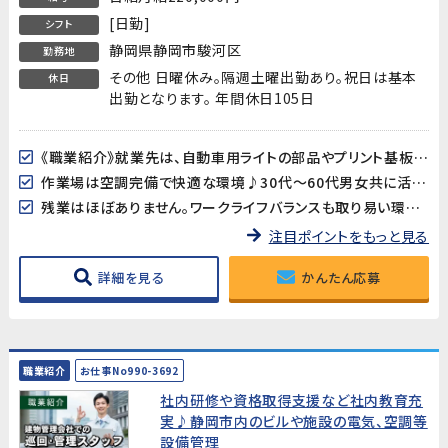
[日勤]
シフト
静岡県静岡市駿河区
勤務地
その他 日曜休み。隔週土曜出勤あり。祝日は基本
休日
出勤となります。 年間休日105日
《職業紹介》就業先は、自動車用ライトの部品やプリント基板用端子などを製造している企業です。長期的に安定した就業が見込めます!
作業場は空調完備で快適な環境♪30代～60代男女共に活躍中!
残業はほぼありません。ワークライフバランスも取り易い環境です。
注目ポイントをもっと見る
詳細を見る
かんたん応募
職業紹介
お仕事No990-3692
社内研修や資格取得支援など社内教育充
実♪静岡市内のビルや施設の電気、空調等
設備管理