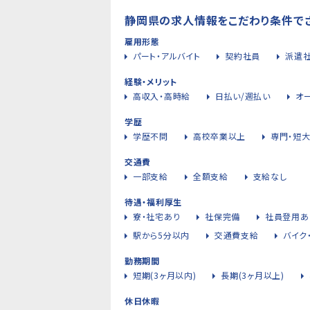
静岡県の求人情報をこだわり条件で
雇用形態
パート・アルバイト
契約社員
派遣
経験・メリット
高収入・高時給
日払い/週払い
オ
学歴
学歴不問
高校卒業以上
専門・短
交通費
一部支給
全額支給
支給なし
待遇・福利厚生
寮・社宅あり
社保完備
社員登用あ
駅から5分以内
交通費支給
バイク
勤務期間
短期(3ヶ月以内)
長期(3ヶ月以上)
休日休暇