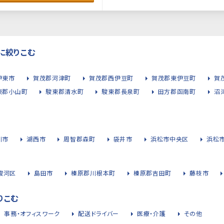
に絞りこむ
伊東市
賀茂郡河津町
賀茂郡西伊豆町
賀茂郡東伊豆町
賀
東郡小山町
駿東郡清水町
駿東郡長泉町
田方郡函南町
沼
川市
湖西市
周智郡森町
袋井市
浜松市中央区
浜松
駿河区
島田市
榛原郡川根本町
榛原郡吉田町
藤枝市
りこむ
事務・オフィスワーク
配送ドライバー
医療・介護
その他