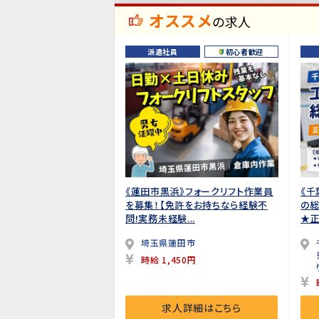
オススメ
の求人
派遣社員
初心者歓迎
《蓮田市黒浜》フォークリフト作業員
《千
を募集！【免許をお持ちなら経験不
の総
問!実務未経験...
★正
埼玉県蓮田市
時給 1,450円
求人詳細はこちら