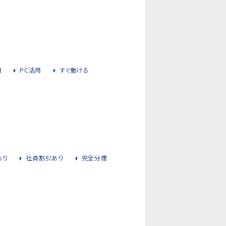
用
PC活用
すぐ働ける
あり
社員割引あり
完全分煙