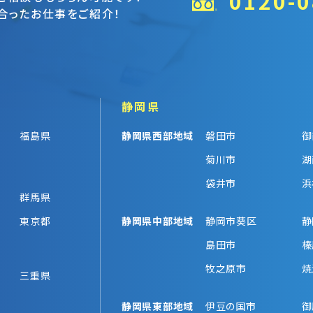
0120-0
合ったお仕事をご紹介！
静岡県
福島県
静岡県西部地域
磐田市
御
菊川市
湖
袋井市
浜
群馬県
東京都
静岡県中部地域
静岡市葵区
静
島田市
榛
牧之原市
焼
三重県
静岡県東部地域
伊豆の国市
御