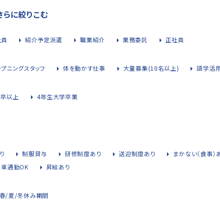
さらに絞りこむ
社員
紹介予定派遣
職業紹介
業務委託
正社員
ープニングスタッフ
体を動かす仕事
大量募集(10名以上)
語学活
大卒以上
4年生大学卒業
り
制服貸与
研修制度あり
送迎制度あり
まかない（食事）
・車通勤OK
昇給あり
春/夏/冬休み期間