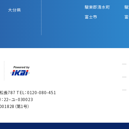
駿東郡清水町
駿
大分県
富士市
富
市松長787
TEL：0120-080-451
22–ユ–030023
1828（第1号）