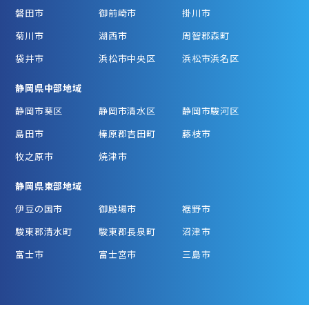
磐田市
御前崎市
掛川市
菊川市
湖西市
周智郡森町
袋井市
浜松市中央区
浜松市浜名区
静岡県中部地域
静岡市葵区
静岡市清水区
静岡市駿河区
島田市
榛原郡吉田町
藤枝市
牧之原市
焼津市
静岡県東部地域
伊豆の国市
御殿場市
裾野市
駿東郡清水町
駿東郡長泉町
沼津市
富士市
富士宮市
三島市