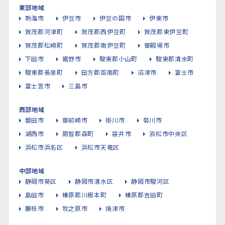
東部地域
熱海市
伊豆市
伊豆の国市
伊東市
賀茂郡河津町
賀茂郡西伊豆町
賀茂郡東伊豆町
賀茂郡松崎町
賀茂郡南伊豆町
御殿場市
下田市
裾野市
駿東郡小山町
駿東郡清水町
駿東郡長泉町
田方郡函南町
沼津市
富士市
富士宮市
三島市
西部地域
磐田市
御前崎市
掛川市
菊川市
湖西市
周智郡森町
袋井市
浜松市中央区
浜松市浜名区
浜松市天竜区
中部地域
静岡市葵区
静岡市清水区
静岡市駿河区
島田市
榛原郡川根本町
榛原郡吉田町
藤枝市
牧之原市
焼津市