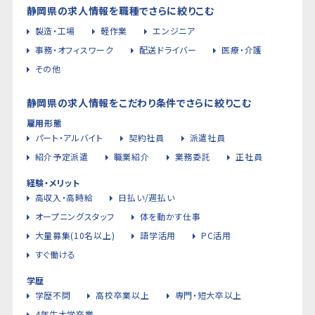
静岡県の求人情報を職種でさらに絞りこむ
製造・工場
軽作業
エンジニア
事務・オフィスワーク
配送ドライバー
医療・介護
その他
静岡県の求人情報をこだわり条件でさらに絞りこむ
雇用形態
パート・アルバイト
契約社員
派遣社員
紹介予定派遣
職業紹介
業務委託
正社員
経験・メリット
高収入・高時給
日払い/週払い
オープニングスタッフ
体を動かす仕事
大量募集(10名以上)
語学活用
PC活用
すぐ働ける
学歴
学歴不問
高校卒業以上
専門・短大卒以上
4年生大学卒業