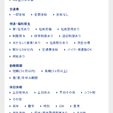
交通費
一部支給
全額支給
支給なし
待遇・福利厚生
寮・社宅あり
社保完備
社員登用あり
制服貸与
研修制度あり
送迎制度あり
まかない（食事）あり
社員割引あり
完全分煙
駅から5分以内
交通費支給
バイク・車通勤OK
昇給あり
勤務期間
短期(3ヶ月以内)
長期(3ヶ月以上)
春/夏/冬休み期間
休日休暇
土日祝休み
土日休み
平日その他
シフト制
その他
有休
慶弔
特別
GW
夏季
年末年始
産休・育休取得実績あり
その他