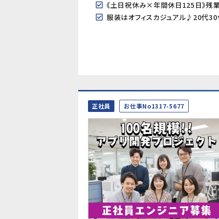
《土日祝休み×年間休日125日》残
服装はオフィスカジュアル♪20代3
正社員
お仕事No1317-5677