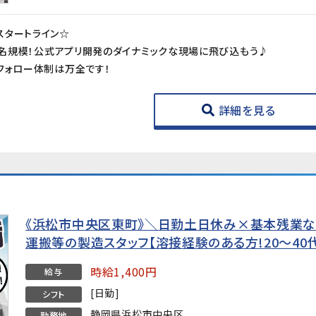
スタートライン☆
00名規模！公式アプリ開発のダイナミックな現場に飛び込もう♪
フォロー体制は万全です！
詳細を見る
《浜松市中央区東町》＼日勤土日休み×基本残業な
運搬等の製造スタッフ【溶接経験のある方!20～40
時給1,400円
給与
[日勤]
シフト
静岡県浜松市中央区
勤務地