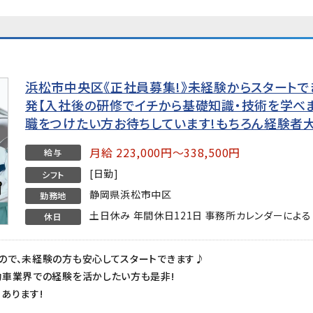
浜松市中央区《正社員募集!》未経験からスタート
発【入社後の研修でイチから基礎知識・技術を学べま
職をつけたい方お待ちしています!もちろん経験者
月給 223,000円～338,500円
給与
[日勤]
シフト
静岡県浜松市中区
勤務地
土日休み 年間休日121日 事務所カレンダーによる
休日
ので、未経験の方も安心してスタートできます♪
動車業界での経験を活かしたい方も是非!
あります!