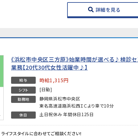
詳細を見る
《浜松市中央区三方原》始業時間が選べる♪検診
業務【20代30代女性活躍中♪】
時給1,315円
給与
[日勤]
シフト
静岡県浜松市中央区
勤務地
東名高速道路浜松西ＩＣより車で10分
土日祝休み 年間休日125日
休日
ライフスタイルに合わせてご相談ください！