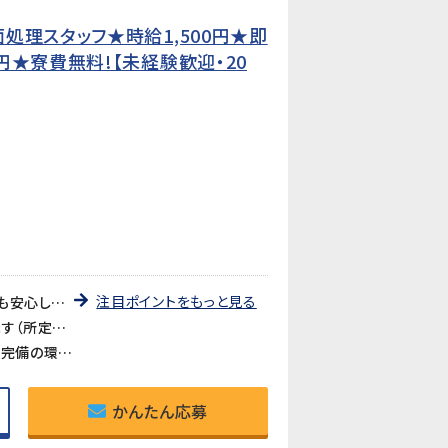
処理スタッフ★時給1,500円★即
★寮費無料!【未経験歓迎・20
注目ポイントをもっと見る
《即日勤務OK・未経験でも安心》入社後は日勤の教育期間からスタートするので、2交替勤務が初めての方でも安心してスタートできます。工場未経験の方も大歓迎です。
《時給1,500円・2交替で月収311,250円以上可》残業・深夜手当が加算され、月収311,250円以上を目指せます（所定21.25日・残業25h・深夜25hの場合）。
《食堂あり・お茶無料・全体空調完備》食堂（約400円・4種・11:30〜13:30）が利用できます。お茶も無料。空調完備の環境ですが、作業場によっては暑さを感じる場合があります。
かんたん応募