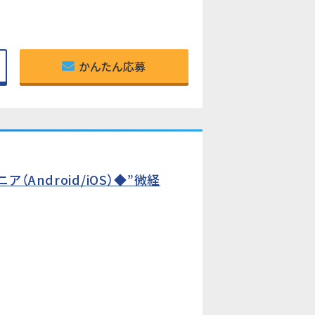
かんたん応募
Android/iOS）◆”微経