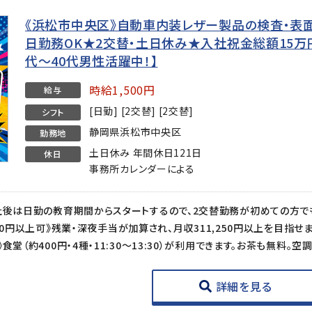
《浜松市中央区》自動車内装レザー製品の検査・表面
日勤務OK★2交替・土日休み★入社祝金総額15万円
代〜40代男性活躍中！】
時給1,500円
給与
[日勤] [2交替] [2交替]
シフト
静岡県浜松市中央区
勤務地
土日休み 年間休日121日
休日
事務所カレンダーによる
詳細を見る