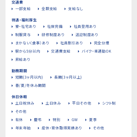
交通費
一部支給
全額支給
支給なし
待遇・福利厚生
寮・社宅あり
社保完備
社員登用あり
制服貸与
研修制度あり
送迎制度あり
まかない（食事）あり
社員割引あり
完全分煙
駅から5分以内
交通費支給
バイク・車通勤OK
昇給あり
勤務期間
短期(3ヶ月以内)
長期(3ヶ月以上)
春/夏/冬休み期間
休日休暇
土日祝休み
土日休み
平日その他
シフト制
その他
有休
慶弔
特別
GW
夏季
年末年始
産休・育休取得実績あり
その他