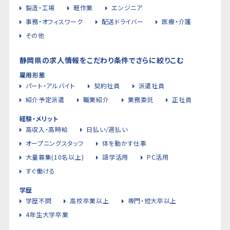
製造・工場
軽作業
エンジニア
事務・オフィスワーク
配送ドライバー
医療・介護
その他
静岡県の求人情報をこだわり条件でさらに絞りこむ
雇用形態
パート・アルバイト
契約社員
派遣社員
紹介予定派遣
職業紹介
業務委託
正社員
経験・メリット
高収入・高時給
日払い/週払い
オープニングスタッフ
体を動かす仕事
大量募集(10名以上)
語学活用
PC活用
すぐ働ける
学歴
学歴不問
高校卒業以上
専門・短大卒以上
4年生大学卒業