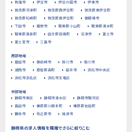
熱海市
伊豆市
伊豆の国市
伊東市
賀茂郡河津町
賀茂郡西伊豆町
賀茂郡東伊豆町
賀茂郡松崎町
賀茂郡南伊豆町
御殿場市
下田市
裾野市
駿東郡小山町
駿東郡清水町
駿東郡長泉町
田方郡函南町
沼津市
富士市
富士宮市
三島市
西部地域
磐田市
御前崎市
掛川市
菊川市
湖西市
周智郡森町
袋井市
浜松市中央区
浜松市浜名区
浜松市天竜区
中部地域
静岡市葵区
静岡市清水区
静岡市駿河区
島田市
榛原郡川根本町
榛原郡吉田町
藤枝市
牧之原市
焼津市
静岡県の求人情報を職種でさらに絞りこむ