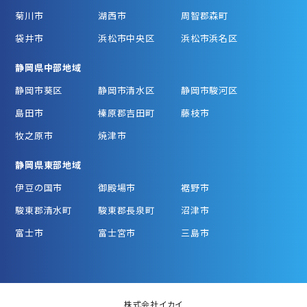
菊川市
湖西市
周智郡森町
袋井市
浜松市中央区
浜松市浜名区
静岡県中部地域
静岡市葵区
静岡市清水区
静岡市駿河区
島田市
榛原郡吉田町
藤枝市
牧之原市
焼津市
静岡県東部地域
伊豆の国市
御殿場市
裾野市
駿東郡清水町
駿東郡長泉町
沼津市
富士市
富士宮市
三島市
株式会社イカイ