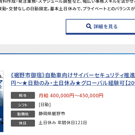
詳細を見る
《裾野市御宿》自動車向けサイバーセキュリティ推進エ
円〜★日勤のみ・土日休み★グローバル経験可【20
月給 400,000円～450,000円
給与
[日勤]
シフト
静岡県裾野市
勤務地
土日休み 年間休日121日
休日