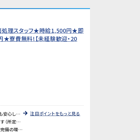
処理スタッフ★時給1,500円★即
★寮費無料!【未経験歓迎・20
注目ポイントをもっと見る
《即日勤務OK・未経験でも安心》入社後は日勤の教育期間からスタートするので、2交替勤務が初めての方でも安心してスタートできます。工場未経験の方も大歓迎です。
《時給1,500円・2交替で月収311,250円以上可》残業・深夜手当が加算され、月収311,250円以上を目指せます（所定21.25日・残業25h・深夜25hの場合）。
《食堂あり・お茶無料・全体空調完備》食堂（約400円・4種・11:30〜13:30）が利用できます。お茶も無料。空調完備の環境ですが、作業場によっては暑さを感じる場合があります。