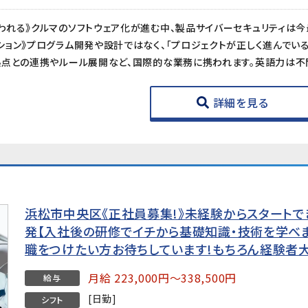
詳細を見る
浜松市中央区《正社員募集!》未経験からスタート
発【入社後の研修でイチから基礎知識・技術を学べま
職をつけたい方お待ちしています!もちろん経験者
月給 223,000円～338,500円
給与
[日勤]
シフト