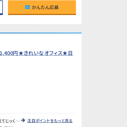
かんたん応募
,400円★きれいなオフィス★日
注目ポイントをもっと見る
《きれいなオフィスで長期安定して勤務できる》落ち着いた事務所環境で、長期的に安心して働けます。腰を据えてじっくりキャリアを積みたい方におすすめです。