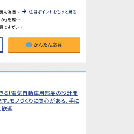
注目ポイントをもっと見る
《自動車業界で急成長中の分野に携われる》クルマのソフトウェア化が進む中、製品サイバーセキュリティは今最も注目される技術領域のひとつ。業界の最前線で、将来性の高い専門知識を身につけることができます。
《開発全体を見渡す上流工程のポジション》プログラム開発や設計ではなく、「プロジェクトが正しく進んでいるか」を確認・調整する推進役。PMOやプロジェクトリーダーを目指したい方に最適な環境です。
《グローバルな経験が積める》海外拠点との連携やルール展開など、国際的な業務に携われます。英語力は不問ですが、グローバルな視点を持った仕事を経験したい方にぴったりです。
かんたん応募
できる!電気自動車用部品の設計開
す。モノづくりに関心がある、手に
大歓迎