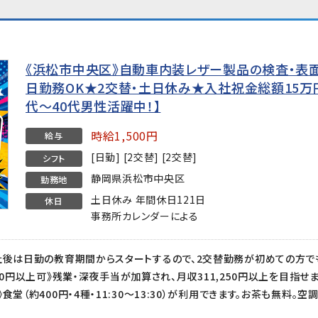
《浜松市中央区》自動車内装レザー製品の検査・表面
日勤務OK★2交替・土日休み★入社祝金総額15万円
代〜40代男性活躍中！】
時給1,500円
給与
[日勤] [2交替] [2交替]
シフト
静岡県浜松市中央区
勤務地
土日休み 年間休日121日
休日
事務所カレンダーによる