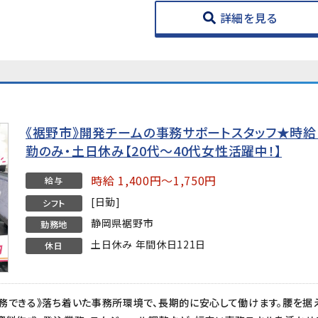
詳細を見る
《裾野市》開発チームの事務サポートスタッフ★時給1
勤のみ・土日休み【20代〜40代女性活躍中！】
時給 1,400円～1,750円
給与
[日勤]
シフト
静岡県裾野市
勤務地
土日休み 年間休日121日
休日