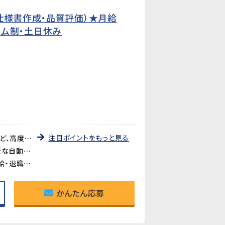
仕様書作成・品質評価）★月給
タイム制・土日休み
注目ポイントをもっと見る
《CATIAは経験が浅くてもチャレンジできる》CATIAを使用した3Dモデルの確認や仕様書への画像貼り付けなど、高度な設計作業ではありません。基本操作は入社後に丁寧に教えてもらえるので、経験が浅い方でも安心です。
《評価・検証から仕様書作成まで製品開発の上流に関われる》ワイパー・パワーウィンドウ・サンルーフなど身近な自動車部品の評価・検証がメイン業務。品質保証や開発エンジニア、PLへのキャリアアップも目指せるポジションです。
《フレックスタイム制あり・賞与年2回・退職金あり》フレックスタイム制で柔軟な働き方が可能。賞与年2回・昇給・退職金と待遇も充実。正社員として安定したキャリアを築けます。
かんたん応募