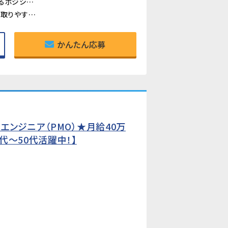
《開発チームを支えるサポート業務》資料作成・発注業務・スケジュール調整など、幅広い事務スキルを活かせるポジションです。開発の現場に近い場所で、ものづくりを支えるやりがいを感じられます。
《日勤のみ・土日休みで働きやすい》夜勤・交替なしの日勤固定。基本土日休みで、プライベートとのバランスが取りやすい環境です。
かんたん応募
ンジニア（PMO）★月給40万
代〜50代活躍中！】