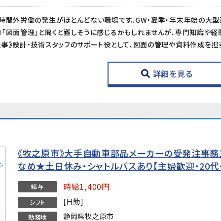
詳細を見る
《牧之原市》大手自動車部品メーカーの受発注事務ス
なめ★土日休み・シャトルバスあり【主婦歓迎・20代
時給1,400円
給与
[日勤]
シフト
静岡県牧之原市
勤務地