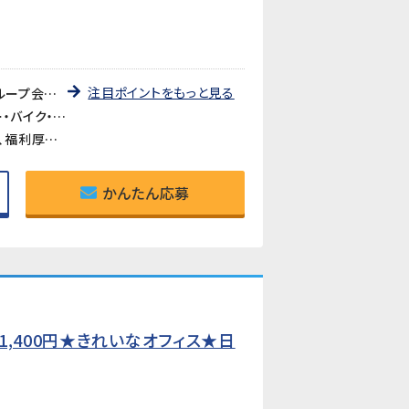
注目ポイントをもっと見る
《大手自動車部品サプライヤーのグループ会社で安定就業》国内外で活躍する大手自動車部品メーカーのグループ会社でのお仕事です。長年の安定した経営基盤のもと、腰を据えて働ける環境です。
《金谷駅・菊川駅からシャトルバス運行あり》電車通勤の方にも便利なシャトルバスが運行しています。マイカー・バイク・自転車通勤も可能で、通勤手段が選べます。
《食堂・弁当あり（約400円）》構内の食堂や弁当が利用でき、昼食の準備が不要です。診療所も完備されており、福利厚生が充実しています。
かんたん応募
,400円★きれいなオフィス★日