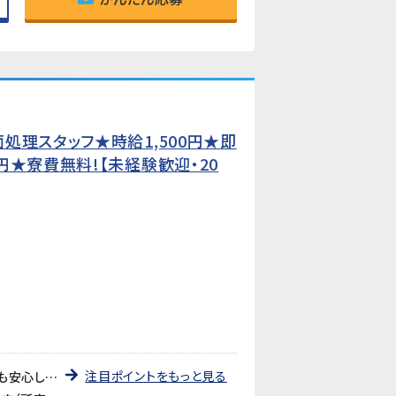
処理スタッフ★時給1,500円★即
★寮費無料!【未経験歓迎・20
注目ポイントをもっと見る
《即日勤務OK・未経験でも安心》入社後は日勤の教育期間からスタートするので、2交替勤務が初めての方でも安心してスタートできます。工場未経験の方も大歓迎です。