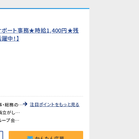
ポート事務★時給1,400円★残
躍中！】
注目ポイントをもっと見る
《人と関わる幅広い人事・総務業務が経験できる》採用サポート・人事書類管理・経費処理・会議運営など、人事・総務の仕事を幅広く経験できるポジションです。社会人としてのスキルを活かしながら、さらに成長できる環境です。
《残業少なめ・家庭都合の休みOK》時間外労働は月20時間程度と少なめ。主婦（夫）の方も歓迎で、家庭との両立がしやすい環境です。
《大手自動車部品サプライヤーのグループ会社で安定就業》国内外で活躍する大手自動車部品メーカーのグループ会社でのお仕事です。安定した環境で長期的に働けます。
かんたん応募