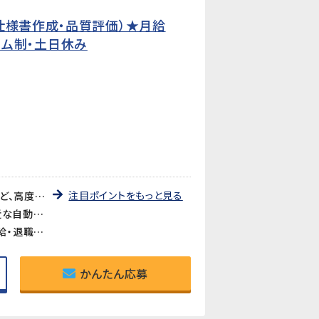
仕様書作成・品質評価）★月給
タイム制・土日休み
注目ポイントをもっと見る
《CATIAは経験が浅くてもチャレンジできる》CATIAを使用した3Dモデルの確認や仕様書への画像貼り付けなど、高度な設計作業ではありません。基本操作は入社後に丁寧に教えてもらえるので、経験が浅い方でも安心です。
《評価・検証から仕様書作成まで製品開発の上流に関われる》ワイパー・パワーウィンドウ・サンルーフなど身近な自動車部品の評価・検証がメイン業務。品質保証や開発エンジニア、PLへのキャリアアップも目指せるポジションです。
《フレックスタイム制あり・賞与年2回・退職金あり》フレックスタイム制で柔軟な働き方が可能。賞与年2回・昇給・退職金と待遇も充実。正社員として安定したキャリアを築けます。
かんたん応募