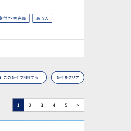
寮付き・寮完備
高収入
この条件で相談する
条件をクリア
1
2
3
4
5
>