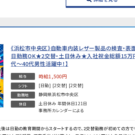
《浜松市中央区》自動車内装レザー製品の検査・表面
日勤務OK★2交替・土日休み★入社祝金総額15万円
代〜40代男性活躍中！】
時給1,500円
給与
[日勤] [2交替] [2交替]
シフト
静岡県浜松市中央区
勤務地
土日休み 年間休日121日
休日
事務所カレンダーによる