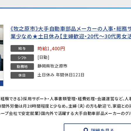
《牧之原市》大手自動車部品メーカーの人事・総務サ
業少なめ★土日休み【主婦歓迎・20代〜30代男女活
時給1,400円
給与
[日勤]
シフト
静岡県牧之原市
勤務地
土日休み 年間休日121日
休日
詳細を見る