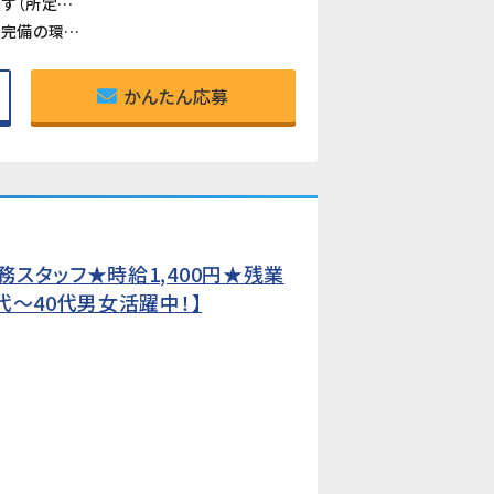
《時給1,500円・2交替で月収311,250円以上可》残業・深夜手当が加算され、月収311,250円以上を目指せます（所定21.25日・残業25h・深夜25hの場合）。
《食堂あり・お茶無料・全体空調完備》食堂（約400円・4種・11:30〜13:30）が利用できます。お茶も無料。空調完備の環境ですが、作業場によっては暑さを感じる場合があります。
かんたん応募
スタッフ★時給1,400円★残業
代〜40代男女活躍中！】