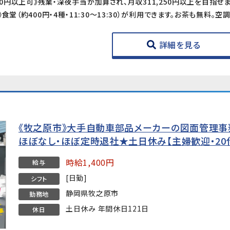
詳細を見る
《牧之原市》大手自動車部品メーカーの図面管理事務
ほぼなし・ほぼ定時退社★土日休み【主婦歓迎・20
時給1,400円
給与
[日勤]
シフト
静岡県牧之原市
勤務地
土日休み 年間休日121日
休日