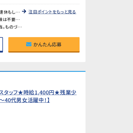
注目ポイントをもっと見る
《残業ほぼなし・ほぼ毎日定時退社》時間外労働の発生がほとんどない職場です。GW・夏季・年末年始の大型連休もしっかりあり、プライベートや家庭との両立を重視したい方に最適です。
《図面や設計の専門知識は一切不要》「図面管理」と聞くと難しそうに感じるかもしれませんが、専門知識や経験は不要です。Excelの基本操作とメール対応ができれば、未経験からスタートできます。
《技術部門を支えるやりがいのある仕事》設計・技術スタッフのサポート役として、図面の管理や資料作成を担当。ものづくりの現場を縁の下で支える充実感が得られるポジションです。
かんたん応募
タッフ★時給1,400円★残業少
〜40代男女活躍中！】