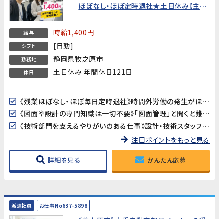
ほぼなし・ほぼ定時退社★土日休み【主婦
歓迎・20代〜40代男女活躍中！】
時給1,400円
給与
[日勤]
シフト
静岡県牧之原市
勤務地
土日休み 年間休日121日
休日
《残業ほぼなし・ほぼ毎日定時退社》時間外労働の発生がほとんどない職場です。GW・夏季・年末年始の大型連休もしっかりあり、プライベートや家庭との両立を重視したい方に最適です。
《図面や設計の専門知識は一切不要》「図面管理」と聞くと難しそうに感じるかもしれませんが、専門知識や経験は不要です。Excelの基本操作とメール対応ができれば、未経験からスタートできます。
《技術部門を支えるやりがいのある仕事》設計・技術スタッフのサポート役として、図面の管理や資料作成を担当。ものづくりの現場を縁の下で支える充実感が得られるポジションです。
注目ポイントをもっと見る
詳細を見る
かんたん応募
派遣社員
お仕事No637-5898