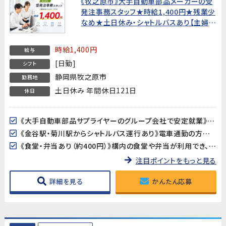
《牧之原市》大手自動車部品メーカーの受
発注事務スタッフ★時給1,400円★残業少
なめ★土日休み・シャトルバスあり【主婦歓
迎・20代〜40代男女活躍中！】
時給1,400円
給与
[日勤]
シフト
静岡県牧之原市
勤務地
土日休み 年間休日121日
休日
《大手自動車部品サプライヤーのグループ会社で安定就業》国内外で活躍する大手自動車部品メーカーのグループ会社でのお仕事です。長年の安定した経営基盤のもと、腰を据えて働ける環境です。
《金谷駅・菊川駅からシャトルバス運行あり》電車通勤の方にも便利なシャトルバスが運行しています。マイカー・バイク・自転車通勤も可能で、通勤手段が選べます。
《食堂・弁当あり（約400円）》構内の食堂や弁当が利用でき、昼食の準備が不要です。診療所も完備されており、福利厚生が充実しています。
注目ポイントをもっと見る
詳細を見る
かんたん応募