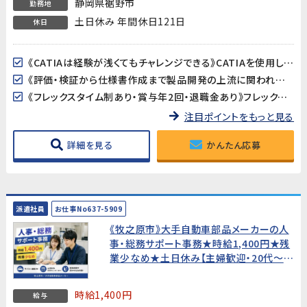
静岡県裾野市
勤務地
土日休み 年間休日121日
休日
《CATIAは経験が浅くてもチャレンジできる》CATIAを使用した3Dモデルの確認や仕様書への画像貼り付けなど、高度な設計作業ではありません。基本操作は入社後に丁寧に教えてもらえるので、経験が浅い方でも安心です。
《評価・検証から仕様書作成まで製品開発の上流に関われる》ワイパー・パワーウィンドウ・サンルーフなど身近な自動車部品の評価・検証がメイン業務。品質保証や開発エンジニア、PLへのキャリアアップも目指せるポジションです。
《フレックスタイム制あり・賞与年2回・退職金あり》フレックスタイム制で柔軟な働き方が可能。賞与年2回・昇給・退職金と待遇も充実。正社員として安定したキャリアを築けます。
注目ポイントをもっと見る
詳細を見る
かんたん応募
派遣社員
お仕事No637-5909
《牧之原市》大手自動車部品メーカーの人
事・総務サポート事務★時給1,400円★残
業少なめ★土日休み【主婦歓迎・20代〜
30代男女活躍中！】
時給1,400円
給与