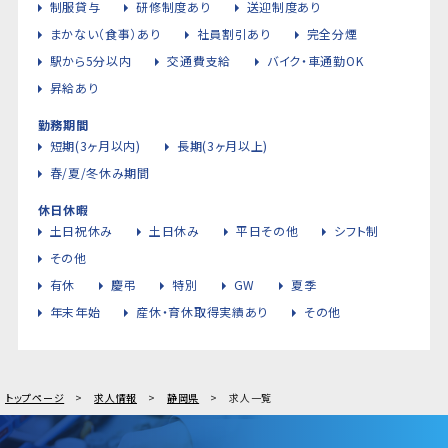
制服貸与
研修制度あり
送迎制度あり
まかない（食事）あり
社員割引あり
完全分煙
駅から5分以内
交通費支給
バイク・車通勤OK
昇給あり
勤務期間
短期(3ヶ月以内)
長期(3ヶ月以上)
春/夏/冬休み期間
休日休暇
土日祝休み
土日休み
平日その他
シフト制
その他
有休
慶弔
特別
GW
夏季
年末年始
産休・育休取得実績あり
その他
トップページ
求人情報
静岡県
求人一覧