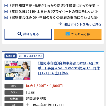
《専門知識不要・先輩がしっかり指導》手順書に沿って作業を進めるため、自動車業界が未経験の方も安心してスタートできます。
《年間休日121日・土日休み》プライベートの時間をしっかり確保できる環境です。
《家庭都合休みOK・平日のみOK》家庭の事情に合わせた働き方の相談が可能です。
注目ポイントをもっと見る
詳細を見る
かんたん応募
派遣社員
お仕事No649-5855
《裾野市御宿》自動車部品の評価・設計サ
ポート事務★Solid Works使用★年間休
日121日★土日休み
時給 1,600円～1,800円
給与
[日勤]
シフト
静岡県裾野市
勤務地
土日休み 年間休日121日
休日