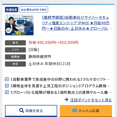
派遣社員
お仕事No649-5863
《裾野市御宿》自動車向けサイバーセキュ
リティ推進エンジニア（PMO）★月給40万
円〜★日勤のみ・土日休み★グローバル経
験可【20代〜50代活躍中！】
月給 400,000円～450,000円
給与
[日勤]
シフト
静岡県裾野市
勤務地
土日休み 年間休日121日
休日
《自動車業界で急成長中の分野に携われる》クルマのソフトウェア化が進む中、製品サイバーセキュリティは今最も注目される技術領域のひとつ。業界の最前線で、将来性の高い専門知識を身につけることができます。
《開発全体を見渡す上流工程のポジション》プログラム開発や設計ではなく、「プロジェクトが正しく進んでいるか」を確認・調整する推進役。PMOやプロジェクトリーダーを目指したい方に最適な環境です。
《グローバルな経験が積める》海外拠点との連携やルール展開など、国際的な業務に携われます。英語力は不問ですが、グローバルな視点を持った仕事を経験したい方にぴったりです。
注目ポイントをもっと見る
詳細を見る
かんたん応募