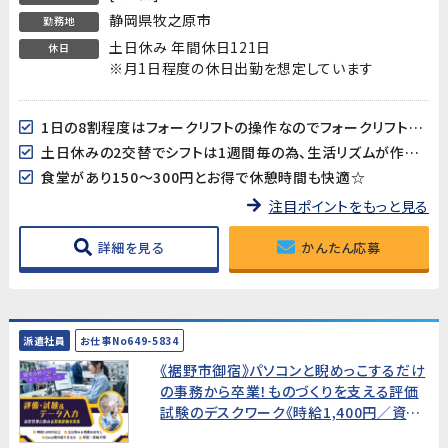
静岡県牧之原市
勤務地
土日休み 年間休日121日
休日
※月1日程度の休日出勤を想定しています
1日の8割程度はフォークリフトの操作なのでフォークリフト作業が好きな方にはおすすめ！
土日休みの2交替でシフトは1週間毎の為、生活リズムが作りやすい♪
食堂があり150～300円とお得で休憩時間も快適☆
注目ポイントをもっと見る
詳細を見る
かんたん応募
派遣社員
お仕事No649-5834
《裾野市御宿》パソコンと睨めっこするだけ
の事務から卒業！ものづくりを支える評価
試験のデスクワーク《時給1,400円／資格
不問／男女活躍中》品質管理に関わる業