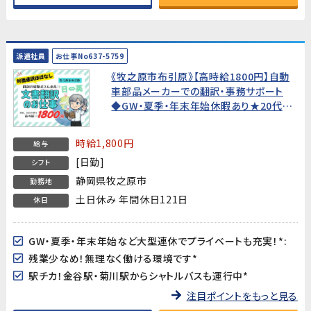
派遣社員
お仕事No637-5759
《牧之原市布引原》【高時給1800円】自動
車部品メーカーでの翻訳・事務サポート
◆GW・夏季・年末年始休暇あり★20代～
40代活躍中!
時給1,800円
給与
[日勤]
シフト
静岡県牧之原市
勤務地
土日休み 年間休日121日
休日
GW・夏季・年末年始など大型連休でプライベートも充実！*:
残業少なめ！無理なく働ける環境です*
駅チカ！金谷駅・菊川駅からシャトルバスも運行中*
注目ポイントをもっと見る