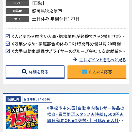
[日勤]
シフト
静岡県牧之原市
勤務地
土日休み 年間休日121日
休日
《人と関わる幅広い人事・総務業務が経験できる》採用サポート・人事書類管理・経費処理・会議運営など、人事・総務の仕事を幅広く経験できるポジションです。社会人としてのスキルを活かしながら、さらに成長できる環境です。
《残業少なめ・家庭都合の休みOK》時間外労働は月20時間程度と少なめ。主婦（夫）の方も歓迎で、家庭との両立がしやすい環境です。
《大手自動車部品サプライヤーのグループ会社で安定就業》国内外で活躍する大手自動車部品メーカーのグループ会社でのお仕事です。安定した環境で長期的に働けます。
注目ポイントをもっと見る
詳細を見る
かんたん応募
派遣社員
お仕事No54-5597
《浜松市中央区》自動車内装レザー製品の
検査・表面処理スタッフ★時給1,500円★
即日勤務OK★2交替・土日休み★入社祝
金総額15万円★寮費無料!【未経験歓迎・