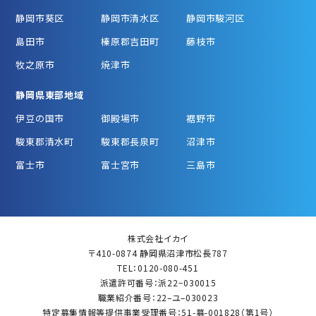
静岡市葵区
静岡市清水区
静岡市駿河区
島田市
榛原郡吉田町
藤枝市
牧之原市
焼津市
静岡県東部地域
伊豆の国市
御殿場市
裾野市
駿東郡清水町
駿東郡長泉町
沼津市
富士市
富士宮市
三島市
株式会社イカイ
〒410-0874 静岡県沼津市松長787
TEL：0120-080-451
派遣許可番号：派22−030015
職業紹介番号：22–ユ–030023
特定募集情報等提供事業受理番号：51-募-001828（第1号）