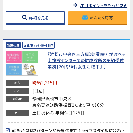
注目ポイントをもっと見る
詳細を見る
かんたん応募
派遣社員
お仕事No646-4487
《浜松市中央区三方原》始業時間が選べる
♪検診センターでの健康診断の予約受付
業務【20代30代女性活躍中♪】
時給1,315円
給与
[日勤]
シフト
静岡県浜松市中央区
勤務地
東名高速道路浜松西ＩＣより車で10分
土日祝休み 年間休日125日
休日
勤務時間は2パターンから選べます♪ライフスタイルに合わせてご相談ください！