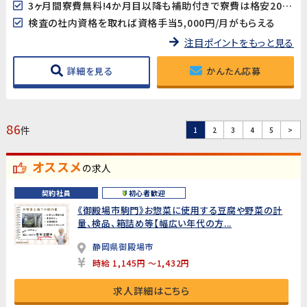
3ヶ月間寮費無料!4か月目以降も補助付きで寮費は格安20,000円♪
検査の社内資格を取れば資格手当5,000円/月がもらえる
注目ポイントをもっと見る
詳細を見る
かんたん応募
86
件
1
2
3
4
5
>
オススメ
の求人
契約社員
初心者歓迎
《御殿場市駒門》お惣菜に使用する豆腐や野菜の計
量、検品、箱詰め等【幅広い年代の方...
静岡県御殿場市
時給 1,145円 ～1,432円
求人詳細はこちら