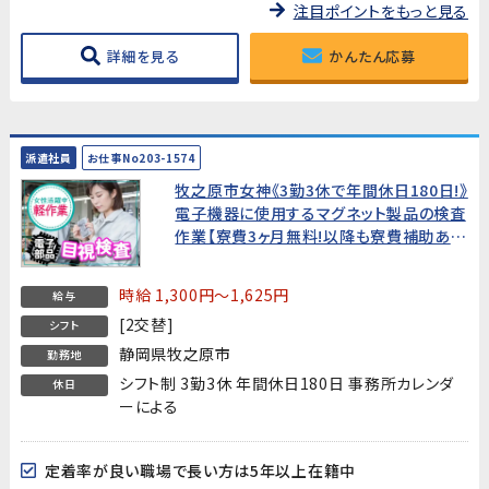
注目ポイントをもっと見る
詳細を見る
かんたん応募
派遣社員
お仕事No203-1574
牧之原市女神《3勤3休で年間休日180日!》
電子機器に使用するマグネット製品の検査
作業【寮費3ヶ月無料!以降も寮費補助あ
り】
時給 1,300円～1,625円
給与
[2交替]
シフト
静岡県牧之原市
勤務地
シフト制 3勤3休 年間休日180日 事務所カレンダ
休日
ーによる
定着率が良い職場で長い方は5年以上在籍中