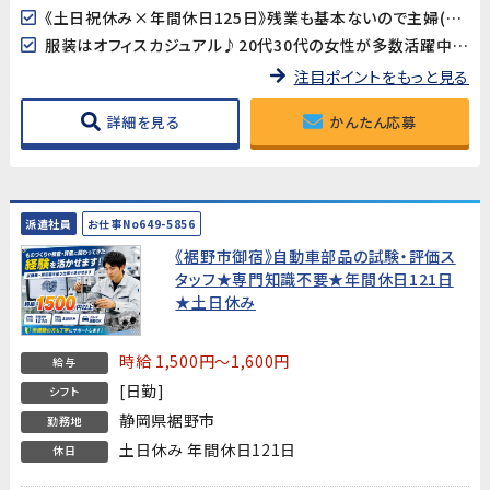
《土日祝休み×年間休日125日》残業も基本ないので主婦(夫)の方も働きやすい♪
服装はオフィスカジュアル♪20代30代の女性が多数活躍中です!
注目ポイントをもっと見る
詳細を見る
かんたん応募
派遣社員
お仕事No649-5856
《裾野市御宿》自動車部品の試験・評価ス
タッフ★専門知識不要★年間休日121日
★土日休み
時給 1,500円～1,600円
給与
[日勤]
シフト
静岡県裾野市
勤務地
土日休み 年間休日121日
休日