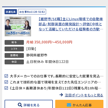
派遣社員
お仕事No1120-5182
【裾野市/SE職】主にLinux環境での自動車
部品・制御装置の開発設計～評価《中核と
なって活躍していただける経験者の方歓
迎!》
月給 350,000円～450,000円
給与
[日勤]
シフト
静岡県裾野市
勤務地
土日祝休み 年間休日122日
休日
大手メーカーでのお仕事です。長期的に安定した就業を見込んでいますので新しい挑戦やスキルアップも目指せます!
これまで技術的な面で現場を支えてきた先任エンジニアの後任として活躍していただける方を募集します!
《土日休×長期連休あり/年間休日122日》残業も月10h程度でワークライフバランスも取り易い♪
注目ポイントをもっと見る
詳細を見る
かんたん応募