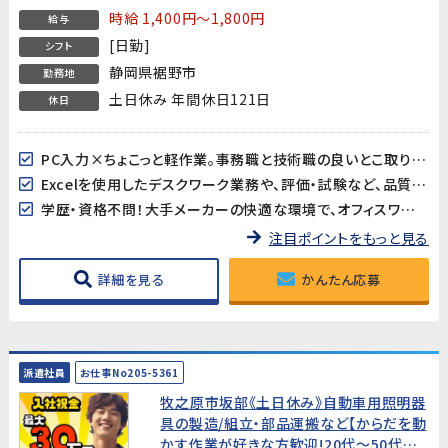
務経験者募集！
時給 1,400円～1,800円
給与
[日勤]
シフト
静岡県裾野市
勤務地
土日休み 年間休日121日
休日
PC入力×ちょこっと軽作業。事務職と技術職の良いとこ取りのベストバランス！
Excelを使用したデスクワーク業務や、評価・試験など、品質管理関連業務のご経験が活かせます
学歴・資格不問！大手メーカーの快適な環境で、オフィスワーク中心の簡易評価業務
注目ポイントをもっと見る
詳細を見る
かんたん応募
派遣社員
お仕事No205-5361
牧之原市坂部《土日休み》自動車用照明器
具の製造/組立・部品運搬など【からだを動
かす作業が好きな方歓迎!20代～50代男