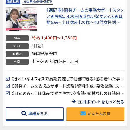
派遣社員
お仕事No649-5870
《裾野市》開発チームの事務サポートスタッ
フ★時給1,400円★きれいなオフィス★日
勤のみ・土日休み【20代〜40代女性活躍
中！】
時給 1,400円～1,750円
給与
[日勤]
シフト
静岡県裾野市
勤務地
土日休み 年間休日121日
休日
《きれいなオフィスで長期安定して勤務できる》落ち着いた事務所環境で、長期的に安心して働けます。腰を据えてじっくりキャリアを積みたい方におすすめです。
《開発チームを支えるサポート業務》資料作成・発注業務・スケジュール調整など、幅広い事務スキルを活かせるポジションです。開発の現場に近い場所で、ものづくりを支えるやりがいを感じられます。
《日勤のみ・土日休みで働きやすい》夜勤・交替なしの日勤固定。基本土日休みで、プライベートとのバランスが取りやすい環境です。
注目ポイントをもっと見る
詳細を見る
かんたん応募