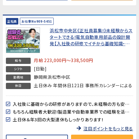
正社員
お仕事No909-5451
浜松市中央区《正社員募集!》未経験からス
タートできる!電気自動車用部品の設計開
発【入社後の研修でイチから基礎知識・技
術を学べます。モノづくりに関心がある、手
に職をつけたい方お待ちしています!もちろ
月給 223,000円～338,500円
給与
ん経験者大歓迎
[日勤]
シフト
静岡県浜松市中区
勤務地
土日休み 年間休日121日 事務所カレンダーによる
休日
入社後に基礎からの研修がありますので、未経験の方も安心してスタートできます♪
もちろん経験者大歓迎!製造業や自動車業界での経験を活かしたい方も是非!
土日休＆年3回の大型連休もしっかりあります!
注目ポイントをもっと見る