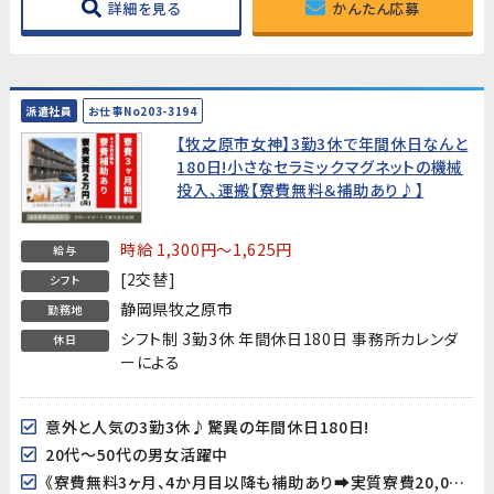
詳細を見る
かんたん応募
派遣社員
お仕事No203-3194
【牧之原市女神】3勤3休で年間休日なんと
180日!小さなセラミックマグネットの機械
投入、運搬【寮費無料＆補助あり♪】
時給 1,300円～1,625円
給与
[2交替]
シフト
静岡県牧之原市
勤務地
シフト制 3勤3休 年間休日180日 事務所カレンダ
休日
ーによる
意外と人気の3勤3休♪驚異の年間休日180日!
20代～50代の男女活躍中
《寮費無料3ヶ月、4か月目以降も補助あり➡実質寮費20,000円/月》