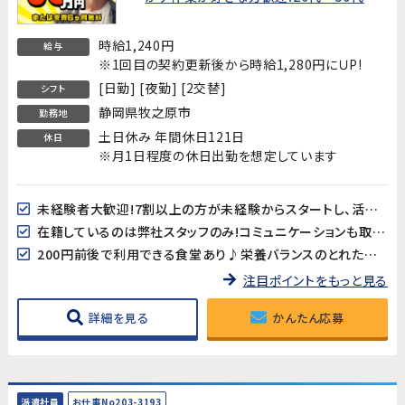
性活躍中!】★新生活を応援!入社特典あり
★
時給1,240円
給与
※1回目の契約更新後から時給1,280円にＵP!
[日勤] [夜勤] [2交替]
シフト
静岡県牧之原市
勤務地
土日休み 年間休日121日
休日
※月1日程度の休日出勤を想定しています
未経験者大歓迎!7割以上の方が未経験からスタートし、活躍されています!弊社管理者が常駐していますので、相談事などもし易い環境です
在籍しているのは弊社スタッフのみ!コミュニケーションも取り易く、初心者の方にもしっかりフォローが付きます!
200円前後で利用できる食堂あり♪栄養バランスのとれたメニューが揃っています!
注目ポイントをもっと見る
詳細を見る
かんたん応募
派遣社員
お仕事No203-3193