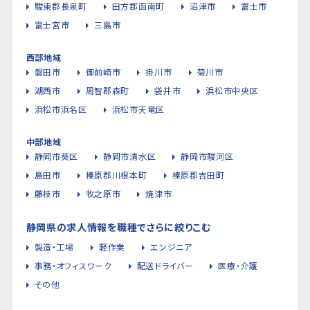
駿東郡長泉町
田方郡函南町
沼津市
富士市
富士宮市
三島市
西部地域
磐田市
御前崎市
掛川市
菊川市
湖西市
周智郡森町
袋井市
浜松市中央区
浜松市浜名区
浜松市天竜区
中部地域
静岡市葵区
静岡市清水区
静岡市駿河区
島田市
榛原郡川根本町
榛原郡吉田町
藤枝市
牧之原市
焼津市
静岡県の求人情報を職種でさらに絞りこむ
製造・工場
軽作業
エンジニア
事務・オフィスワーク
配送ドライバー
医療・介護
その他