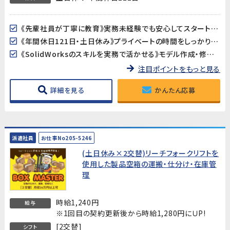
《先輩社員が丁寧に教育》実務未経験でも安心してスタートできます。評価試験の経験が浅い方も、手順書に沿って進めるので大丈夫です。
《年間休日121日・土日休み》プライベートの時間をしっかり確保できる環境です。
《SolidWorksのスキルを実務で活かせる》モデル作成・修正のスキルを、大手自動車部品メーカーの開発現場で活かせます。
注目ポイントをもっと見る
詳細を見る
かんたん応募
派遣社員
お仕事No205-5246
(土日休み×2交替)リーチフォークリフトを
使用した製品空箱の運搬・仕分け・在庫管
理
時給1,240円
給与
※1回目の契約更新後から時給1,280円にＵP!
[2交替]
シフト