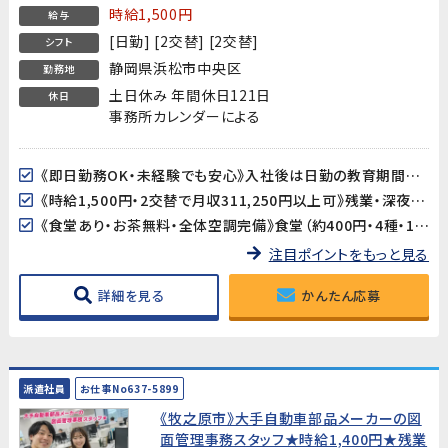
20代〜40代男性活躍中！】
時給1,500円
給与
[日勤] [2交替] [2交替]
シフト
静岡県浜松市中央区
勤務地
土日休み 年間休日121日
休日
事務所カレンダーによる
《即日勤務OK・未経験でも安心》入社後は日勤の教育期間からスタートするので、2交替勤務が初めての方でも安心してスタートできます。工場未経験の方も大歓迎です。
《時給1,500円・2交替で月収311,250円以上可》残業・深夜手当が加算され、月収311,250円以上を目指せます（所定21.25日・残業25h・深夜25hの場合）。
《食堂あり・お茶無料・全体空調完備》食堂（約400円・4種・11:30〜13:30）が利用できます。お茶も無料。空調完備の環境ですが、作業場によっては暑さを感じる場合があります。
注目ポイントをもっと見る
詳細を見る
かんたん応募
派遣社員
お仕事No637-5899
《牧之原市》大手自動車部品メーカーの図
面管理事務スタッフ★時給1,400円★残業