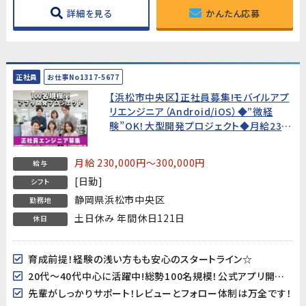
詳細を見る
かんたん応募
正社員
お仕事No1317-5677
【浜松市中央区】正社員募集!モバイルアプ
リエンジニア（Android/iOS）◆”微経
験”OK！大型開発プロジェクト◆月給23万
円～
月給 230,000円～300,000円
給与
[日勤]
シフト
静岡県浜松市中央区
勤務地
土日休み 年間休日121日
休日
育成前提！経験の浅い方もも安心のスタートライン☆
20代～40代中心に活躍中!総勢100名規模！公式アプリ開発のダイナミックな現場に飛び込もう♪
先輩がしっかりサポート！レビューとフォロー体制は万全です！