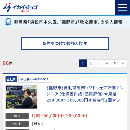
静岡県「浜松市中央区」「裾野市」「牧之原市」の求人情報
条件をつけて絞り込む ▼
86
件
1
2
3
4
5
>
正社員
お仕事No400-5911
《裾野市》自動車制御ソフトウェア評価エン
ジニア（仕様書作成・品質評価）★月給
250,000〜300,000円★賞与年2回★フレ
ックスタイム制・土日休み
月給 250,000円～300,000円
給与
[日勤]
シフト