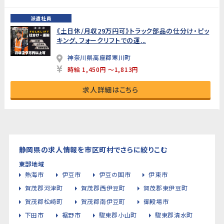
派遣社員
《土日休/月収29万円可》トラック部品の仕分け・ピッ
キング、フォークリフトでの運...
神奈川県高座郡寒川町
時給 1,450円 ～1,813円
求人詳細はこちら
静岡県の求人情報を市区町村でさらに絞りこむ
東部地域
熱海市
伊豆市
伊豆の国市
伊東市
賀茂郡河津町
賀茂郡西伊豆町
賀茂郡東伊豆町
賀茂郡松崎町
賀茂郡南伊豆町
御殿場市
下田市
裾野市
駿東郡小山町
駿東郡清水町