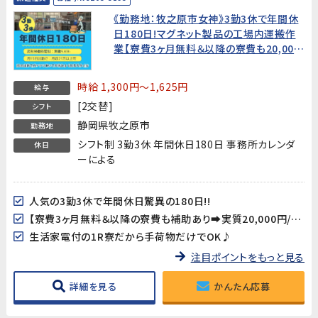
《勤務地：牧之原市女神》3勤3休で年間休
日180日!マグネット製品の工場内運搬作
業【寮費3ヶ月無料＆以降の寮費も20,000
円/月!】
時給 1,300円～1,625円
給与
[2交替]
シフト
静岡県牧之原市
勤務地
シフト制 3勤3休 年間休日180日 事務所カレンダ
休日
ーによる
人気の3勤3休で年間休日驚異の180日!!
【寮費3ヶ月無料＆以降の寮費も補助あり➡実質20,000円/月!】
生活家電付の1R寮だから手荷物だけでOK♪
注目ポイントをもっと見る
詳細を見る
かんたん応募