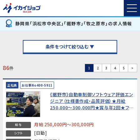
静岡県「浜松市中央区」「裾野市」「牧之原市」の求人情報
条件をつけて絞り込む ▼
86
件
1
2
3
4
5
>
正社員
お仕事No400-5911
《裾野市》自動車制御ソフトウェア評価エン
ジニア（仕様書作成・品質評価）★月給
250,000〜300,000円★賞与年2回★フレ
ックスタイム制・土日休み
月給 250,000円～300,000円
給与
[日勤]
シフト