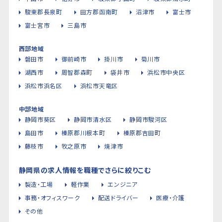
駿東郡長泉町
田方郡函南町
沼津市
富士市
富士宮市
三島市
西部地域
磐田市
御前崎市
掛川市
菊川市
湖西市
周智郡森町
袋井市
浜松市中央区
浜松市浜名区
浜松市天竜区
中部地域
静岡市葵区
静岡市清水区
静岡市駿河区
島田市
榛原郡川根本町
榛原郡吉田町
藤枝市
牧之原市
焼津市
静岡県の求人情報を職種でさらに絞りこむ
製造・工場
軽作業
エンジニア
事務・オフィスワーク
配送ドライバー
医療・介護
その他