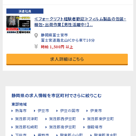
派遣社員
≪フォークリフト経験者歓迎≫フィルム製品の包装・
梱包・出荷作業【男性活躍中！】...
静岡県富士宮市
富士宮道路北山ICから車で10分
時給 1,500円 以上
求人詳細はこちら
静岡県の求人情報を市区町村でさらに絞りこむ
東部地域
熱海市
伊豆市
伊豆の国市
伊東市
賀茂郡河津町
賀茂郡西伊豆町
賀茂郡東伊豆町
賀茂郡松崎町
賀茂郡南伊豆町
御殿場市
下田市
裾野市
駿東郡小山町
駿東郡清水町