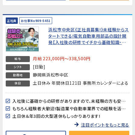
正社員
お仕事No909-5451
浜松市中央区《正社員募集!》未経験からス
タートできる!電気自動車用部品の設計開
発【入社後の研修でイチから基礎知識・技
術を学べます。モノづくりに関心がある、手
に職をつけたい方お待ちしています!もちろ
月給 223,000円～338,500円
給与
ん経験者大歓迎
[日勤]
シフト
静岡県浜松市中区
勤務地
土日休み 年間休日121日 事務所カレンダーによる
休日
入社後に基礎からの研修がありますので、未経験の方も安心してスタートできます♪
もちろん経験者大歓迎!製造業や自動車業界での経験を活かしたい方も是非!
土日休＆年3回の大型連休もしっかりあります!
注目ポイントをもっと見る