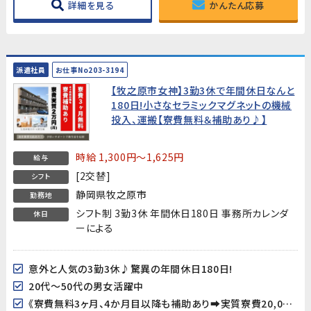
詳細を見る
かんたん応募
派遣社員
お仕事No203-3194
【牧之原市女神】3勤3休で年間休日なんと
180日!小さなセラミックマグネットの機械
投入、運搬【寮費無料＆補助あり♪】
時給 1,300円～1,625円
給与
[2交替]
シフト
静岡県牧之原市
勤務地
シフト制 3勤3休 年間休日180日 事務所カレンダ
休日
ーによる
意外と人気の3勤3休♪驚異の年間休日180日!
20代～50代の男女活躍中
《寮費無料3ヶ月、4か月目以降も補助あり➡実質寮費20,000円/月》