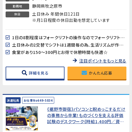
静岡県牧之原市
勤務地
土日休み 年間休日121日
休日
※月1日程度の休日出勤を想定しています
1日の8割程度はフォークリフトの操作なのでフォークリフト作業が好きな方にはおすすめ！
土日休みの2交替でシフトは1週間毎の為、生活リズムが作りやすい♪
食堂があり150～300円とお得で休憩時間も快適☆
注目ポイントをもっと見る
詳細を見る
かんたん応募
派遣社員
お仕事No649-5834
《裾野市御宿》パソコンと睨めっこするだけ
の事務から卒業！ものづくりを支える評価
試験のデスクワーク《時給1,400円／資格
不問／男女活躍中》品質管理に関わる業