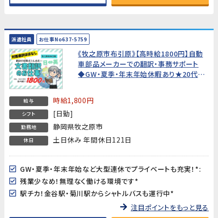
派遣社員
お仕事No637-5759
《牧之原市布引原》【高時給1800円】自動
車部品メーカーでの翻訳・事務サポート
◆GW・夏季・年末年始休暇あり★20代～
40代活躍中!
時給1,800円
給与
[日勤]
シフト
静岡県牧之原市
勤務地
土日休み 年間休日121日
休日
GW・夏季・年末年始など大型連休でプライベートも充実！*:
残業少なめ！無理なく働ける環境です*
駅チカ！金谷駅・菊川駅からシャトルバスも運行中*
注目ポイントをもっと見る