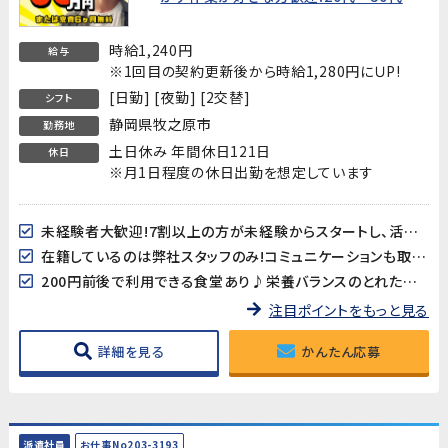
性活躍中!】★新生活を応援!入社特典あり
★
時給1,240円
給与
※1回目の契約更新後から時給1,280円にＵP!
[日勤] [夜勤] [2交替]
シフト
静岡県牧之原市
勤務地
土日休み 年間休日121日
休日
※月1日程度の休日出勤を想定しています
未経験者大歓迎!7割以上の方が未経験からスタートし、活躍されています!弊社管理者が常駐していますので、相談事などもし易い環境です
在籍しているのは弊社スタッフのみ!コミュニケーションも取り易く、初心者の方にもしっかりフォローが付きます!
200円前後で利用できる食堂あり♪栄養バランスのとれたメニューが揃っています!
注目ポイントをもっと見る
詳細を見る
かんたん応募
派遣社員
お仕事No203-3193