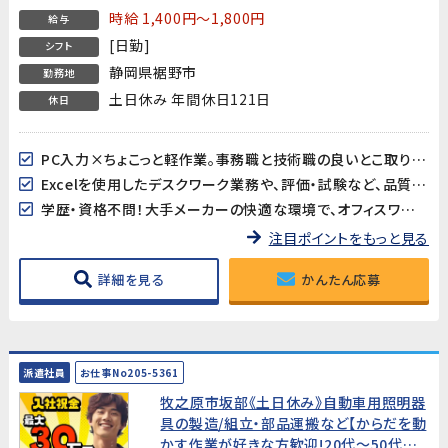
務経験者募集！
時給 1,400円～1,800円
給与
[日勤]
シフト
静岡県裾野市
勤務地
土日休み 年間休日121日
休日
PC入力×ちょこっと軽作業。事務職と技術職の良いとこ取りのベストバランス！
Excelを使用したデスクワーク業務や、評価・試験など、品質管理関連業務のご経験が活かせます
学歴・資格不問！大手メーカーの快適な環境で、オフィスワーク中心の簡易評価業務
注目ポイントをもっと見る
詳細を見る
かんたん応募
派遣社員
お仕事No205-5361
牧之原市坂部《土日休み》自動車用照明器
具の製造/組立・部品運搬など【からだを動
かす作業が好きな方歓迎!20代～50代男