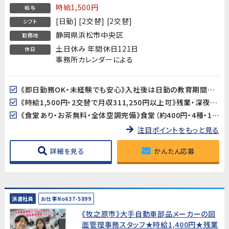
20代〜40代男性活躍中！】
時給1,500円
給与
[日勤] [2交替] [2交替]
シフト
静岡県浜松市中央区
勤務地
土日休み 年間休日121日
休日
事務所カレンダーによる
《即日勤務OK・未経験でも安心》入社後は日勤の教育期間からスタートするので、2交替勤務が初めての方でも安心してスタートできます。工場未経験の方も大歓迎です。
《時給1,500円・2交替で月収311,250円以上可》残業・深夜手当が加算され、月収311,250円以上を目指せます（所定21.25日・残業25h・深夜25hの場合）。
《食堂あり・お茶無料・全体空調完備》食堂（約400円・4種・11:30〜13:30）が利用できます。お茶も無料。空調完備の環境ですが、作業場によっては暑さを感じる場合があります。
注目ポイントをもっと見る
詳細を見る
かんたん応募
派遣社員
お仕事No637-5899
《牧之原市》大手自動車部品メーカーの図
面管理事務スタッフ★時給1,400円★残業