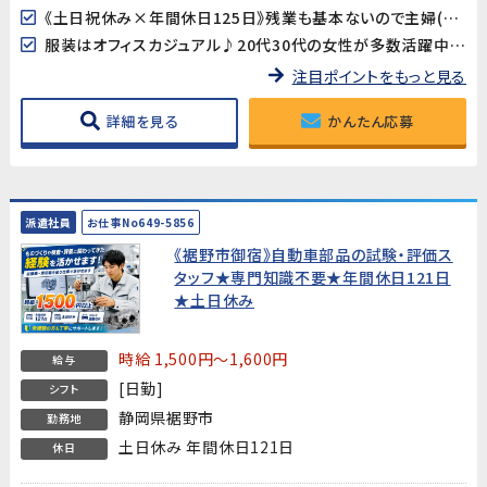
《土日祝休み×年間休日125日》残業も基本ないので主婦(夫)の方も働きやすい♪
服装はオフィスカジュアル♪20代30代の女性が多数活躍中です!
注目ポイントをもっと見る
詳細を見る
かんたん応募
派遣社員
お仕事No649-5856
《裾野市御宿》自動車部品の試験・評価ス
タッフ★専門知識不要★年間休日121日
★土日休み
時給 1,500円～1,600円
給与
[日勤]
シフト
静岡県裾野市
勤務地
土日休み 年間休日121日
休日