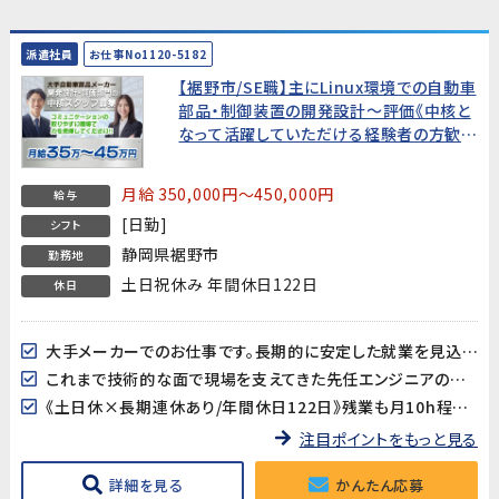
派遣社員
お仕事No1120-5182
【裾野市/SE職】主にLinux環境での自動車
部品・制御装置の開発設計～評価《中核と
なって活躍していただける経験者の方歓
迎!》
月給 350,000円～450,000円
給与
[日勤]
シフト
静岡県裾野市
勤務地
土日祝休み 年間休日122日
休日
大手メーカーでのお仕事です。長期的に安定した就業を見込んでいますので新しい挑戦やスキルアップも目指せます!
これまで技術的な面で現場を支えてきた先任エンジニアの後任として活躍していただける方を募集します!
《土日休×長期連休あり/年間休日122日》残業も月10h程度でワークライフバランスも取り易い♪
注目ポイントをもっと見る
詳細を見る
かんたん応募