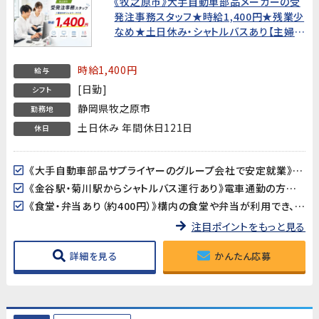
《牧之原市》大手自動車部品メーカーの受
発注事務スタッフ★時給1,400円★残業少
なめ★土日休み・シャトルバスあり【主婦歓
迎・20代〜40代男女活躍中！】
時給1,400円
給与
[日勤]
シフト
静岡県牧之原市
勤務地
土日休み 年間休日121日
休日
《大手自動車部品サプライヤーのグループ会社で安定就業》国内外で活躍する大手自動車部品メーカーのグループ会社でのお仕事です。長年の安定した経営基盤のもと、腰を据えて働ける環境です。
《金谷駅・菊川駅からシャトルバス運行あり》電車通勤の方にも便利なシャトルバスが運行しています。マイカー・バイク・自転車通勤も可能で、通勤手段が選べます。
《食堂・弁当あり（約400円）》構内の食堂や弁当が利用でき、昼食の準備が不要です。診療所も完備されており、福利厚生が充実しています。
注目ポイントをもっと見る
詳細を見る
かんたん応募