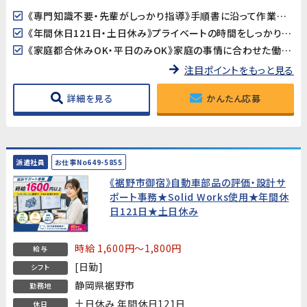
《専門知識不要・先輩がしっかり指導》手順書に沿って作業を進めるため、自動車業界が未経験の方も安心してスタートできます。
《年間休日121日・土日休み》プライベートの時間をしっかり確保できる環境です。
《家庭都合休みOK・平日のみOK》家庭の事情に合わせた働き方の相談が可能です。
注目ポイントをもっと見る
詳細を見る
かんたん応募
派遣社員
お仕事No649-5855
《裾野市御宿》自動車部品の評価・設計サ
ポート事務★Solid Works使用★年間休
日121日★土日休み
時給 1,600円～1,800円
給与
[日勤]
シフト
静岡県裾野市
勤務地
土日休み 年間休日121日
休日