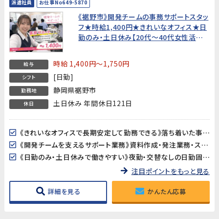
派遣社員
お仕事No649-5870
《裾野市》開発チームの事務サポートスタッ
フ★時給1,400円★きれいなオフィス★日
勤のみ・土日休み【20代〜40代女性活躍
中！】
時給 1,400円～1,750円
給与
[日勤]
シフト
静岡県裾野市
勤務地
土日休み 年間休日121日
休日
《きれいなオフィスで長期安定して勤務できる》落ち着いた事務所環境で、長期的に安心して働けます。腰を据えてじっくりキャリアを積みたい方におすすめです。
《開発チームを支えるサポート業務》資料作成・発注業務・スケジュール調整など、幅広い事務スキルを活かせるポジションです。開発の現場に近い場所で、ものづくりを支えるやりがいを感じられます。
《日勤のみ・土日休みで働きやすい》夜勤・交替なしの日勤固定。基本土日休みで、プライベートとのバランスが取りやすい環境です。
注目ポイントをもっと見る
詳細を見る
かんたん応募