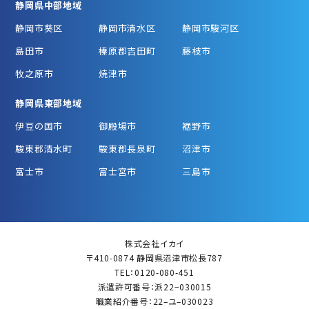
静岡県中部地域
静岡市葵区
静岡市清水区
静岡市駿河区
島田市
榛原郡吉田町
藤枝市
牧之原市
焼津市
静岡県東部地域
伊豆の国市
御殿場市
裾野市
駿東郡清水町
駿東郡長泉町
沼津市
富士市
富士宮市
三島市
株式会社イカイ
〒410-0874 静岡県沼津市松長787
TEL：0120-080-451
派遣許可番号：派22−030015
職業紹介番号：22–ユ–030023