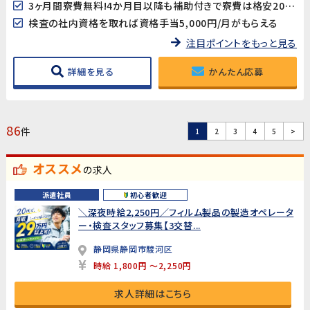
3ヶ月間寮費無料!4か月目以降も補助付きで寮費は格安20,000円♪
検査の社内資格を取れば資格手当5,000円/月がもらえる
注目ポイントをもっと見る
詳細を見る
かんたん応募
86
件
1
2
3
4
5
>
オススメ
の求人
派遣社員
初心者歓迎
＼深夜時給2,250円／フィルム製品の製造オペレータ
ー・検査スタッフ募集【3交替...
静岡県静岡市駿河区
時給 1,800円 ～2,250円
求人詳細はこちら