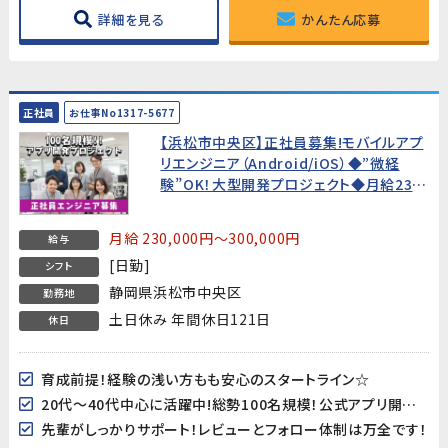
詳細を見る
かんたん応募
正社員
お仕事No1317-5677
【浜松市中央区】正社員募集!モバイルアプ
リエンジニア（Android/iOS）◆”微経
験”OK！大型開発プロジェクト◆月給23万
円～
月給 230,000円～300,000円
給与
[日勤]
シフト
静岡県浜松市中央区
勤務地
土日休み 年間休日121日
休日
育成前提！経験の浅い方もも安心のスタートライン☆
20代～40代中心に活躍中!総勢100名規模！公式アプリ開発のダイナミックな現場に飛び込もう♪
先輩がしっかりサポート！レビューとフォロー体制は万全です！