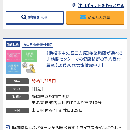
注目ポイントをもっと見る
詳細を見る
かんたん応募
派遣社員
お仕事No646-4487
《浜松市中央区三方原》始業時間が選べる
♪検診センターでの健康診断の予約受付
業務【20代30代女性活躍中♪】
時給1,315円
給与
[日勤]
シフト
静岡県浜松市中央区
勤務地
東名高速道路浜松西ＩＣより車で10分
土日祝休み 年間休日125日
休日
勤務時間は2パターンから選べます♪ライフスタイルに合わせてご相談ください！