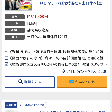
ほぼなし・ほぼ定時退社★土日休み【主婦
歓迎・20代〜40代男女活躍中！】
時給1,400円
給与
[日勤]
シフト
静岡県牧之原市
勤務地
土日休み 年間休日121日
休日
《残業ほぼなし・ほぼ毎日定時退社》時間外労働の発生がほとんどない職場です。GW・夏季・年末年始の大型連休もしっかりあり、プライベートや家庭との両立を重視したい方に最適です。
《図面や設計の専門知識は一切不要》「図面管理」と聞くと難しそうに感じるかもしれませんが、専門知識や経験は不要です。Excelの基本操作とメール対応ができれば、未経験からスタートできます。
《技術部門を支えるやりがいのある仕事》設計・技術スタッフのサポート役として、図面の管理や資料作成を担当。ものづくりの現場を縁の下で支える充実感が得られるポジションです。
注目ポイントをもっと見る
詳細を見る
かんたん応募
派遣社員
お仕事No637-5898