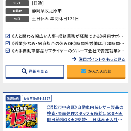
[日勤]
シフト
静岡県牧之原市
勤務地
土日休み 年間休日121日
休日
《人と関わる幅広い人事・総務業務が経験できる》採用サポート・人事書類管理・経費処理・会議運営など、人事・総務の仕事を幅広く経験できるポジションです。社会人としてのスキルを活かしながら、さらに成長できる環境です。
《残業少なめ・家庭都合の休みOK》時間外労働は月20時間程度と少なめ。主婦（夫）の方も歓迎で、家庭との両立がしやすい環境です。
《大手自動車部品サプライヤーのグループ会社で安定就業》国内外で活躍する大手自動車部品メーカーのグループ会社でのお仕事です。安定した環境で長期的に働けます。
注目ポイントをもっと見る
詳細を見る
かんたん応募
派遣社員
お仕事No54-5597
《浜松市中央区》自動車内装レザー製品の
検査・表面処理スタッフ★時給1,500円★
即日勤務OK★2交替・土日休み★入社祝
金総額15万円★寮費無料!【未経験歓迎・