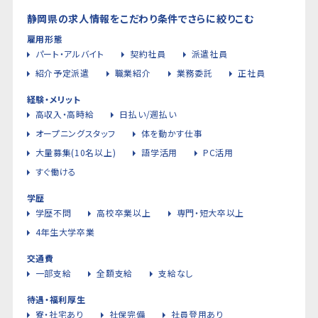
静岡県の求人情報をこだわり条件でさらに絞りこむ
雇用形態
パート・アルバイト
契約社員
派遣社員
紹介予定派遣
職業紹介
業務委託
正社員
経験・メリット
高収入・高時給
日払い/週払い
オープニングスタッフ
体を動かす仕事
大量募集(10名以上)
語学活用
PC活用
すぐ働ける
学歴
学歴不問
高校卒業以上
専門・短大卒以上
4年生大学卒業
交通費
一部支給
全額支給
支給なし
待遇・福利厚生
寮・社宅あり
社保完備
社員登用あり