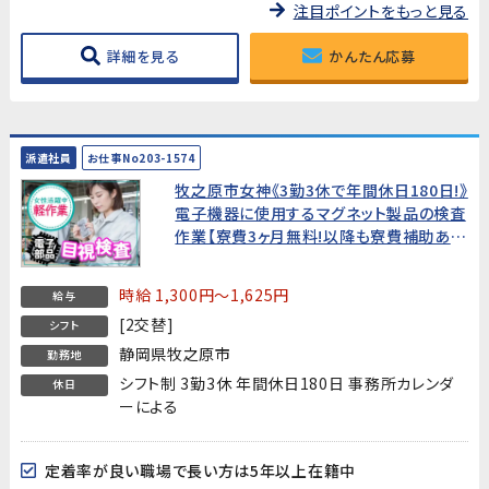
注目ポイントをもっと見る
詳細を見る
かんたん応募
派遣社員
お仕事No203-1574
牧之原市女神《3勤3休で年間休日180日!》
電子機器に使用するマグネット製品の検査
作業【寮費3ヶ月無料!以降も寮費補助あ
り】
時給 1,300円～1,625円
給与
[2交替]
シフト
静岡県牧之原市
勤務地
シフト制 3勤3休 年間休日180日 事務所カレンダ
休日
ーによる
定着率が良い職場で長い方は5年以上在籍中