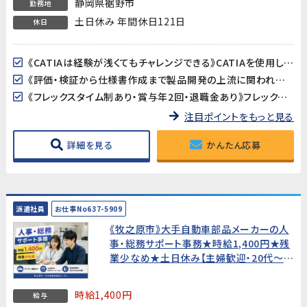
静岡県裾野市
勤務地
土日休み 年間休日121日
休日
《CATIAは経験が浅くてもチャレンジできる》CATIAを使用した3Dモデルの確認や仕様書への画像貼り付けなど、高度な設計作業ではありません。基本操作は入社後に丁寧に教えてもらえるので、経験が浅い方でも安心です。
《評価・検証から仕様書作成まで製品開発の上流に関われる》ワイパー・パワーウィンドウ・サンルーフなど身近な自動車部品の評価・検証がメイン業務。品質保証や開発エンジニア、PLへのキャリアアップも目指せるポジションです。
《フレックスタイム制あり・賞与年2回・退職金あり》フレックスタイム制で柔軟な働き方が可能。賞与年2回・昇給・退職金と待遇も充実。正社員として安定したキャリアを築けます。
注目ポイントをもっと見る
詳細を見る
かんたん応募
派遣社員
お仕事No637-5909
《牧之原市》大手自動車部品メーカーの人
事・総務サポート事務★時給1,400円★残
業少なめ★土日休み【主婦歓迎・20代〜
30代男女活躍中！】
時給1,400円
給与