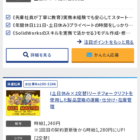
《先輩社員が丁寧に教育》実務未経験でも安心してスタートできます。評価試験の経験が浅い方も、手順書に沿って進めるので大丈夫です。
《年間休日121日・土日休み》プライベートの時間をしっかり確保できる環境です。
《SolidWorksのスキルを実務で活かせる》モデル作成・修正のスキルを、大手自動車部品メーカーの開発現場で活かせます。
注目ポイントをもっと見る
詳細を見る
かんたん応募
派遣社員
お仕事No205-5246
(土日休み×2交替)リーチフォークリフトを
使用した製品空箱の運搬・仕分け・在庫管
理
時給1,240円
給与
※1回目の契約更新後から時給1,280円にＵP!
[2交替]
シフト