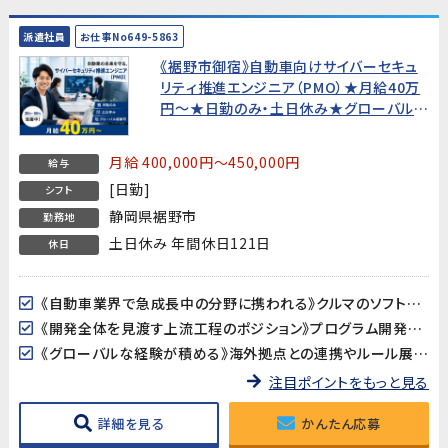
派遣社員
お仕事No649-5863
《裾野市御宿》自動車向けサイバーセキュ
リティ推進エンジニア（PMO）★月給40万
円〜★日勤のみ・土日休み★グローバル経
験可【20代〜50代活躍中！】
月給 400,000円～450,000円
給与
[日勤]
シフト
静岡県裾野市
勤務地
土日休み 年間休日121日
休日
《自動車業界で急成長中の分野に携われる》クルマのソフトウェア化が進む中、製品サイバーセキュリティは今最も注目される技術領域のひとつ。業界の最前線で、将来性の高い専門知識を身につけることができます。
《開発全体を見渡す上流工程のポジション》プログラム開発や設計ではなく、「プロジェクトが正しく進んでいるか」を確認・調整する推進役。PMOやプロジェクトリーダーを目指したい方に最適な環境です。
《グローバルな経験が積める》海外拠点との連携やルール展開など、国際的な業務に携われます。英語力は不問ですが、グローバルな視点を持った仕事を経験したい方にぴったりです。
注目ポイントをもっと見る
詳細を見る
かんたん応募