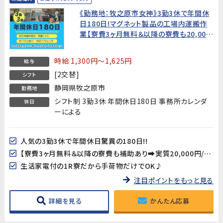
《勤務地：牧之原市女神》3勤3休で年間休
日180日!マグネット製品の工場内運搬作
業【寮費3ヶ月無料＆以降の寮費も20,000
円/月!】
時給 1,300円～1,625円
給与
[2交替]
シフト
静岡県牧之原市
勤務地
シフト制 3勤3休 年間休日180日 事務所カレンダ
休日
ーによる
人気の3勤3休で年間休日驚異の180日!!
【寮費3ヶ月無料＆以降の寮費も補助あり➡実質20,000円/月!】
生活家電付の1R寮だから手荷物だけでOK♪
注目ポイントをもっと見る
詳細を見る
かんたん応募