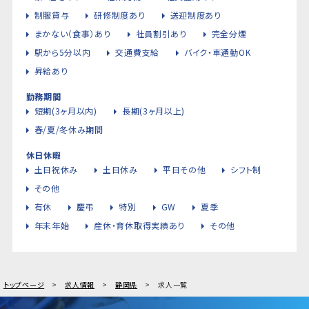
制服貸与
研修制度あり
送迎制度あり
まかない（食事）あり
社員割引あり
完全分煙
駅から5分以内
交通費支給
バイク・車通勤OK
昇給あり
勤務期間
短期(3ヶ月以内)
長期(3ヶ月以上)
春/夏/冬休み期間
休日休暇
土日祝休み
土日休み
平日その他
シフト制
その他
有休
慶弔
特別
GW
夏季
年末年始
産休・育休取得実績あり
その他
トップページ
求人情報
静岡県
求人一覧