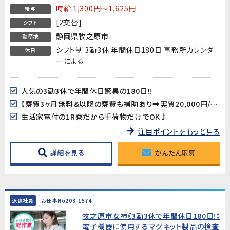
時給 1,300円～1,625円
給与
[2交替]
シフト
静岡県牧之原市
勤務地
シフト制 3勤3休 年間休日180日 事務所カレンダ
休日
ーによる
人気の3勤3休で年間休日驚異の180日!!
【寮費3ヶ月無料＆以降の寮費も補助あり➡実質20,000円/月!】
生活家電付の1R寮だから手荷物だけでOK♪
注目ポイントをもっと見る
詳細を見る
かんたん応募
派遣社員
お仕事No203-1574
牧之原市女神《3勤3休で年間休日180日!》
電子機器に使用するマグネット製品の検査