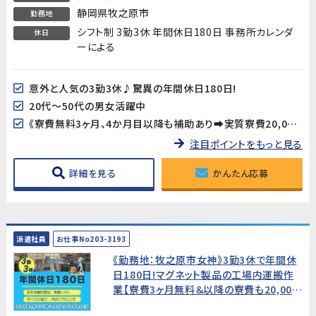
静岡県牧之原市
勤務地
シフト制 3勤3休 年間休日180日 事務所カレンダ
休日
ーによる
意外と人気の3勤3休♪驚異の年間休日180日!
20代～50代の男女活躍中
《寮費無料3ヶ月、4か月目以降も補助あり➡実質寮費20,000円/月》
注目ポイントをもっと見る
詳細を見る
かんたん応募
派遣社員
お仕事No203-3193
《勤務地：牧之原市女神》3勤3休で年間休
日180日!マグネット製品の工場内運搬作
業【寮費3ヶ月無料＆以降の寮費も20,000
円/月!】