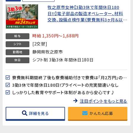
牧之原市女神【3勤3休で年間休日180
日!!】電子部品の製造オペレーター、材料
交換、設備点検作業《寮費無料3ヶ月＆以降
も寮費20,000円/月》
時給 1,350円～1,688円
給与
[2交替]
シフト
静岡県牧之原市
勤務地
シフト制 3勤3休 年間休日180日
休日
寮費無料期間終了後も寮費補助付きで寮費は「月2万円」の格安♪
3勤3休で年間休日180日!プライベートの充実間違いなし
しっかりした教育やサポート体制があるから安心です♪
注目ポイントをもっと見る
詳細を見る
かんたん応募