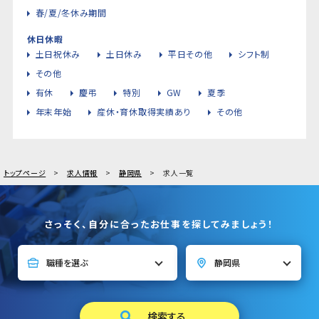
春/夏/冬休み期間
休日休暇
土日祝休み
土日休み
平日その他
シフト制
その他
有休
慶弔
特別
GW
夏季
年末年始
産休・育休取得実績あり
その他
トップページ
求人情報
静岡県
求人一覧
さっそく、自分に合ったお仕事を探してみましょう！