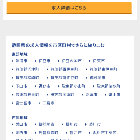
求人詳細はこちら
静岡県の求人情報を市区町村でさらに絞りこむ
東部地域
熱海市
伊豆市
伊豆の国市
伊東市
賀茂郡河津町
賀茂郡西伊豆町
賀茂郡東伊豆町
賀茂郡松崎町
賀茂郡南伊豆町
御殿場市
下田市
裾野市
駿東郡小山町
駿東郡清水町
駿東郡長泉町
田方郡函南町
沼津市
富士市
富士宮市
三島市
西部地域
磐田市
御前崎市
掛川市
菊川市
湖西市
周智郡森町
袋井市
浜松市中央区