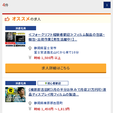
4
件
1
オススメ
の求人
派遣社員
≪フォークリフト経験者歓迎≫フィルム製品の包装・
梱包・出荷作業【男性活躍中！】...
静岡県富士宮市
富士宮道路北山ICから車で10分
時給 1,500円 以上
求人詳細はこちら
派遣社員
初心者歓迎
《榛原郡吉田町》月の半分お休みで月収27万円可!液
晶ディスプレイ用フィルムの製造...
静岡県榛原郡吉田町
時給 1,450円 ～1,813円