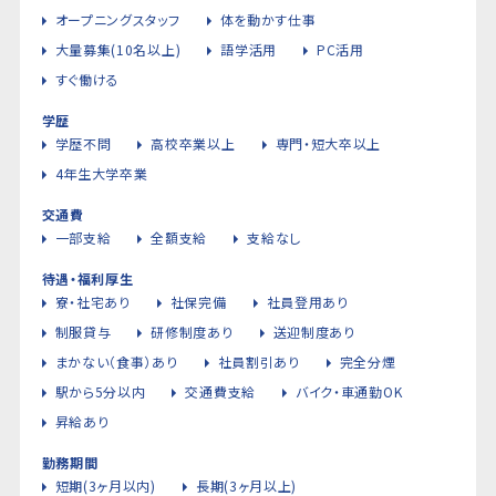
オープニングスタッフ
体を動かす仕事
大量募集(10名以上)
語学活用
PC活用
すぐ働ける
学歴
学歴不問
高校卒業以上
専門・短大卒以上
4年生大学卒業
交通費
一部支給
全額支給
支給なし
待遇・福利厚生
寮・社宅あり
社保完備
社員登用あり
制服貸与
研修制度あり
送迎制度あり
まかない（食事）あり
社員割引あり
完全分煙
駅から5分以内
交通費支給
バイク・車通勤OK
昇給あり
勤務期間
短期(3ヶ月以内)
長期(3ヶ月以上)