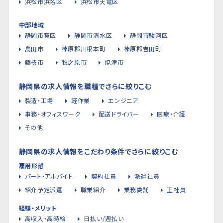
浜松市浜名区
浜松市天竜区
中部地域
静岡市葵区
静岡市清水区
静岡市駿河区
島田市
榛原郡川根本町
榛原郡吉田町
藤枝市
牧之原市
焼津市
静岡県の求人情報を職種でさらに絞りこむ
製造・工場
軽作業
エンジニア
事務・オフィスワーク
配送ドライバー
医療・介護
その他
静岡県の求人情報をこだわり条件でさらに絞りこむ
雇用形態
パート・アルバイト
契約社員
派遣社員
紹介予定派遣
職業紹介
業務委託
正社員
経験・メリット
高収入・高時給
日払い/週払い