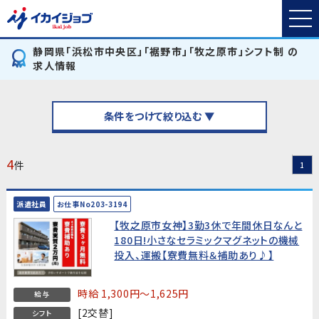
静岡県「浜松市中央区」「裾野市」「牧之原市」シフト制 の
求人情報
条件をつけて絞り込む ▼
4
件
1
派遣社員
お仕事No203-3194
【牧之原市女神】3勤3休で年間休日なんと
180日!小さなセラミックマグネットの機械
投入、運搬【寮費無料＆補助あり♪】
時給 1,300円～1,625円
給与
[2交替]
シフト