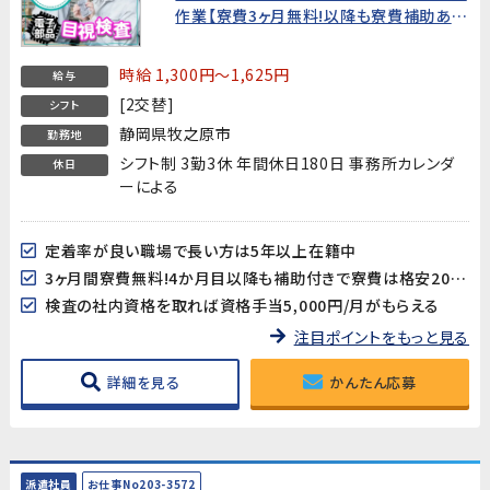
作業【寮費3ヶ月無料!以降も寮費補助あ
り】
時給 1,300円～1,625円
給与
[2交替]
シフト
静岡県牧之原市
勤務地
シフト制 3勤3休 年間休日180日 事務所カレンダ
休日
ーによる
定着率が良い職場で長い方は5年以上在籍中
3ヶ月間寮費無料!4か月目以降も補助付きで寮費は格安20,000円♪
検査の社内資格を取れば資格手当5,000円/月がもらえる
注目ポイントをもっと見る
詳細を見る
かんたん応募
派遣社員
お仕事No203-3572