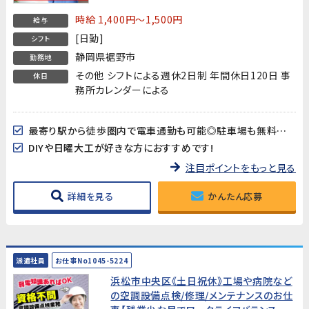
時給 1,400円～1,500円
給与
[日勤]
シフト
静岡県裾野市
勤務地
その他 シフトによる週休2日制 年間休日120日 事
休日
務所カレンダーによる
最寄り駅から徒歩圏内で電車通勤も可能◎駐車場も無料なのでマイカー通勤にも便利☆
DIYや日曜大工が好きな方におすすめです!
注目ポイントをもっと見る
詳細を見る
かんたん応募
派遣社員
お仕事No1045-5224
浜松市中央区《土日祝休》工場や病院など
の空調設備点検/修理/メンテナンスのお仕