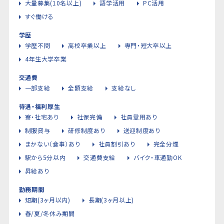
大量募集(10名以上)
語学活用
PC活用
すぐ働ける
学歴
学歴不問
高校卒業以上
専門・短大卒以上
4年生大学卒業
交通費
一部支給
全額支給
支給なし
待遇・福利厚生
寮・社宅あり
社保完備
社員登用あり
制服貸与
研修制度あり
送迎制度あり
まかない（食事）あり
社員割引あり
完全分煙
駅から5分以内
交通費支給
バイク・車通勤OK
昇給あり
勤務期間
短期(3ヶ月以内)
長期(3ヶ月以上)
春/夏/冬休み期間