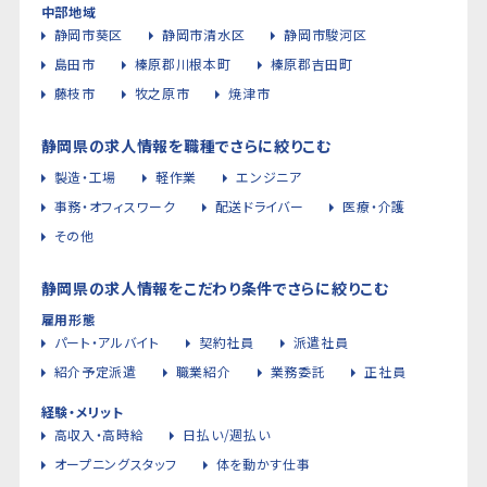
中部地域
静岡市葵区
静岡市清水区
静岡市駿河区
島田市
榛原郡川根本町
榛原郡吉田町
藤枝市
牧之原市
焼津市
静岡県の求人情報を職種でさらに絞りこむ
製造・工場
軽作業
エンジニア
事務・オフィスワーク
配送ドライバー
医療・介護
その他
静岡県の求人情報をこだわり条件でさらに絞りこむ
雇用形態
パート・アルバイト
契約社員
派遣社員
紹介予定派遣
職業紹介
業務委託
正社員
経験・メリット
高収入・高時給
日払い/週払い
オープニングスタッフ
体を動かす仕事