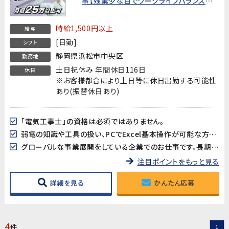
事【残業少な目でワークライフバランスも
取り易い♪】※業務の中で車の運転もあり
ます
時給1,500円以上
給与
[日勤]
シフト
静岡県浜松市中央区
勤務地
土日祝休み 年間休日116日
休日
※お客様都合により土日等に休日出勤する可能性
あり(振替休日あり)
「電気工事士」の資格は必須ではありません。
弱電の知識や工具の扱い、PCでExcel基本操作が可能な方歓迎!
グローバルな事業展開をしている企業でのお仕事です。長期的に安定した就業が見込めます。
注目ポイントをもっと見る
詳細を見る
かんたん応募
4
件
1