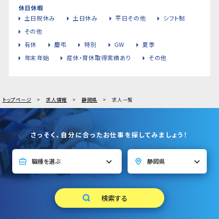
休日休暇
土日祝休み
土日休み
平日その他
シフト制
その他
有休
慶弔
特別
GW
夏季
年末年始
産休・育休取得実績あり
その他
トップページ
求人情報
静岡県
求人一覧
さっそく、自分に合ったお仕事を探してみましょう！