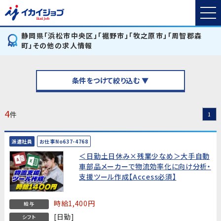
静岡県「浜松市中央区」「裾野市」「牧之原市」「周智郡森
町」その他の求人情報
条件をつけて絞り込む ▼
4
件
1
派遣社員
お仕事No637-4768
＜日勤土日休み×残業少なめ＞大手自動
車部品メーカーで物流効率化に向け分析・
支援ツール作成【Access必須】
時給1,400円
給与
[日勤]
シフト