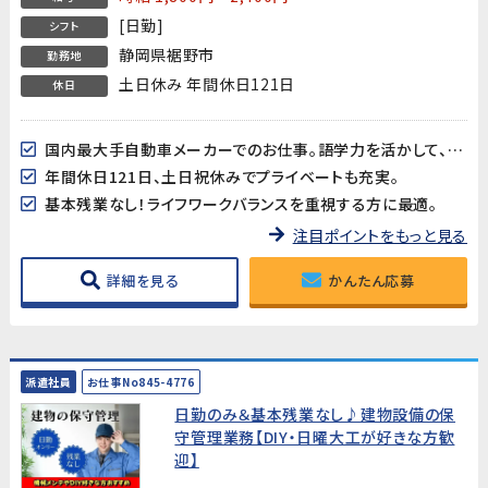
[日勤]
シフト
静岡県裾野市
勤務地
土日休み 年間休日121日
休日
国内最大手自動車メーカーでのお仕事。語学力を活かして、最先端の自動車開発に貢献!
年間休日121日、土日祝休みでプライベートも充実。
基本残業なし！ライフワークバランスを重視する方に最適。
注目ポイントをもっと見る
詳細を見る
かんたん応募
派遣社員
お仕事No845-4776
日勤のみ＆基本残業なし♪建物設備の保
守管理業務【DIY・日曜大工が好きな方歓
迎】