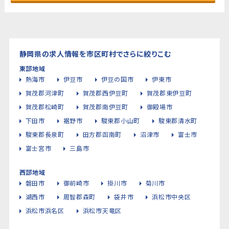
静岡県の求人情報を市区町村でさらに絞りこむ
東部地域
熱海市
伊豆市
伊豆の国市
伊東市
賀茂郡河津町
賀茂郡西伊豆町
賀茂郡東伊豆町
賀茂郡松崎町
賀茂郡南伊豆町
御殿場市
下田市
裾野市
駿東郡小山町
駿東郡清水町
駿東郡長泉町
田方郡函南町
沼津市
富士市
富士宮市
三島市
西部地域
磐田市
御前崎市
掛川市
菊川市
湖西市
周智郡森町
袋井市
浜松市中央区
浜松市浜名区
浜松市天竜区