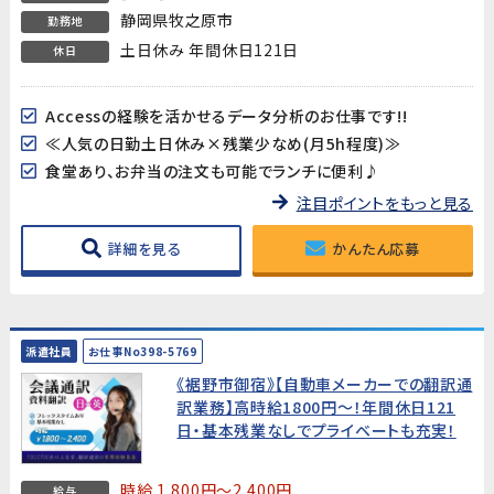
静岡県牧之原市
勤務地
土日休み 年間休日121日
休日
Accessの経験を活かせるデータ分析のお仕事です!!
≪人気の日勤土日休み×残業少なめ(月5h程度)≫
食堂あり、お弁当の注文も可能でランチに便利♪
注目ポイントをもっと見る
詳細を見る
かんたん応募
派遣社員
お仕事No398-5769
《裾野市御宿》【自動車メーカーでの翻訳通
訳業務】高時給1800円～！年間休日121
日・基本残業なしでプライベートも充実！
時給 1,800円～2,400円
給与