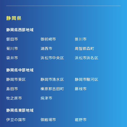
静岡県
静岡県西部地域
磐田市
御前崎市
掛川市
菊川市
湖西市
周智郡森町
袋井市
浜松市中央区
浜松市浜名区
静岡県中部地域
静岡市葵区
静岡市清水区
静岡市駿河区
島田市
榛原郡吉田町
藤枝市
牧之原市
焼津市
静岡県東部地域
伊豆の国市
御殿場市
裾野市