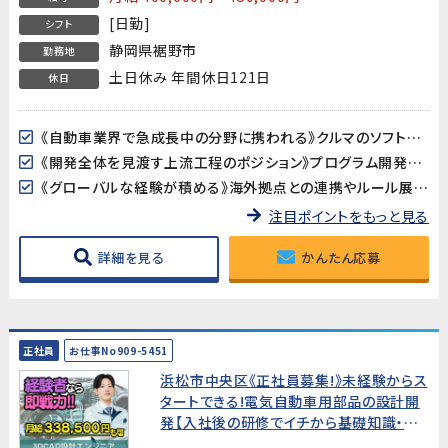
[日勤]
シフト
静岡県裾野市
勤務地
土日休み 年間休日121日
休日
《自動車業界で急成長中の分野に携われる》クルマのソフトウェア化が進む中、製品サイバーセキュリティは今最も注目される技術領域のひとつ。業界の最前線で、将来性の高い専門知識を身につけることができます。
《開発全体を見渡す上流工程のポジション》プログラム開発や設計ではなく、「プロジェクトが正しく進んでいるか」を確認・調整する推進役。PMOやプロジェクトリーダーを目指したい方に最適な環境です。
《グローバルな経験が積める》海外拠点との連携やルール展開など、国際的な業務に携われます。英語力は不問ですが、グローバルな視点を持った仕事を経験したい方にぴったりです。
注目ポイントをもっと見る
詳細を見る
かんたん応募
正社員
お仕事No909-5451
浜松市中央区《正社員募集!》未経験からス
タートできる!電気自動車用部品の設計開
発【入社後の研修でイチから基礎知識・技
術を学べます。モノづくりに関心がある、手