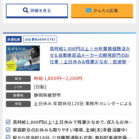
詳細を見る
かんたん応募
派遣社員
お仕事No649-5747
高時給1,800円以上☆分析業務経験活か
せる自動車部品メーカーの開発部門のお
仕事｜土日休み＆残業少なめ｜岩波駅か
ら徒歩10分
時給 1,800円～2,200円
給与
[日勤]
シフト
静岡県裾野市
勤務地
土日休み 年間休日120日 事務所カレンダーによる
休日
高時給1,800円以上！土日休みで残業少なめで、収入もお休みもしっかり確保できます
家庭都合のお休みも取りやすい環境、主婦(夫)多数活躍中！
駅から徒歩約10分。公共機関通勤も可能。無料駐車場完備でマイカー通勤者にも嬉しい！