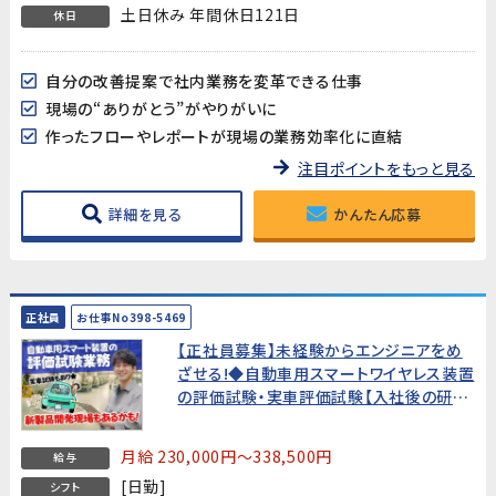
土日休み 年間休日121日
休日
自分の改善提案で社内業務を変革できる仕事
現場の“ありがとう”がやりがいに
作ったフローやレポートが現場の業務効率化に直結
注目ポイントをもっと見る
詳細を見る
かんたん応募
正社員
お仕事No398-5469
【正社員募集】未経験からエンジニアをめ
ざせる!◆自動車用スマートワイヤレス装置
の評価試験・実車評価試験【入社後の研修
で基礎から学べます】
月給 230,000円～338,500円
給与
[日勤]
シフト