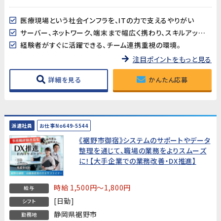
医療現場という社会インフラを、ITの力で支えるやりがい
サーバー、ネットワーク、端末まで幅広く携わり、スキルアップできる環境
経験者がすぐに活躍できる、チーム連携重視の環境。
注目ポイントをもっと見る
詳細を見る
かんたん応募
派遣社員
お仕事No649-5544
《裾野市御宿》システムのサポートやデータ
整理を通じて、職場の業務をよりスムーズ
に！【大手企業での業務改善・DX推進】
時給 1,500円～1,800円
給与
[日勤]
シフト
静岡県裾野市
勤務地