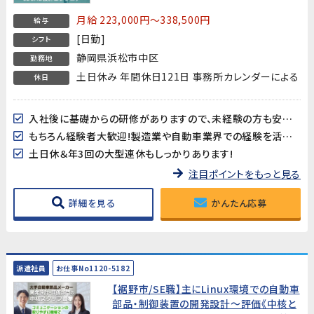
に職をつけたい方お待ちしています!もちろ
月給 223,000円～338,500円
給与
ん経験者大歓迎
[日勤]
シフト
静岡県浜松市中区
勤務地
土日休み 年間休日121日 事務所カレンダーによる
休日
入社後に基礎からの研修がありますので、未経験の方も安心してスタートできます♪
もちろん経験者大歓迎!製造業や自動車業界での経験を活かしたい方も是非!
土日休＆年3回の大型連休もしっかりあります!
注目ポイントをもっと見る
詳細を見る
かんたん応募
派遣社員
お仕事No1120-5182
【裾野市/SE職】主にLinux環境での自動車
部品・制御装置の開発設計～評価《中核と