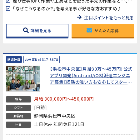
座り仕事のPC作業や工具などを使った手先の作業など…、色々あって楽しい！
「なぜこうなるのか？」を考える事が好きな方おすすめ♪
注目ポイントをもっと見る
詳細を見る
かんたん応募
派遣社員
お仕事No1317-5678
【浜松市中央区】月給30万～45万円！公式
アプリ開発(Android/iOS)派遣エンジニ
ア募集【経験の浅い方も安心してスタート
できる環境です!】
月給 300,000円～450,000円
給与
[日勤]
シフト
静岡県浜松市中央区
勤務地
土日休み 年間休日121日
休日