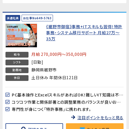
派遣社員
お仕事No649-5763
《裾野市御宿》事務+ITスキルも習得！特許
事務・システム移行サポート 月給27万～
35万
月給 270,000円～350,000円
給与
[日勤]
シフト
静岡県裾野市
勤務地
土日休み 年間休日121日
休日
PC基本操作とExcelスキルがあればOK！難しいIT知識は不要です。
コツコツ作業と関係部署との調整業務のバランスが良いお仕事です。
専門性が身につく「特許事務」に携われます。
注目ポイントをもっと見る