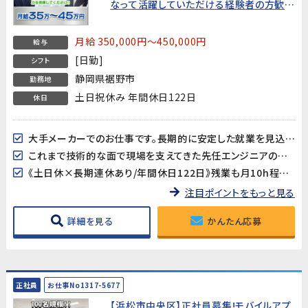
なって活躍していただける経験者の方歓
迎!》
月給 350,000円～450,000円
給与
[日勤]
シフト
静岡県裾野市
勤務地
土日祝休み 年間休日122日
休日
大手メーカーでのお仕事です。長期的に安定した就業を見込んでいますので新しい挑戦やスキルアップも目指せます!
これまで技術的な面で現場を支えてきた先任エンジニアの後任として活躍していただける方を募集します!
《土日休×長期連休あり/年間休日122日》残業も月10h程度でワークライフバランスも取り易い♪
注目ポイントをもっと見る
詳細を見る
かんたん応募
正社員
お仕事No1317-5677
【浜松市中央区】正社員募集!モバイルアプ