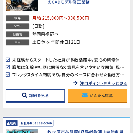
のCADモデル修正業務
月給 215,000円～338,500円
給与
[日勤]
シフト
静岡県裾野市
勤務地
土日休み 年間休日121日
休日
未経験からスタートした社員が多数活躍中。安心の研修体制と手厚いフォローで、ゼロからでも着実にスキルが身につきます。
職場は年齢や社歴に関係なく意見を言いやすい雰囲気。風通しがよく、フラットな関係で働けるのが魅力です。
フレックスタイム制度あり。自分のペースに合わせた働き方ができ、仕事とプライベートの両立がしやすい環境です。
注目ポイントをもっと見る
詳細を見る
かんたん応募
正社員
お仕事No1369-5346
牧之原市布引原《経験者歓迎!》自動車用