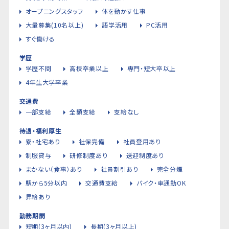
オープニングスタッフ
体を動かす仕事
大量募集(10名以上)
語学活用
PC活用
すぐ働ける
学歴
学歴不問
高校卒業以上
専門・短大卒以上
4年生大学卒業
交通費
一部支給
全額支給
支給なし
待遇・福利厚生
寮・社宅あり
社保完備
社員登用あり
制服貸与
研修制度あり
送迎制度あり
まかない（食事）あり
社員割引あり
完全分煙
駅から5分以内
交通費支給
バイク・車通勤OK
昇給あり
勤務期間
短期(3ヶ月以内)
長期(3ヶ月以上)