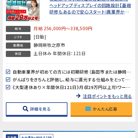
ヘッドアップディスプレイの回路設計【基礎
研修もあるので安心スタート!異業界から
の転職大歓迎!】
月給 256,000円～338,500円
給与
[日勤]
シフト
静岡県牧之原市
勤務地
土日休み 年間休日：121日
休日
自動車業界が初めての方には初期研修（島田市または静岡市）もありますのでご安心ください!研修中寮費無料♪
がんばりをきちんと評価し、給与に還元する仕組みをとっています!
《大型連休あり×年間休日121日》月収29万円以上可!ワークライフバランスも取りやすい♪
注目ポイントをもっと見る
詳細を見る
かんたん応募
正社員
お仕事No909-5289