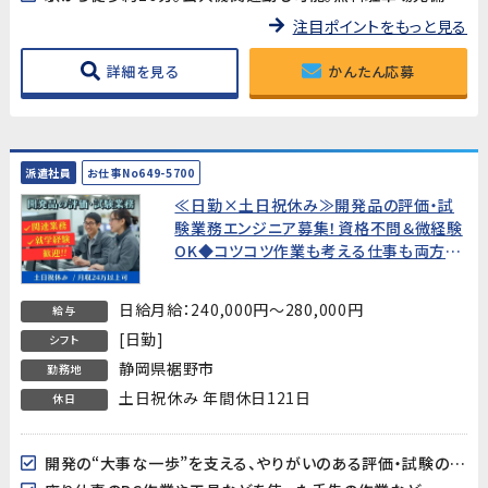
注目ポイントをもっと見る
詳細を見る
かんたん応募
派遣社員
お仕事No649-5700
≪日勤×土日祝休み≫開発品の評価・試
験業務エンジニア募集！資格不問＆微経験
OK◆コツコツ作業も考える仕事も両方あ
って面白い！開発を支えるやりがいのある
お仕事【裾野市御宿】
日給月給：240,000円～280,000円
給与
[日勤]
シフト
静岡県裾野市
勤務地
土日祝休み 年間休日121日
休日
開発の“大事な一歩”を支える、やりがいのある評価・試験のお仕事