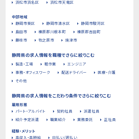
浜松市浜名区
浜松市天竜区
中部地域
静岡市葵区
静岡市清水区
静岡市駿河区
島田市
榛原郡川根本町
榛原郡吉田町
藤枝市
牧之原市
焼津市
静岡県の求人情報を職種でさらに絞りこむ
製造・工場
軽作業
エンジニア
事務・オフィスワーク
配送ドライバー
医療・介護
その他
静岡県の求人情報をこだわり条件でさらに絞りこむ
雇用形態
パート・アルバイト
契約社員
派遣社員
紹介予定派遣
職業紹介
業務委託
正社員
経験・メリット
高収入・高時給
日払い/週払い