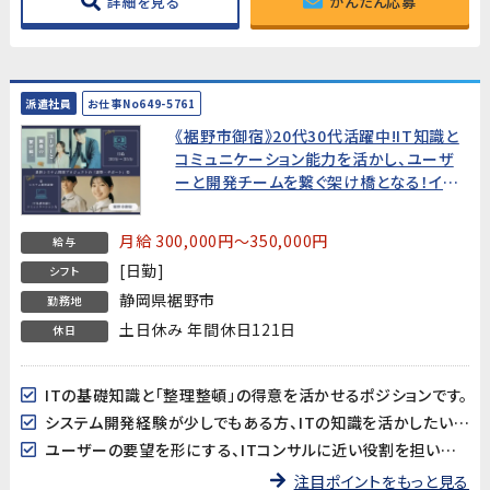
詳細を見る
かんたん応募
派遣社員
お仕事No649-5761
《裾野市御宿》20代30代活躍中!IT知識と
コミュニケーション能力を活かし、ユーザ
ーと開発チームを繋ぐ架け橋となる！イン
フラ・ヘルプデスク経験者歓迎／月給30万
円～
月給 300,000円～350,000円
給与
[日勤]
シフト
静岡県裾野市
勤務地
土日休み 年間休日121日
休日
ITの基礎知識と「整理整頓」の得意を活かせるポジションです。
システム開発経験が少しでもある方、ITの知識を活かしたい方に最適。
ユーザーの要望を形にする、ITコンサルに近い役割を担います。
注目ポイントをもっと見る