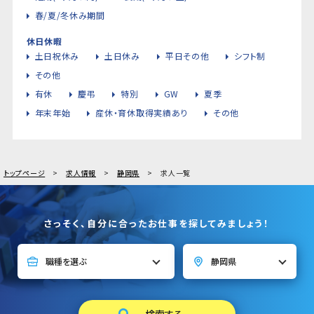
春/夏/冬休み期間
休日休暇
土日祝休み
土日休み
平日その他
シフト制
その他
有休
慶弔
特別
GW
夏季
年末年始
産休・育休取得実績あり
その他
トップページ
求人情報
静岡県
求人一覧
さっそく、自分に合ったお仕事を探してみましょう！