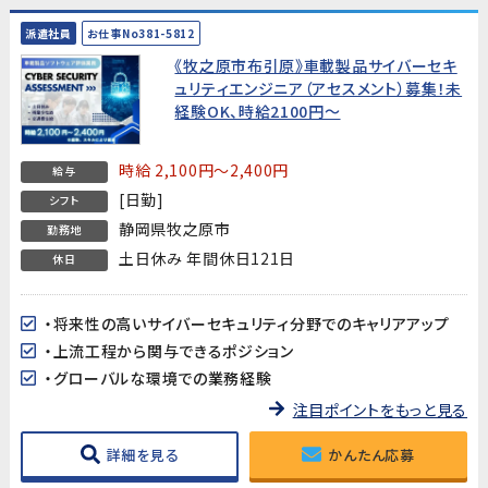
派遣社員
お仕事No381-5812
《牧之原市布引原》車載製品サイバーセキ
ュリティエンジニア（アセスメント）募集！未
経験OK、時給2100円～
時給 2,100円～2,400円
給与
[日勤]
シフト
静岡県牧之原市
勤務地
土日休み 年間休日121日
休日
・将来性の高いサイバーセキュリティ分野でのキャリアアップ
・上流工程から関与できるポジション
・グローバルな環境での業務経験
注目ポイントをもっと見る
詳細を見る
かんたん応募