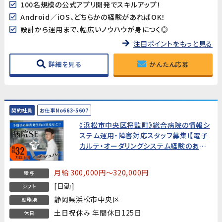
100名規模の公式アプリ開発でスキルアップ！
Android／iOS、どちらかの経験があればOK！
設計から運用まで、幅広いノウハウが身につく◎
注目ポイントをもっと見る
詳細を見る
かんたん応募
契約社員
お仕事No663-5607
《浜松市中央区将監町》総合病院の情報シ
ステム運用・障害対応スタッフ募集!【電子
カルテ・オーダリングシステム経験のある
方歓迎】
月給 300,000円～320,000円
給与
[日勤]
シフト
静岡県浜松市中央区
勤務地
土日祝休み 年間休日125日
休日