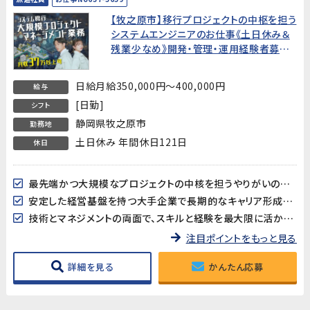
【牧之原市】移行プロジェクトの中枢を担う
システムエンジニアのお仕事《土日休み＆
残業少なめ》開発・管理・運用経験者募集
★大手企業でキャリアアップ目指せるお仕
事
日給月給350,000円～400,000円
給与
[日勤]
シフト
静岡県牧之原市
勤務地
土日休み 年間休日121日
休日
最先端かつ大規模なプロジェクトの中核を担うやりがいのあるポジション！
安定した経営基盤を持つ大手企業で長期的なキャリア形成が可能！
技術とマネジメントの両面で、スキルと経験を最大限に活かせます！
注目ポイントをもっと見る
詳細を見る
かんたん応募