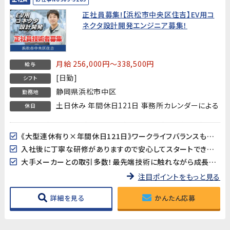
正社員募集!【浜松市中央区住吉】EV用コ
ネクタ設計開発エンジニア募集！
月給 256,000円～338,500円
給与
[日勤]
シフト
静岡県浜松市中区
勤務地
土日休み 年間休日121日 事務所カレンダーによる
休日
《大型連休有り×年間休日121日》ワークライフバランスもバッチリ!
入社後に丁寧な研修がありますので安心してスタートできます♪
大手メーカーとの取引多数！最先端技術に触れながら成長できます！
注目ポイントをもっと見る
詳細を見る
かんたん応募