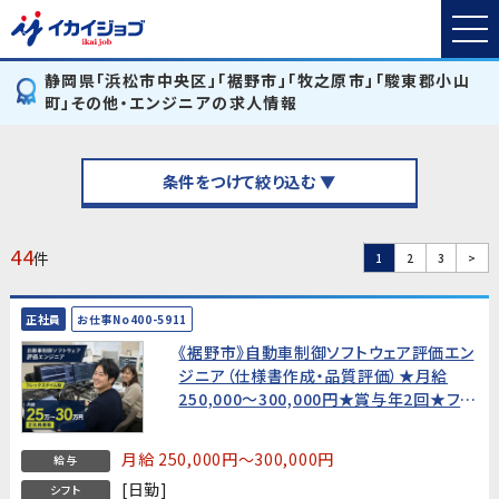
静岡県「浜松市中央区」「裾野市」「牧之原市」「駿東郡小山
町」その他・エンジニアの求人情報
条件をつけて絞り込む ▼
44
件
1
2
3
>
正社員
お仕事No400-5911
《裾野市》自動車制御ソフトウェア評価エン
ジニア（仕様書作成・品質評価）★月給
250,000〜300,000円★賞与年2回★フレ
ックスタイム制・土日休み
月給 250,000円～300,000円
給与
[日勤]
シフト