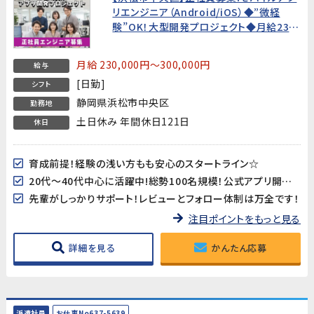
リエンジニア（Android/iOS）◆”微経
験”OK！大型開発プロジェクト◆月給23万
円～
月給 230,000円～300,000円
給与
[日勤]
シフト
静岡県浜松市中央区
勤務地
土日休み 年間休日121日
休日
育成前提！経験の浅い方もも安心のスタートライン☆
20代～40代中心に活躍中!総勢100名規模！公式アプリ開発のダイナミックな現場に飛び込もう♪
先輩がしっかりサポート！レビューとフォロー体制は万全です！
注目ポイントをもっと見る
詳細を見る
かんたん応募
派遣社員
お仕事No637-5639