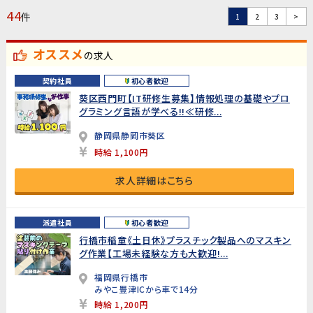
44
件
1
2
3
>
オススメ
の求人
契約社員
初心者歓迎
葵区西門町【IT研修生募集】情報処理の基礎やプロ
グラミング言語が学べる!!≪研修...
静岡県静岡市葵区
時給 1,100円
求人詳細はこちら
派遣社員
初心者歓迎
行橋市稲童《土日休》プラスチック製品へのマスキン
グ作業【工場未経験な方も大歓迎!...
福岡県行橋市
みやこ豊津ICから車で14分
時給 1,200円