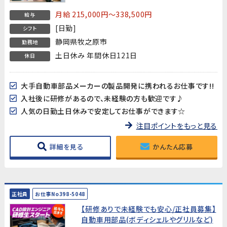
月給 215,000円～338,500円
給与
[日勤]
シフト
静岡県牧之原市
勤務地
土日休み 年間休日121日
休日
大手自動車部品メーカーの製品開発に携われるお仕事です!!
入社後に研修があるので、未経験の方も歓迎です♪
人気の日勤土日休みで安定してお仕事ができます☆
注目ポイントをもっと見る
詳細を見る
かんたん応募
正社員
お仕事No398-5048
【研修ありで未経験でも安心/正社員募集】
自動車用部品(ボディシェルやグリルなど)