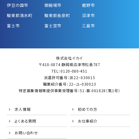
伊豆の国市
御殿場市
裾野市
駿東郡清水町
駿東郡長泉町
沼津市
富士市
富士宮市
三島市
株式会社イカイ
〒410-0874 静岡県沼津市松長787
TEL：0120-080-451
派遣許可番号：派22−030015
職業紹介番号：22–ユ–030023
特定募集情報等提供事業受理番号：51-募-001828（第1号）
求人情報
初めての方
よくある質問
お仕事紹介
お問い合わせ