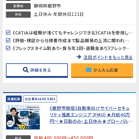
静岡県裾野市
勤務地
土日休み 年間休日121日
休日
《CATIAは経験が浅くてもチャレンジできる》CATIAを使用した3Dモデルの確認や仕様書への画像貼り付けなど、高度な設計作業ではありません。基本操作は入社後に丁寧に教えてもらえるので、経験が浅い方でも安心です。
《評価・検証から仕様書作成まで製品開発の上流に関われる》ワイパー・パワーウィンドウ・サンルーフなど身近な自動車部品の評価・検証がメイン業務。品質保証や開発エンジニア、PLへのキャリアアップも目指せるポジションです。
《フレックスタイム制あり・賞与年2回・退職金あり》フレックスタイム制で柔軟な働き方が可能。賞与年2回・昇給・退職金と待遇も充実。正社員として安定したキャリアを築けます。
注目ポイントをもっと見る
詳細を見る
かんたん応募
派遣社員
お仕事No649-5863
《裾野市御宿》自動車向けサイバーセキュ
リティ推進エンジニア（PMO）★月給40万
円〜★日勤のみ・土日休み★グローバル経
験可【20代〜50代活躍中！】
月給 400,000円～450,000円
給与