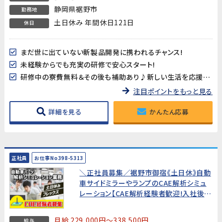
静岡県裾野市
勤務地
土日休み 年間休日121日
休日
まだ世に出ていない新製品開発に携われるチャンス!
未経験からでも充実の研修で安心スタート!
研修中の寮費無料＆その後も補助あり♪新しい生活を応援します!
注目ポイントをもっと見る
詳細を見る
かんたん応募
正社員
お仕事No398-5313
＼正社員募集／裾野市御宿《土日休》自動
車サイドミラーやランプのCAE解析シミュ
レーション【CAE解析経験者歓迎!入社後研
修あり】
月給 229,000円～338,500円
給与