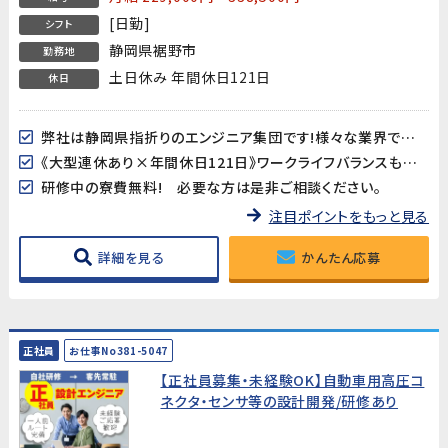
[日勤]
シフト
静岡県裾野市
勤務地
土日休み 年間休日121日
休日
弊社は静岡県指折りのエンジニア集団です!様々な業界で多くの仲間が活躍しています
《大型連休あり×年間休日121日》ワークライフバランスも取り易い♪
研修中の寮費無料! 必要な方は是非ご相談ください。
注目ポイントをもっと見る
詳細を見る
かんたん応募
正社員
お仕事No381-5047
【正社員募集・未経験OK】自動車用高圧コ
ネクタ・センサ等の設計開発/研修あり