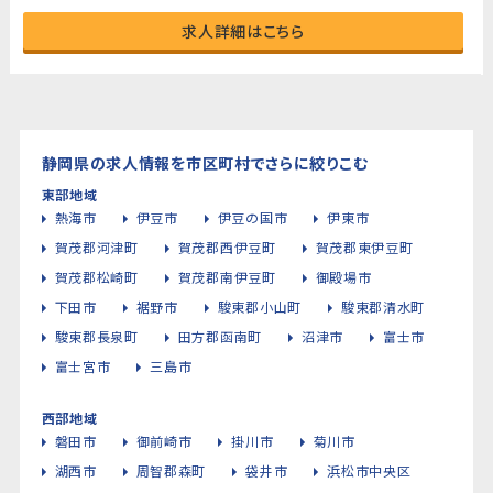
求人詳細はこちら
静岡県の求人情報を市区町村でさらに絞りこむ
東部地域
熱海市
伊豆市
伊豆の国市
伊東市
賀茂郡河津町
賀茂郡西伊豆町
賀茂郡東伊豆町
賀茂郡松崎町
賀茂郡南伊豆町
御殿場市
下田市
裾野市
駿東郡小山町
駿東郡清水町
駿東郡長泉町
田方郡函南町
沼津市
富士市
富士宮市
三島市
西部地域
磐田市
御前崎市
掛川市
菊川市
湖西市
周智郡森町
袋井市
浜松市中央区