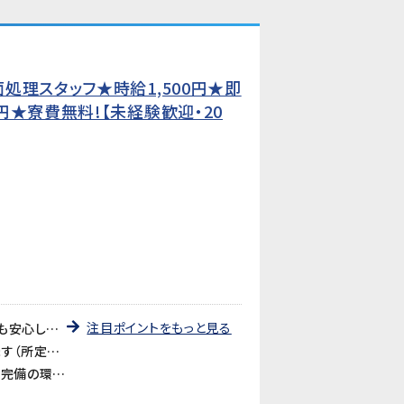
処理スタッフ★時給1,500円★即
★寮費無料!【未経験歓迎・20
注目ポイントをもっと見る
《即日勤務OK・未経験でも安心》入社後は日勤の教育期間からスタートするので、2交替勤務が初めての方でも安心してスタートできます。工場未経験の方も大歓迎です。
《時給1,500円・2交替で月収311,250円以上可》残業・深夜手当が加算され、月収311,250円以上を目指せます（所定21.25日・残業25h・深夜25hの場合）。
《食堂あり・お茶無料・全体空調完備》食堂（約400円・4種・11:30〜13:30）が利用できます。お茶も無料。空調完備の環境ですが、作業場によっては暑さを感じる場合があります。