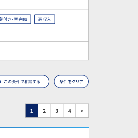
寮付き・寮完備
高収入
この条件で相談する
条件をクリア
1
2
3
4
>