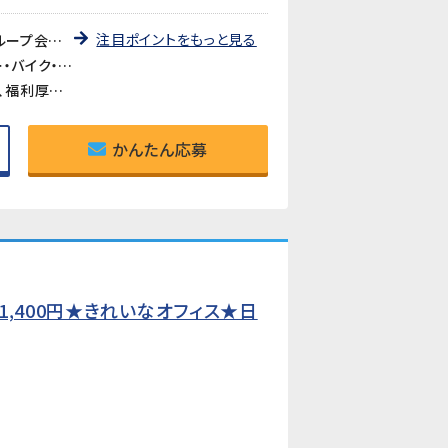
注目ポイントをもっと見る
《大手自動車部品サプライヤーのグループ会社で安定就業》国内外で活躍する大手自動車部品メーカーのグループ会社でのお仕事です。長年の安定した経営基盤のもと、腰を据えて働ける環境です。
《金谷駅・菊川駅からシャトルバス運行あり》電車通勤の方にも便利なシャトルバスが運行しています。マイカー・バイク・自転車通勤も可能で、通勤手段が選べます。
《食堂・弁当あり（約400円）》構内の食堂や弁当が利用でき、昼食の準備が不要です。診療所も完備されており、福利厚生が充実しています。
かんたん応募
,400円★きれいなオフィス★日