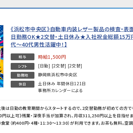
《浜松市中央区》自動車内装レザー製品の検査・表面
日勤務OK★2交替・土日休み★入社祝金総額15万円
代〜40代男性活躍中！】
時給1,500円
給与
[日勤] [2交替] [2交替]
シフト
静岡県浜松市中央区
勤務地
土日休み 年間休日121日
休日
事務所カレンダーによる