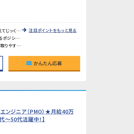
注目ポイントをもっと見る
《きれいなオフィスで長期安定して勤務できる》落ち着いた事務所環境で、長期的に安心して働けます。腰を据えてじっくりキャリアを積みたい方におすすめです。
《開発チームを支えるサポート業務》資料作成・発注業務・スケジュール調整など、幅広い事務スキルを活かせるポジションです。開発の現場に近い場所で、ものづくりを支えるやりがいを感じられます。
《日勤のみ・土日休みで働きやすい》夜勤・交替なしの日勤固定。基本土日休みで、プライベートとのバランスが取りやすい環境です。
かんたん応募
ンジニア（PMO）★月給40万
代〜50代活躍中！】