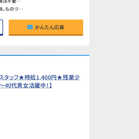
《図面や設計の専門知識は一切不要》「図面管理」と聞くと難しそうに感じるかもしれませんが、専門知識や経験は不要です。Excelの基本操作とメール対応ができれば、未経験からスタートできます。
《技術部門を支えるやりがいのある仕事》設計・技術スタッフのサポート役として、図面の管理や資料作成を担当。ものづくりの現場を縁の下で支える充実感が得られるポジションです。
かんたん応募
タッフ★時給1,400円★残業少
〜40代男女活躍中！】