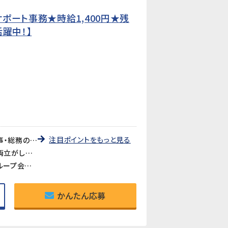
ポート事務★時給1,400円★残
躍中！】
注目ポイントをもっと見る
《人と関わる幅広い人事・総務業務が経験できる》採用サポート・人事書類管理・経費処理・会議運営など、人事・総務の仕事を幅広く経験できるポジションです。社会人としてのスキルを活かしながら、さらに成長できる環境です。
《残業少なめ・家庭都合の休みOK》時間外労働は月20時間程度と少なめ。主婦（夫）の方も歓迎で、家庭との両立がしやすい環境です。
《大手自動車部品サプライヤーのグループ会社で安定就業》国内外で活躍する大手自動車部品メーカーのグループ会社でのお仕事です。安定した環境で長期的に働けます。
かんたん応募