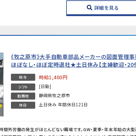
詳細を見る
《牧之原市》大手自動車部品メーカーの図面管理事務
ほぼなし・ほぼ定時退社★土日休み【主婦歓迎・20
時給1,400円
給与
[日勤]
シフト
静岡県牧之原市
勤務地
土日休み 年間休日121日
休日