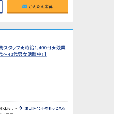
かんたん応募
スタッフ★時給1,400円★残業
代〜40代男女活躍中！】
注目ポイントをもっと見る
《残業ほぼなし・ほぼ毎日定時退社》時間外労働の発生がほとんどない職場です。GW・夏季・年末年始の大型連休もしっかりあり、プライベートや家庭との両立を重視したい方に最適です。