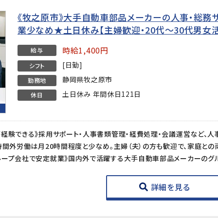
《牧之原市》大手自動車部品メーカーの人事・総務サ
業少なめ★土日休み【主婦歓迎・20代〜30代男女活
時給1,400円
給与
[日勤]
シフト
静岡県牧之原市
勤務地
土日休み 年間休日121日
休日
詳細を見る