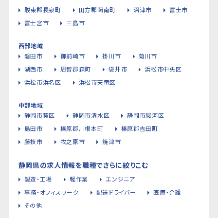
駿東郡長泉町
田方郡函南町
沼津市
富士市
富士宮市
三島市
西部地域
磐田市
御前崎市
掛川市
菊川市
湖西市
周智郡森町
袋井市
浜松市中央区
浜松市浜名区
浜松市天竜区
中部地域
静岡市葵区
静岡市清水区
静岡市駿河区
島田市
榛原郡川根本町
榛原郡吉田町
藤枝市
牧之原市
焼津市
静岡県の求人情報を職種でさらに絞りこむ
製造・工場
軽作業
エンジニア
事務・オフィスワーク
配送ドライバー
医療・介護
その他