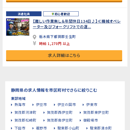
派遣社員
初心者歓迎
【難しい作業無し＆年間休日134日♪】≪機械オペレ
ーター及びフォークリフトでの運...
栃木県下都賀郡壬生町
時給 1,270円 以上
求人詳細はこちら
静岡県の求人情報を市区町村でさらに絞りこむ
東部地域
熱海市
伊豆市
伊豆の国市
伊東市
賀茂郡河津町
賀茂郡西伊豆町
賀茂郡東伊豆町
賀茂郡松崎町
賀茂郡南伊豆町
御殿場市
下田市
裾野市
駿東郡小山町
駿東郡清水町