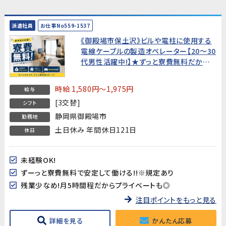
派遣社員
お仕事No559-1537
《御殿場市保土沢》ビルや電柱に使用する
電線ケーブルの製造オペレーター【20～30
代男性活躍中!】★ずっと寮費無料だから
家賃の心配なし♪★
時給 1,580円～1,975円
給与
[3交替]
シフト
静岡県御殿場市
勤務地
土日休み 年間休日121日
休日
未経験OK!
ずーっと寮費無料で安定して働ける!!※規定あり
残業少なめ!月5時間程だからプライベートも◎
注目ポイントをもっと見る
詳細を見る
かんたん応募