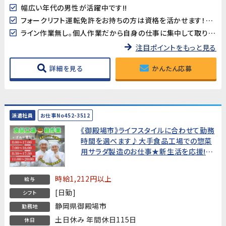
幅広い年代の男性が活躍中です!!
フォークリフト運転免許をお持ちの方は資格を活かせます！※資格は必須ではありません
ライン作業無し。個人作業だから自身の仕事に集中して取り組めます♪
注目ポイントをもっと見る
詳細を見る
かんたん応募
派遣社員
お仕事No452-3512
《御殿場市》ライフスタイルに合わせて勤務
時間を選べます♪大手食品工場での惣菜
用サラダ製造のお仕事★新生活を応援!各
種手当あり★
時給1,212円以上
給与
[日勤]
シフト
静岡県御殿場市
勤務地
土日休み 年間休日115日
休日