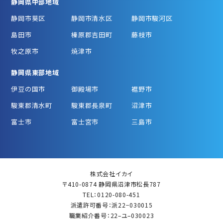
静岡県中部地域
静岡市葵区
静岡市清水区
静岡市駿河区
島田市
榛原郡吉田町
藤枝市
牧之原市
焼津市
静岡県東部地域
伊豆の国市
御殿場市
裾野市
駿東郡清水町
駿東郡長泉町
沼津市
富士市
富士宮市
三島市
株式会社イカイ
〒410-0874 静岡県沼津市松長787
TEL：0120-080-451
派遣許可番号：派22−030015
職業紹介番号：22–ユ–030023