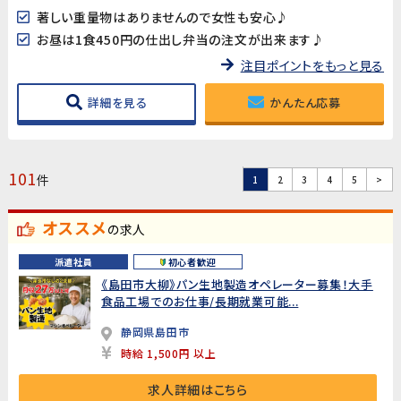
著しい重量物はありませんので女性も安心♪
お昼は1食450円の仕出し弁当の注文が出来ます♪
注目ポイントをもっと見る
詳細を見る
かんたん応募
101
件
1
2
3
4
5
>
オススメ
の求人
派遣社員
初心者歓迎
《島田市大柳》パン生地製造オペレーター募集！大手
食品工場でのお仕事/長期就業可能...
静岡県島田市
時給 1,500円 以上
求人詳細はこちら