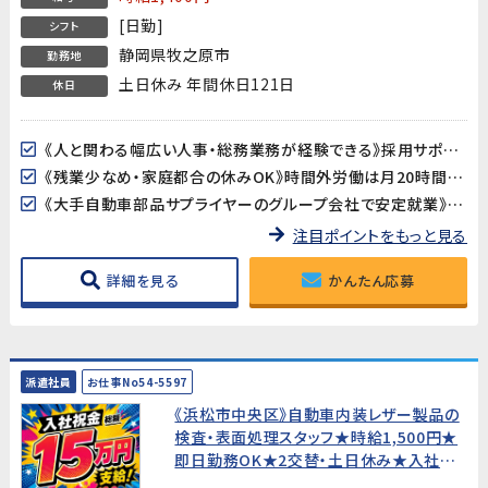
[日勤]
シフト
静岡県牧之原市
勤務地
土日休み 年間休日121日
休日
《人と関わる幅広い人事・総務業務が経験できる》採用サポート・人事書類管理・経費処理・会議運営など、人事・総務の仕事を幅広く経験できるポジションです。社会人としてのスキルを活かしながら、さらに成長できる環境です。
《残業少なめ・家庭都合の休みOK》時間外労働は月20時間程度と少なめ。主婦（夫）の方も歓迎で、家庭との両立がしやすい環境です。
《大手自動車部品サプライヤーのグループ会社で安定就業》国内外で活躍する大手自動車部品メーカーのグループ会社でのお仕事です。安定した環境で長期的に働けます。
注目ポイントをもっと見る
詳細を見る
かんたん応募
派遣社員
お仕事No54-5597
《浜松市中央区》自動車内装レザー製品の
検査・表面処理スタッフ★時給1,500円★
即日勤務OK★2交替・土日休み★入社祝
金総額15万円★寮費無料!【未経験歓迎・