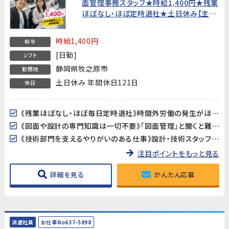
面管理事務スタッフ★時給1,400円★残業
ほぼなし・ほぼ定時退社★土日休み【主婦
歓迎・20代〜40代男女活躍中！】
時給1,400円
給与
[日勤]
シフト
静岡県牧之原市
勤務地
土日休み 年間休日121日
休日
《残業ほぼなし・ほぼ毎日定時退社》時間外労働の発生がほとんどない職場です。GW・夏季・年末年始の大型連休もしっかりあり、プライベートや家庭との両立を重視したい方に最適です。
《図面や設計の専門知識は一切不要》「図面管理」と聞くと難しそうに感じるかもしれませんが、専門知識や経験は不要です。Excelの基本操作とメール対応ができれば、未経験からスタートできます。
《技術部門を支えるやりがいのある仕事》設計・技術スタッフのサポート役として、図面の管理や資料作成を担当。ものづくりの現場を縁の下で支える充実感が得られるポジションです。
注目ポイントをもっと見る
詳細を見る
かんたん応募
派遣社員
お仕事No637-5898