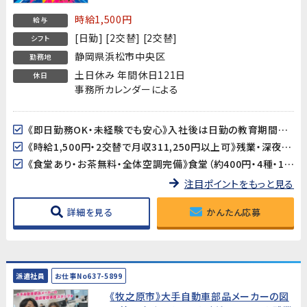
20代〜40代男性活躍中！】
時給1,500円
給与
[日勤] [2交替] [2交替]
シフト
静岡県浜松市中央区
勤務地
土日休み 年間休日121日
休日
事務所カレンダーによる
《即日勤務OK・未経験でも安心》入社後は日勤の教育期間からスタートするので、2交替勤務が初めての方でも安心してスタートできます。工場未経験の方も大歓迎です。
《時給1,500円・2交替で月収311,250円以上可》残業・深夜手当が加算され、月収311,250円以上を目指せます（所定21.25日・残業25h・深夜25hの場合）。
《食堂あり・お茶無料・全体空調完備》食堂（約400円・4種・11:30〜13:30）が利用できます。お茶も無料。空調完備の環境ですが、作業場によっては暑さを感じる場合があります。
注目ポイントをもっと見る
詳細を見る
かんたん応募
派遣社員
お仕事No637-5899
《牧之原市》大手自動車部品メーカーの図