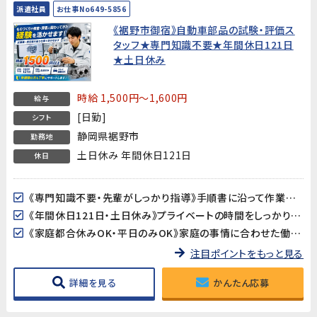
派遣社員
お仕事No649-5856
《裾野市御宿》自動車部品の試験・評価ス
タッフ★専門知識不要★年間休日121日
★土日休み
時給 1,500円～1,600円
給与
[日勤]
シフト
静岡県裾野市
勤務地
土日休み 年間休日121日
休日
《専門知識不要・先輩がしっかり指導》手順書に沿って作業を進めるため、自動車業界が未経験の方も安心してスタートできます。
《年間休日121日・土日休み》プライベートの時間をしっかり確保できる環境です。
《家庭都合休みOK・平日のみOK》家庭の事情に合わせた働き方の相談が可能です。
注目ポイントをもっと見る
詳細を見る
かんたん応募