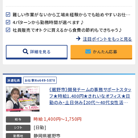
難しい作業がないから工場未経験からでも始めやすいお仕事です！
4パターンから勤務時間が選べます♪
社員販売でオトクに買えるから食費の節約もできちゃう♪
注目ポイントをもっと見る
詳細を見る
かんたん応募
派遣社員
お仕事No649-5870
《裾野市》開発チームの事務サポートスタッ
フ★時給1,400円★きれいなオフィス★日
勤のみ・土日休み【20代〜40代女性活躍
中！】
時給 1,400円～1,750円
給与
[日勤]
シフト
静岡県裾野市
勤務地