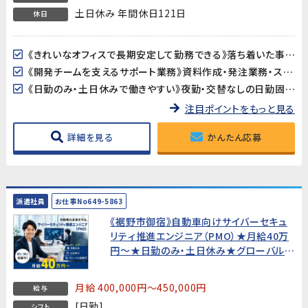
土日休み 年間休日121日
休日
《きれいなオフィスで長期安定して勤務できる》落ち着いた事務所環境で、長期的に安心して働けます。腰を据えてじっくりキャリアを積みたい方におすすめです。
《開発チームを支えるサポート業務》資料作成・発注業務・スケジュール調整など、幅広い事務スキルを活かせるポジションです。開発の現場に近い場所で、ものづくりを支えるやりがいを感じられます。
《日勤のみ・土日休みで働きやすい》夜勤・交替なしの日勤固定。基本土日休みで、プライベートとのバランスが取りやすい環境です。
注目ポイントをもっと見る
詳細を見る
かんたん応募
派遣社員
お仕事No649-5863
《裾野市御宿》自動車向けサイバーセキュ
リティ推進エンジニア（PMO）★月給40万
円〜★日勤のみ・土日休み★グローバル経
験可【20代〜50代活躍中！】
月給 400,000円～450,000円
給与
[日勤]
シフト