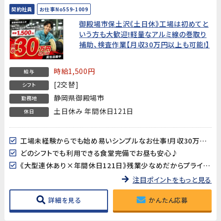
契約社員
お仕事No559-1009
御殿場市保土沢《土日休》工場は初めてと
いう方も大歓迎!軽量なアルミ線の巻取り
補助、検査作業【月収30万円以上も可能!】
時給1,500円
給与
[2交替]
シフト
静岡県御殿場市
勤務地
土日休み 年間休日121日
休日
工場未経験からでも始め易いシンプルなお仕事!月収30万円以上も目指せます
どのシフトでも利用できる食堂完備でお昼も安心♪
《大型連休あり×年間休日121日》残業少なめだからプライベートも◎
注目ポイントをもっと見る
詳細を見る
かんたん応募