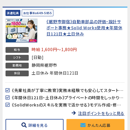
派遣社員
お仕事No649-5855
《裾野市御宿》自動車部品の評価・設計サ
ポート事務★Solid Works使用★年間休
日121日★土日休み
時給 1,600円～1,800円
給与
[日勤]
シフト
静岡県裾野市
勤務地
土日休み 年間休日121日
休日
《先輩社員が丁寧に教育》実務未経験でも安心してスタートできます。評価試験の経験が浅い方も、手順書に沿って進めるので大丈夫です。
《年間休日121日・土日休み》プライベートの時間をしっかり確保できる環境です。
《SolidWorksのスキルを実務で活かせる》モデル作成・修正のスキルを、大手自動車部品メーカーの開発現場で活かせます。
注目ポイントをもっと見る
詳細を見る
かんたん応募