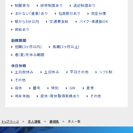
制服貸与
研修制度あり
送迎制度あり
まかない（食事）あり
社員割引あり
完全分煙
駅から5分以内
交通費支給
バイク・車通勤OK
昇給あり
勤務期間
短期(3ヶ月以内)
長期(3ヶ月以上)
春/夏/冬休み期間
休日休暇
土日祝休み
土日休み
平日その他
シフト制
その他
有休
慶弔
特別
GW
夏季
年末年始
産休・育休取得実績あり
その他
トップページ
求人情報
静岡県
求人一覧