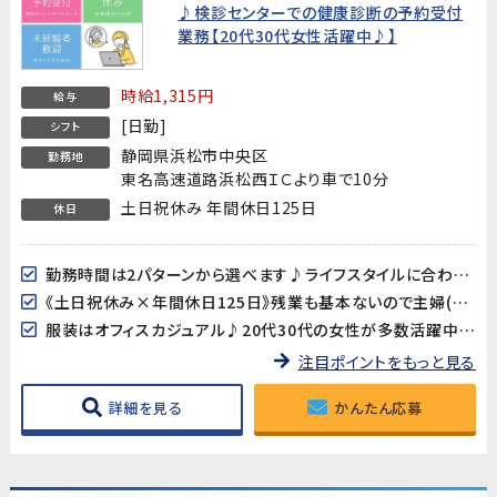
♪検診センターでの健康診断の予約受付
業務【20代30代女性活躍中♪】
時給1,315円
給与
[日勤]
シフト
静岡県浜松市中央区
勤務地
東名高速道路浜松西ＩＣより車で10分
土日祝休み 年間休日125日
休日
勤務時間は2パターンから選べます♪ライフスタイルに合わせてご相談ください！
《土日祝休み×年間休日125日》残業も基本ないので主婦(夫)の方も働きやすい♪
服装はオフィスカジュアル♪20代30代の女性が多数活躍中です!
注目ポイントをもっと見る
詳細を見る
かんたん応募