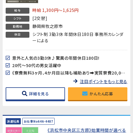
時給 1,300円～1,625円
給与
[2交替]
シフト
静岡県牧之原市
勤務地
シフト制 3勤3休 年間休日180日 事務所カレンダ
休日
ーによる
意外と人気の3勤3休♪驚異の年間休日180日!
20代～50代の男女活躍中
《寮費無料3ヶ月、4か月目以降も補助あり➡実質寮費20,000円/月》
注目ポイントをもっと見る
詳細を見る
かんたん応募
派遣社員
お仕事No646-4487
《浜松市中央区三方原》始業時間が選べる