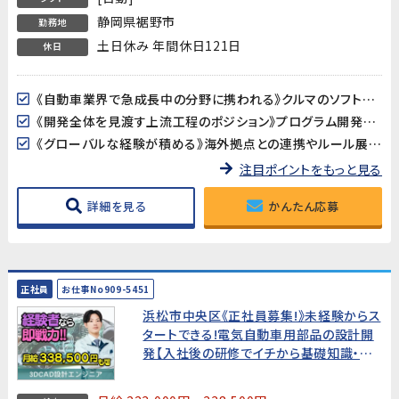
静岡県裾野市
勤務地
土日休み 年間休日121日
休日
《自動車業界で急成長中の分野に携われる》クルマのソフトウェア化が進む中、製品サイバーセキュリティは今最も注目される技術領域のひとつ。業界の最前線で、将来性の高い専門知識を身につけることができます。
《開発全体を見渡す上流工程のポジション》プログラム開発や設計ではなく、「プロジェクトが正しく進んでいるか」を確認・調整する推進役。PMOやプロジェクトリーダーを目指したい方に最適な環境です。
《グローバルな経験が積める》海外拠点との連携やルール展開など、国際的な業務に携われます。英語力は不問ですが、グローバルな視点を持った仕事を経験したい方にぴったりです。
注目ポイントをもっと見る
詳細を見る
かんたん応募
正社員
お仕事No909-5451
浜松市中央区《正社員募集!》未経験からス
タートできる!電気自動車用部品の設計開
発【入社後の研修でイチから基礎知識・技
術を学べます。モノづくりに関心がある、手
に職をつけたい方お待ちしています!もちろ