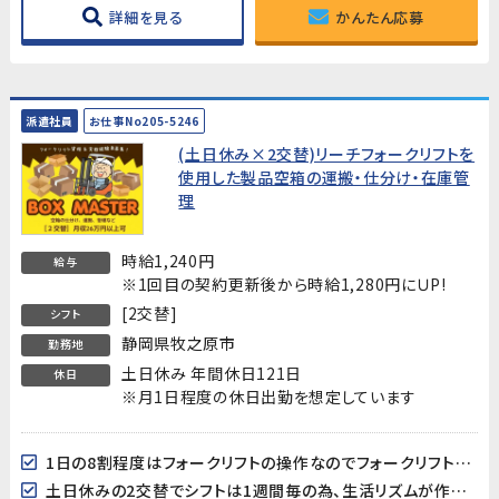
詳細を見る
かんたん応募
派遣社員
お仕事No205-5246
(土日休み×2交替)リーチフォークリフトを
使用した製品空箱の運搬・仕分け・在庫管
理
時給1,240円
給与
※1回目の契約更新後から時給1,280円にＵP!
[2交替]
シフト
静岡県牧之原市
勤務地
土日休み 年間休日121日
休日
※月1日程度の休日出勤を想定しています
1日の8割程度はフォークリフトの操作なのでフォークリフト作業が好きな方にはおすすめ！
土日休みの2交替でシフトは1週間毎の為、生活リズムが作りやすい♪