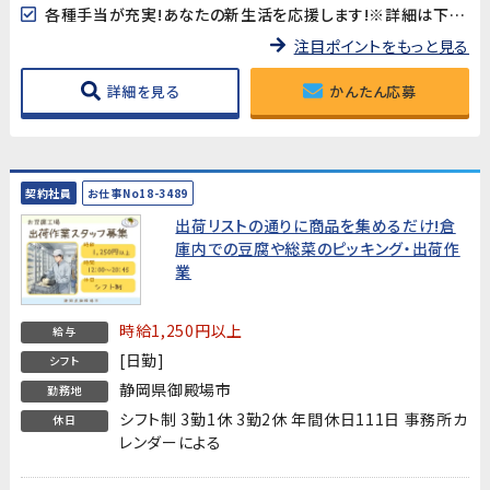
各種手当が充実!あなたの新生活を応援します!※詳細は下記キャンペーン情報欄を御確認ください。
注目ポイントをもっと見る
詳細を見る
かんたん応募
契約社員
お仕事No18-3489
出荷リストの通りに商品を集めるだけ!倉
庫内での豆腐や総菜のピッキング・出荷作
業
時給1,250円以上
給与
[日勤]
シフト
静岡県御殿場市
勤務地
シフト制 3勤1休 3勤2休 年間休日111日 事務所カ
休日
レンダーによる