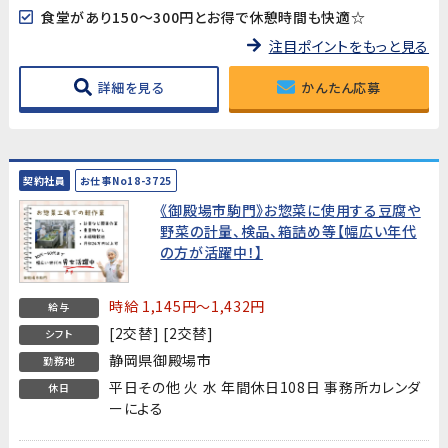
食堂があり150～300円とお得で休憩時間も快適☆
注目ポイントをもっと見る
詳細を見る
かんたん応募
契約社員
お仕事No18-3725
《御殿場市駒門》お惣菜に使用する豆腐や
野菜の計量、検品、箱詰め等【幅広い年代
の方が活躍中！】
時給 1,145円～1,432円
給与
[2交替] [2交替]
シフト
静岡県御殿場市
勤務地
平日その他 火 水 年間休日108日 事務所カレンダ
休日
ーによる