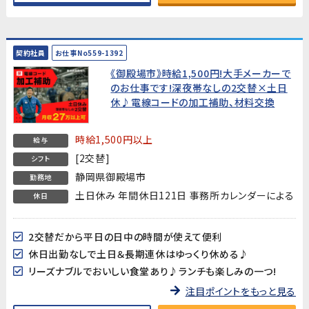
契約社員
お仕事No559-1392
《御殿場市》時給1,500円!大手メーカーで
のお仕事です!深夜帯なしの2交替×土日
休♪電線コードの加工補助、材料交換
時給1,500円以上
給与
[2交替]
シフト
静岡県御殿場市
勤務地
土日休み 年間休日121日 事務所カレンダーによる
休日
2交替だから平日の日中の時間が使えて便利
休日出勤なしで土日＆長期連休はゆっくり休める♪
リーズナブルでおいしい食堂あり♪ランチも楽しみの一つ!
注目ポイントをもっと見る