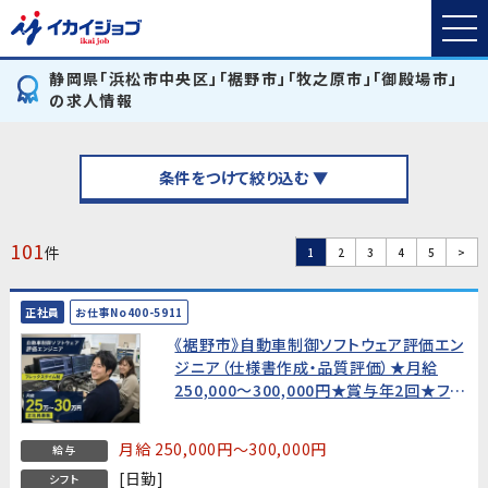
静岡県「浜松市中央区」「裾野市」「牧之原市」「御殿場市」
の求人情報
条件をつけて絞り込む ▼
101
件
1
2
3
4
5
>
正社員
お仕事No400-5911
《裾野市》自動車制御ソフトウェア評価エン
ジニア（仕様書作成・品質評価）★月給
250,000〜300,000円★賞与年2回★フレ
ックスタイム制・土日休み
月給 250,000円～300,000円
給与
[日勤]
シフト