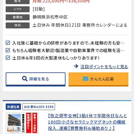
月給 223,000円～338,500円
給与
ん経験者大歓迎
[日勤]
シフト
静岡県浜松市中区
勤務地
土日休み 年間休日121日 事務所カレンダーによる
休日
入社後に基礎からの研修がありますので、未経験の方も安心してスタートできます♪
もちろん経験者大歓迎!製造業や自動車業界での経験を活かしたい方も是非!
土日休＆年3回の大型連休もしっかりあります!
注目ポイントをもっと見る
詳細を見る
かんたん応募
派遣社員
お仕事No203-3194
【牧之原市女神】3勤3休で年間休日なんと
180日!小さなセラミックマグネットの機械
投入、運搬【寮費無料＆補助あり♪】