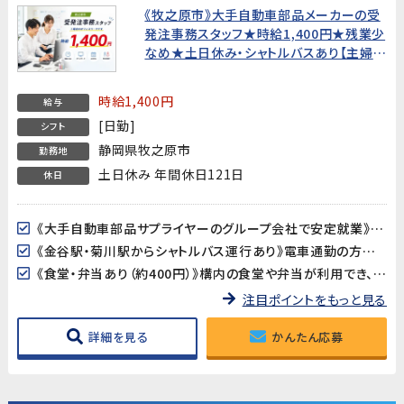
《牧之原市》大手自動車部品メーカーの受
発注事務スタッフ★時給1,400円★残業少
なめ★土日休み・シャトルバスあり【主婦歓
迎・20代〜40代男女活躍中！】
時給1,400円
給与
[日勤]
シフト
静岡県牧之原市
勤務地
土日休み 年間休日121日
休日
《大手自動車部品サプライヤーのグループ会社で安定就業》国内外で活躍する大手自動車部品メーカーのグループ会社でのお仕事です。長年の安定した経営基盤のもと、腰を据えて働ける環境です。
《金谷駅・菊川駅からシャトルバス運行あり》電車通勤の方にも便利なシャトルバスが運行しています。マイカー・バイク・自転車通勤も可能で、通勤手段が選べます。
《食堂・弁当あり（約400円）》構内の食堂や弁当が利用でき、昼食の準備が不要です。診療所も完備されており、福利厚生が充実しています。
注目ポイントをもっと見る
詳細を見る
かんたん応募