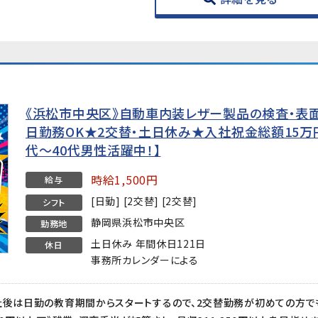
《浜松市中央区》自動車内装レザー製品の検査・表面
日勤務OK★2交替・土日休み★入社祝金総額15万円
代〜40代男性活躍中！】
時給1,500円
給与
[日勤] [2交替] [2交替]
シフト
静岡県浜松市中央区
勤務地
土日休み 年間休日121日
休日
事務所カレンダーによる