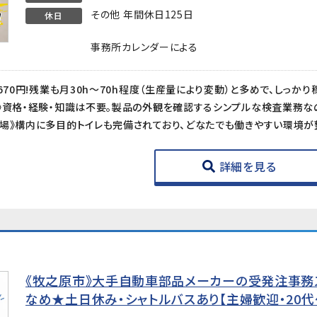
その他 年間休日125日
休日
事務所カレンダーによる
670円!残業も月30h～70h程度（生産量により変動）と多めで、しっかり
詳細を見る
《牧之原市》大手自動車部品メーカーの受発注事務ス
なめ★土日休み・シャトルバスあり【主婦歓迎・20代