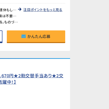
注目ポイントをもっと見る
《残業ほぼなし・ほぼ毎日定時退社》時間外労働の発生がほとんどない職場です。GW・夏季・年末年始の大型連休もしっかりあり、プライベートや家庭との両立を重視したい方に最適です。
《図面や設計の専門知識は一切不要》「図面管理」と聞くと難しそうに感じるかもしれませんが、専門知識や経験は不要です。Excelの基本操作とメール対応ができれば、未経験からスタートできます。
《技術部門を支えるやりがいのある仕事》設計・技術スタッフのサポート役として、図面の管理や資料作成を担当。ものづくりの現場を縁の下で支える充実感が得られるポジションです。
かんたん応募
670円★2勤交替手当あり★2交
活躍中！】