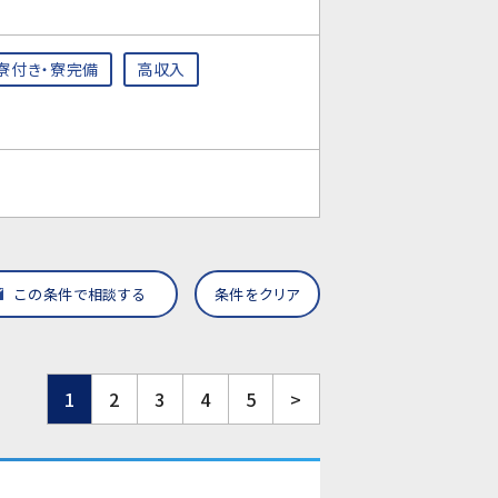
寮付き・寮完備
高収入
この条件で相談する
条件をクリア
1
2
3
4
5
>