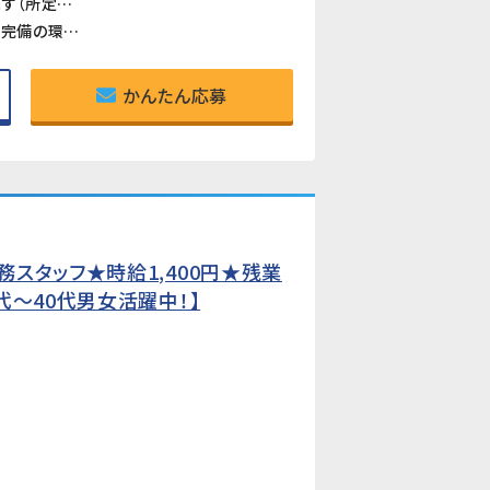
《時給1,500円・2交替で月収311,250円以上可》残業・深夜手当が加算され、月収311,250円以上を目指せます（所定21.25日・残業25h・深夜25hの場合）。
《食堂あり・お茶無料・全体空調完備》食堂（約400円・4種・11:30〜13:30）が利用できます。お茶も無料。空調完備の環境ですが、作業場によっては暑さを感じる場合があります。
かんたん応募
スタッフ★時給1,400円★残業
代〜40代男女活躍中！】