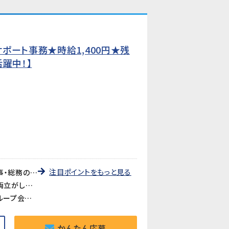
ポート事務★時給1,400円★残
躍中！】
注目ポイントをもっと見る
《人と関わる幅広い人事・総務業務が経験できる》採用サポート・人事書類管理・経費処理・会議運営など、人事・総務の仕事を幅広く経験できるポジションです。社会人としてのスキルを活かしながら、さらに成長できる環境です。
《残業少なめ・家庭都合の休みOK》時間外労働は月20時間程度と少なめ。主婦（夫）の方も歓迎で、家庭との両立がしやすい環境です。
《大手自動車部品サプライヤーのグループ会社で安定就業》国内外で活躍する大手自動車部品メーカーのグループ会社でのお仕事です。安定した環境で長期的に働けます。
かんたん応募