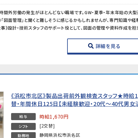
詳細を見る
《浜松市北区》製品出荷前外観検査スタッフ★時給1,
替・年間休日125日【未経験歓迎・20代〜40代男女
時給1,670円
給与
[2交替]
シフト
静岡県浜松市浜名区
勤務地