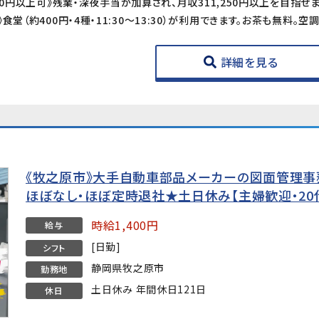
詳細を見る
《牧之原市》大手自動車部品メーカーの図面管理事務
ほぼなし・ほぼ定時退社★土日休み【主婦歓迎・20
時給1,400円
給与
[日勤]
シフト
静岡県牧之原市
勤務地
土日休み 年間休日121日
休日