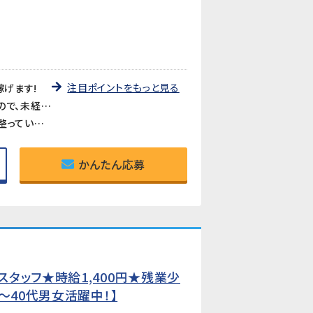
注目ポイントをもっと見る
稼げます!
《未経験歓迎・約1か月で覚えられる》資格・経験・知識は不要。製品の外観を確認するシンプルな検査業務なので、未経験からでも約1か月でしっかり習得できます。
《女性・障害のある方も活躍できる職場》構内に多目的トイレも完備されており、どなたでも働きやすい環境が整っています。
かんたん応募
タッフ★時給1,400円★残業少
〜40代男女活躍中！】