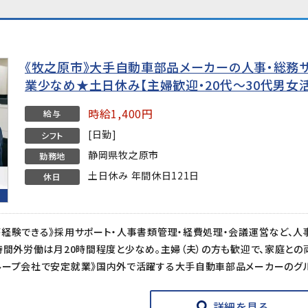
《牧之原市》大手自動車部品メーカーの人事・総務サ
業少なめ★土日休み【主婦歓迎・20代〜30代男女活
時給1,400円
給与
[日勤]
シフト
静岡県牧之原市
勤務地
土日休み 年間休日121日
休日
詳細を見る