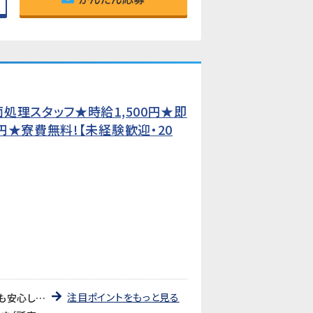
処理スタッフ★時給1,500円★即
★寮費無料!【未経験歓迎・20
注目ポイントをもっと見る
《即日勤務OK・未経験でも安心》入社後は日勤の教育期間からスタートするので、2交替勤務が初めての方でも安心してスタートできます。工場未経験の方も大歓迎です。