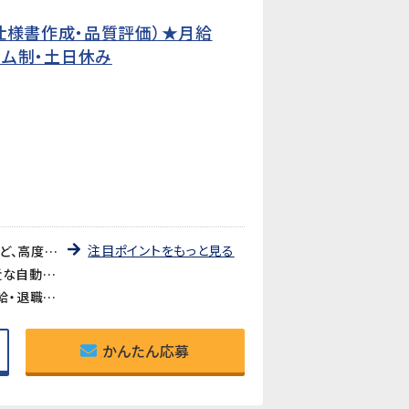
仕様書作成・品質評価）★月給
タイム制・土日休み
注目ポイントをもっと見る
《CATIAは経験が浅くてもチャレンジできる》CATIAを使用した3Dモデルの確認や仕様書への画像貼り付けなど、高度な設計作業ではありません。基本操作は入社後に丁寧に教えてもらえるので、経験が浅い方でも安心です。
《評価・検証から仕様書作成まで製品開発の上流に関われる》ワイパー・パワーウィンドウ・サンルーフなど身近な自動車部品の評価・検証がメイン業務。品質保証や開発エンジニア、PLへのキャリアアップも目指せるポジションです。
《フレックスタイム制あり・賞与年2回・退職金あり》フレックスタイム制で柔軟な働き方が可能。賞与年2回・昇給・退職金と待遇も充実。正社員として安定したキャリアを築けます。
かんたん応募