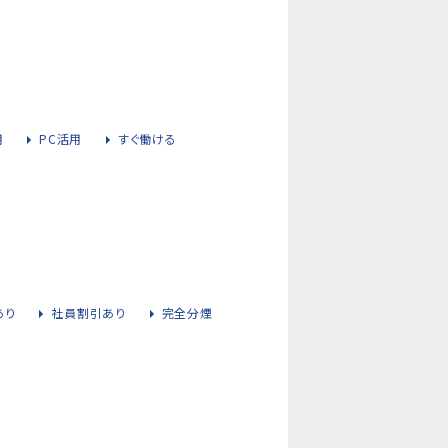
用
PC活用
すぐ働ける
あり
社員割引あり
完全分煙