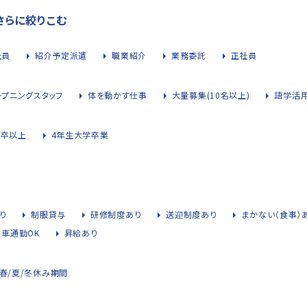
さらに絞りこむ
社員
紹介予定派遣
職業紹介
業務委託
正社員
ープニングスタッフ
体を動かす仕事
大量募集(10名以上)
語学活
大卒以上
4年生大学卒業
り
制服貸与
研修制度あり
送迎制度あり
まかない（食事）
・車通勤OK
昇給あり
春/夏/冬休み期間