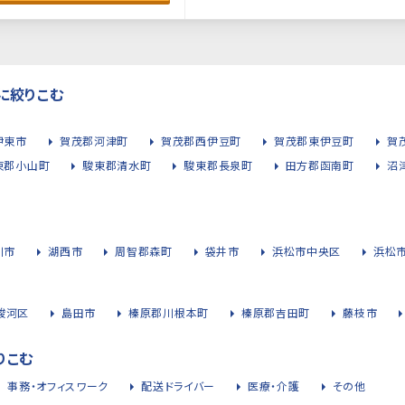
に絞りこむ
伊東市
賀茂郡河津町
賀茂郡西伊豆町
賀茂郡東伊豆町
賀
東郡小山町
駿東郡清水町
駿東郡長泉町
田方郡函南町
沼
川市
湖西市
周智郡森町
袋井市
浜松市中央区
浜松
駿河区
島田市
榛原郡川根本町
榛原郡吉田町
藤枝市
りこむ
事務・オフィスワーク
配送ドライバー
医療・介護
その他