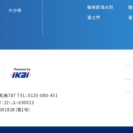
駿東郡清水町
駿
大分県
富士市
富
市松長787
TEL：0120-080-451
22–ユ–030023
1828（第1号）