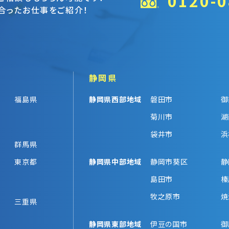
0120-0
合ったお仕事をご紹介！
静岡県
福島県
静岡県西部地域
磐田市
御
菊川市
湖
袋井市
浜
群馬県
東京都
静岡県中部地域
静岡市葵区
静
島田市
榛
牧之原市
焼
三重県
静岡県東部地域
伊豆の国市
御