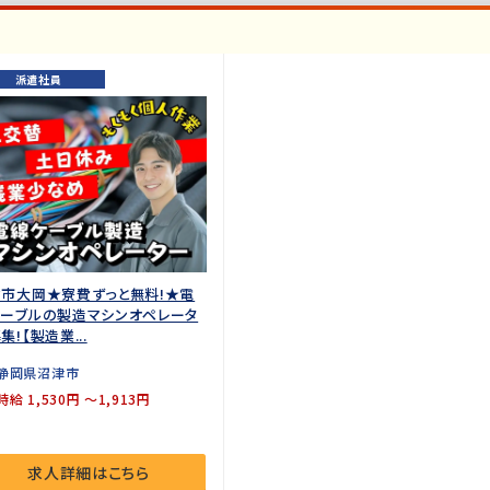
派遣社員
市大岡★寮費ずっと無料!★電
ーブルの製造マシンオペレータ
集!【製造業...
静岡県沼津市
時給 1,530円 ～1,913円
求人詳細はこちら