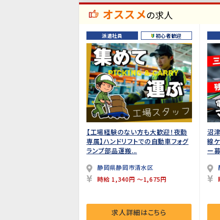
オススメ
の求人
派遣社員
初心者歓迎
【工場経験のない方も大歓迎！夜勤
沼津
専属】ハンドリフトでの自動車フォグ
線ケ
ランプ部品運搬...
ー募
静岡県静岡市清水区
時給 1,340円 ～1,675円
求人詳細はこちら