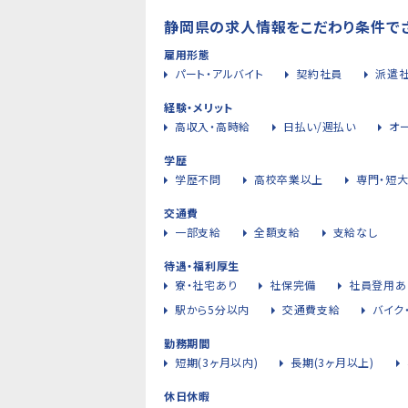
静岡県の求人情報をこだわり条件で
雇用形態
パート・アルバイト
契約社員
派遣
経験・メリット
高収入・高時給
日払い/週払い
オ
学歴
学歴不問
高校卒業以上
専門・短
交通費
一部支給
全額支給
支給なし
待遇・福利厚生
寮・社宅あり
社保完備
社員登用あ
駅から5分以内
交通費支給
バイク
勤務期間
短期(3ヶ月以内)
長期(3ヶ月以上)
休日休暇