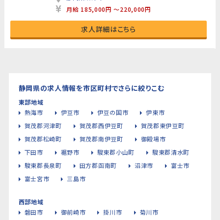
月給 185,000円 ～220,000円
求人詳細はこちら
静岡県の求人情報を市区町村でさらに絞りこむ
東部地域
熱海市
伊豆市
伊豆の国市
伊東市
賀茂郡河津町
賀茂郡西伊豆町
賀茂郡東伊豆町
賀茂郡松崎町
賀茂郡南伊豆町
御殿場市
下田市
裾野市
駿東郡小山町
駿東郡清水町
駿東郡長泉町
田方郡函南町
沼津市
富士市
富士宮市
三島市
西部地域
磐田市
御前崎市
掛川市
菊川市