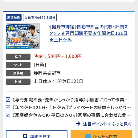
派遣社員
お仕事No649-5856
《裾野市御宿》自動車部品の試験・評価ス
タッフ★専門知識不要★年間休日121日
★土日休み
時給 1,500円～1,600円
給与
[日勤]
シフト
静岡県裾野市
勤務地
土日休み 年間休日121日
休日
《専門知識不要・先輩がしっかり指導》手順書に沿って作業を進めるため、自動車業界が未経験の方も安心してスタートできます。
《年間休日121日・土日休み》プライベートの時間をしっかり確保できる環境です。
《家庭都合休みOK・平日のみOK》家庭の事情に合わせた働き方の相談が可能です。
注目ポイントをもっと見る
詳細を見る
かんたん応募