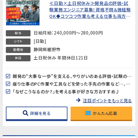
≪日勤×土日祝休み≫開発品の評価・試
験業務エンジニア募集！資格不問＆微経験
OK◆コツコツ作業も考える仕事も両方あ
って面白い！開発を支えるやりがいのある
お仕事【裾野市御宿】
日給月給：240,000円～280,000円
給与
[日勤]
シフト
静岡県裾野市
勤務地
土日祝休み 年間休日121日
休日
開発の“大事な一歩”を支える、やりがいのある評価・試験のお仕事
座り仕事のPC作業や工具などを使った手先の作業など…、色々あって楽しい！
「なぜこうなるのか？」を考える事が好きな方おすすめ♪
注目ポイントをもっと見る
詳細を見る
かんたん応募