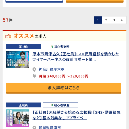
57
件
1
2
3
>
オススメ
の求人
正社員
初心者歓迎
厚木市岡津古久【正社員】CAD使用経験を活かした
ワイヤーハーネスの設計サポート業...
神奈川県厚木市
月給 240,000円 ～320,000円
求人詳細はこちら
正社員
初心者歓迎
【正社員】未経験から始める広報職!【SNS・動画編集
など】基本残業なしでプライベ...
静岡県沼津市