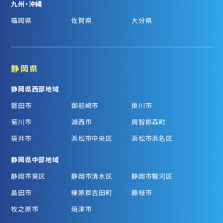
九州・沖縄
福岡県
佐賀県
大分県
静岡県
静岡県西部地域
磐田市
御前崎市
掛川市
菊川市
湖西市
周智郡森町
袋井市
浜松市中央区
浜松市浜名区
静岡県中部地域
静岡市葵区
静岡市清水区
静岡市駿河区
島田市
榛原郡吉田町
藤枝市
牧之原市
焼津市