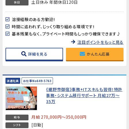
土日休み 年間休日120日
休日
溶接経験のある方歓迎!
時間に追われず、じっくり取り組める環境です!
基本残業もなく、プライベート時間もしっかり確保できます♪
注目ポイントをもっと見る
詳細を見る
かんたん応募
派遣社員
お仕事No649-5763
《裾野市御宿》事務+ITスキルも習得！特許
事務・システム移行サポート 月給27万～
35万
月給 270,000円～350,000円
給与
[日勤]
シフト