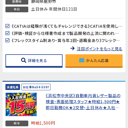
静岡県裾野市
勤務地
土日休み 年間休日121日
休日
《CATIAは経験が浅くてもチャレンジできる》CATIAを使用した3Dモデルの確認や仕様書への画像貼り付けなど、高度な設計作業ではありません。基本操作は入社後に丁寧に教えてもらえるので、経験が浅い方でも安心です。
《評価・検証から仕様書作成まで製品開発の上流に関われる》ワイパー・パワーウィンドウ・サンルーフなど身近な自動車部品の評価・検証がメイン業務。品質保証や開発エンジニア、PLへのキャリアアップも目指せるポジションです。
《フレックスタイム制あり・賞与年2回・退職金あり》フレックスタイム制で柔軟な働き方が可能。賞与年2回・昇給・退職金と待遇も充実。正社員として安定したキャリアを築けます。
注目ポイントをもっと見る
詳細を見る
かんたん応募
派遣社員
お仕事No54-5597
《浜松市中央区》自動車内装レザー製品の
検査・表面処理スタッフ★時給1,500円★
即日勤務OK★2交替・土日休み★入社祝
金総額15万円★寮費無料!【未経験歓迎・
20代〜40代男性活躍中！】
時給1,500円
給与