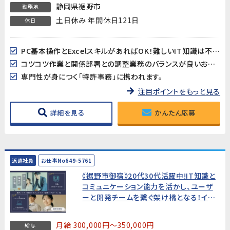
静岡県裾野市
勤務地
土日休み 年間休日121日
休日
PC基本操作とExcelスキルがあればOK！難しいIT知識は不要です。
コツコツ作業と関係部署との調整業務のバランスが良いお仕事です。
専門性が身につく「特許事務」に携われます。
注目ポイントをもっと見る
詳細を見る
かんたん応募
派遣社員
お仕事No649-5761
《裾野市御宿》20代30代活躍中!IT知識と
コミュニケーション能力を活かし、ユーザ
ーと開発チームを繋ぐ架け橋となる！イン
フラ・ヘルプデスク経験者歓迎／月給30万
円～
月給 300,000円～350,000円
給与