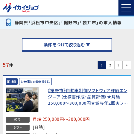
静岡県「浜松市中央区」「裾野市」「袋井市」の求人情報
条件をつけて絞り込む ▼
57
件
1
2
3
>
正社員
お仕事No400-5911
《裾野市》自動車制御ソフトウェア評価エン
ジニア（仕様書作成・品質評価）★月給
250,000〜300,000円★賞与年2回★フレ
ックスタイム制・土日休み
月給 250,000円～300,000円
給与
[日勤]
シフト