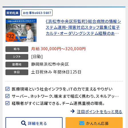
契約社員
お仕事No663-5607
《浜松市中央区将監町》総合病院の情報シ
ステム運用・障害対応スタッフ募集!【電子
カルテ・オーダリングシステム経験のある
方歓迎】
月給 300,000円～320,000円
給与
[日勤]
シフト
静岡県浜松市中央区
勤務地
土日祝休み 年間休日125日
休日
医療現場という社会インフラを、ITの力で支えるやりがい
サーバー、ネットワーク、端末まで幅広く携わり、スキルアップできる環境
経験者がすぐに活躍できる、チーム連携重視の環境。
注目ポイントをもっと見る
詳細を見る
かんたん応募