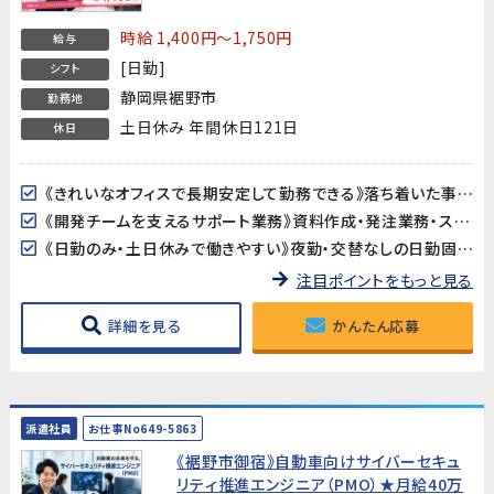
中！】
時給 1,400円～1,750円
給与
[日勤]
シフト
静岡県裾野市
勤務地
土日休み 年間休日121日
休日
《きれいなオフィスで長期安定して勤務できる》落ち着いた事務所環境で、長期的に安心して働けます。腰を据えてじっくりキャリアを積みたい方におすすめです。
《開発チームを支えるサポート業務》資料作成・発注業務・スケジュール調整など、幅広い事務スキルを活かせるポジションです。開発の現場に近い場所で、ものづくりを支えるやりがいを感じられます。
《日勤のみ・土日休みで働きやすい》夜勤・交替なしの日勤固定。基本土日休みで、プライベートとのバランスが取りやすい環境です。
注目ポイントをもっと見る
詳細を見る
かんたん応募
派遣社員
お仕事No649-5863
《裾野市御宿》自動車向けサイバーセキュ
リティ推進エンジニア（PMO）★月給40万