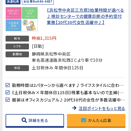
派遣社員
お仕事No646-4487
《浜松市中央区三方原》始業時間が選べる
♪検診センターでの健康診断の予約受付
業務【20代30代女性活躍中♪】
時給1,315円
給与
[日勤]
シフト
静岡県浜松市中央区
勤務地
東名高速道路浜松西ＩＣより車で10分
土日祝休み 年間休日125日
休日
勤務時間は2パターンから選べます♪ライフスタイルに合わせてご相談ください！
《土日祝休み×年間休日125日》残業も基本ないので主婦(夫)の方も働きやすい♪
服装はオフィスカジュアル♪20代30代の女性が多数活躍中です!
注目ポイントをもっと見る
詳細を見る
かんたん応募