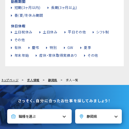
勤務期間
短期(3ヶ月以内)
長期(3ヶ月以上)
春/夏/冬休み期間
休日休暇
土日祝休み
土日休み
平日その他
シフト制
その他
有休
慶弔
特別
GW
夏季
年末年始
産休・育休取得実績あり
その他
トップページ
求人情報
静岡県
求人一覧
さっそく、自分に合ったお仕事を探してみましょう！