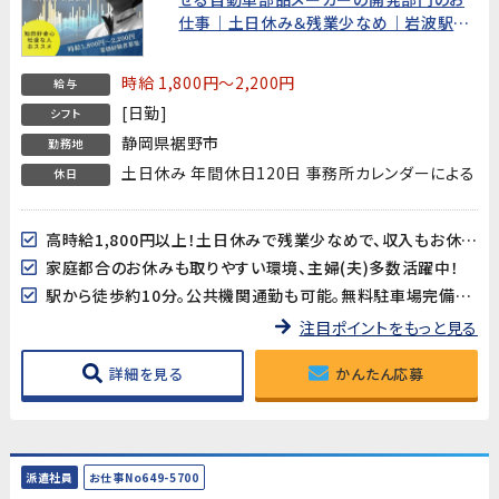
仕事｜土日休み＆残業少なめ｜岩波駅か
ら徒歩10分
時給 1,800円～2,200円
給与
[日勤]
シフト
静岡県裾野市
勤務地
土日休み 年間休日120日 事務所カレンダーによる
休日
高時給1,800円以上！土日休みで残業少なめで、収入もお休みもしっかり確保できます
家庭都合のお休みも取りやすい環境、主婦(夫)多数活躍中！
駅から徒歩約10分。公共機関通勤も可能。無料駐車場完備でマイカー通勤者にも嬉しい！
注目ポイントをもっと見る
詳細を見る
かんたん応募
派遣社員
お仕事No649-5700