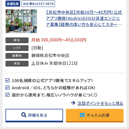
派遣社員
お仕事No1317-5678
【浜松市中央区】月給30万～45万円！公式
アプリ開発(Android/iOS)派遣エンジニ
ア募集【経験の浅い方も安心してスタート
できる環境です!】
月給 300,000円～450,000円
給与
[日勤]
シフト
静岡県浜松市中央区
勤務地
土日休み 年間休日121日
休日
100名規模の公式アプリ開発でスキルアップ！
Android／iOS、どちらかの経験があればOK！
設計から運用まで、幅広いノウハウが身につく◎
注目ポイントをもっと見る
詳細を見る
かんたん応募