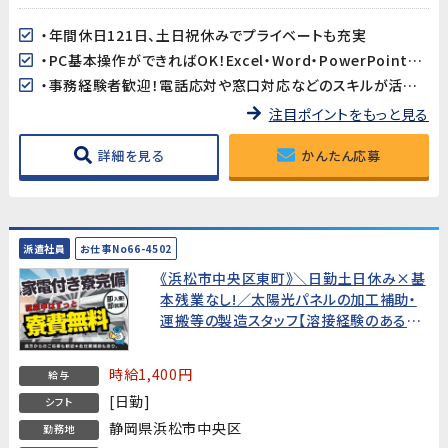
・年間休日121日、土日祝休みでプライベートも充実
・PC基本操作ができればOK！Excel・Word・PowerPoint経験を活かせます
・事務経験者歓迎！電話応対や窓口対応などのスキルが活かせます
注目ポイントをもっと見る
詳細を見る
かんたん応募
派遣社員
お仕事No66-4502
《浜松市中央区東町》＼日勤土日休み×基
本残業なし!／太陽光パネルの加工補助・
運搬等の製造スタッフ【溶接経験のある
方!20～40代男性活躍中!】★寮費無料★
時給1,400円
給与
[日勤]
シフト
静岡県浜松市中央区
勤務地