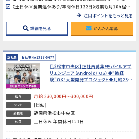
《土日休×長期連休あり/年間休日122日》残業も月10h程度でワークライフバランスも取り易い♪
注目ポイントをもっと見る
詳細を見る
かんたん応募
正社員
お仕事No1317-5677
【浜松市中央区】正社員募集!モバイルアプ
リエンジニア（Android/iOS）◆”微経
験”OK！大型開発プロジェクト◆月給23万
円～
月給 230,000円～300,000円
給与
[日勤]
シフト
静岡県浜松市中央区
勤務地
土日休み 年間休日121日
休日