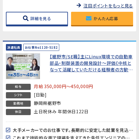
注目ポイントをもっと見る
詳細を見る
かんたん応募
派遣社員
お仕事No1120-5182
【裾野市/SE職】主にLinux環境での自動車
部品・制御装置の開発設計～評価《中核と
なって活躍していただける経験者の方歓
迎!》
月給 350,000円～450,000円
給与
[日勤]
シフト
静岡県裾野市
勤務地
土日祝休み 年間休日122日
休日
大手メーカーでのお仕事です。長期的に安定した就業を見込んでいますので新しい挑戦やスキルアップも目指せます!
これまで技術的な面で現場を支えてきた先任エンジニアの後任として活躍していただける方を募集します!