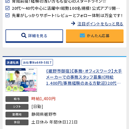
育成前提！経験の浅い方もも安心のスタートライン☆
20代～40代中心に活躍中!総勢100名規模！公式アプリ開発のダイナミックな現場に飛び込もう♪
先輩がしっかりサポート！レビューとフォロー体制は万全です！
注目ポイントをもっと見る
詳細を見る
かんたん応募
派遣社員
お仕事No649-5817
《裾野市御宿》【事務・オフィスワーク】大手
メーカーでの事務スタッフ募集!《時給
1,400円/事務経験のある方歓迎》20代～
40代活躍中!
時給1,400円
給与
[日勤]
シフト
静岡県裾野市
勤務地
土日休み 年間休日121日
休日