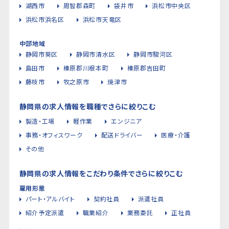
湖西市
周智郡森町
袋井市
浜松市中央区
浜松市浜名区
浜松市天竜区
中部地域
静岡市葵区
静岡市清水区
静岡市駿河区
島田市
榛原郡川根本町
榛原郡吉田町
藤枝市
牧之原市
焼津市
静岡県の求人情報を職種でさらに絞りこむ
製造・工場
軽作業
エンジニア
事務・オフィスワーク
配送ドライバー
医療・介護
その他
静岡県の求人情報をこだわり条件でさらに絞りこむ
雇用形態
パート・アルバイト
契約社員
派遣社員
紹介予定派遣
職業紹介
業務委託
正社員