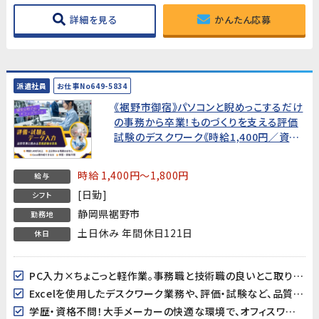
詳細を見る
かんたん応募
派遣社員
お仕事No649-5834
《裾野市御宿》パソコンと睨めっこするだけ
の事務から卒業！ものづくりを支える評価
試験のデスクワーク《時給1,400円／資格
不問／男女活躍中》品質管理に関わる業
務経験者募集！
時給 1,400円～1,800円
給与
[日勤]
シフト
静岡県裾野市
勤務地
土日休み 年間休日121日
休日
PC入力×ちょこっと軽作業。事務職と技術職の良いとこ取りのベストバランス！
Excelを使用したデスクワーク業務や、評価・試験など、品質管理関連業務のご経験が活かせます
学歴・資格不問！大手メーカーの快適な環境で、オフィスワーク中心の簡易評価業務