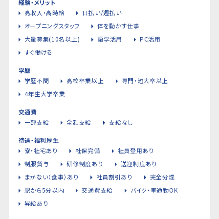
経験・メリット
高収入・高時給
日払い/週払い
オープニングスタッフ
体を動かす仕事
大量募集(10名以上)
語学活用
PC活用
すぐ働ける
学歴
学歴不問
高校卒業以上
専門・短大卒以上
4年生大学卒業
交通費
一部支給
全額支給
支給なし
待遇・福利厚生
寮・社宅あり
社保完備
社員登用あり
制服貸与
研修制度あり
送迎制度あり
まかない（食事）あり
社員割引あり
完全分煙
駅から5分以内
交通費支給
バイク・車通勤OK
昇給あり