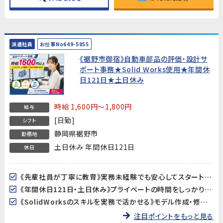
派遣社員
お仕事No649-5855
《裾野市御宿》自動車部品の評価・設計サ
ポート事務★Solid Works使用★年間休
日121日★土日休み
時給 1,600円～1,800円
給与
[日勤]
シフト
静岡県裾野市
勤務地
土日休み 年間休日121日
休日
《先輩社員が丁寧に教育》実務未経験でも安心してスタートできます。評価試験の経験が浅い方も、手順書に沿って進めるので大丈夫です。
《年間休日121日・土日休み》プライベートの時間をしっかり確保できる環境です。
《SolidWorksのスキルを実務で活かせる》モデル作成・修正のスキルを、大手自動車部品メーカーの開発現場で活かせます。
注目ポイントをもっと見る