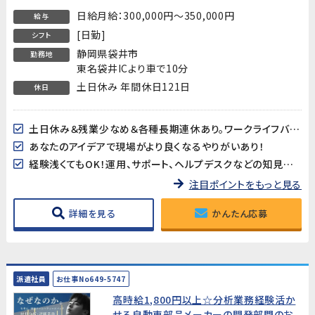
井市
日給月給：300,000円～350,000円
給与
[日勤]
シフト
静岡県袋井市
勤務地
東名袋井ICより車で10分
土日休み 年間休日121日
休日
土日休み＆残業少なめ＆各種長期連休あり。ワークライフバランスのとれたエンジニアのお仕事
あなたのアイデアで現場がより良くなるやりがいあり！
経験浅くてもOK！運用、サポート、ヘルプデスクなどの知見が活かせるお仕事
注目ポイントをもっと見る
詳細を見る
かんたん応募
派遣社員
お仕事No649-5747
高時給1,800円以上☆分析業務経験活か
せる自動車部品メーカーの開発部門のお