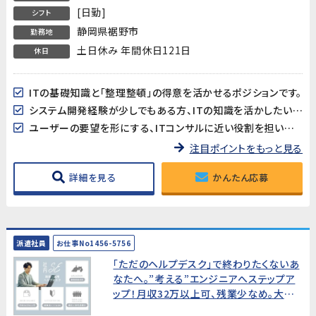
[日勤]
シフト
静岡県裾野市
勤務地
土日休み 年間休日121日
休日
ITの基礎知識と「整理整頓」の得意を活かせるポジションです。
システム開発経験が少しでもある方、ITの知識を活かしたい方に最適。
ユーザーの要望を形にする、ITコンサルに近い役割を担います。
注目ポイントをもっと見る
詳細を見る
かんたん応募
派遣社員
お仕事No1456-5756
「ただのヘルプデスク」で終わりたくないあ
なたへ。”考える”エンジニアへステップア
ップ！月収32万以上可、残業少なめ。大手
メーカーで社内SEサポート・運用業務／袋