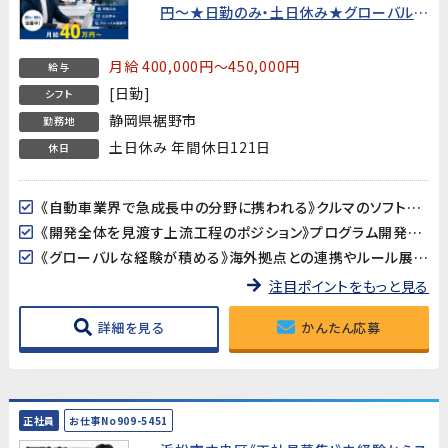
円〜★日勤のみ・土日休み★グローバル経
験可【20代〜50代活躍中！】
月給 400,000円～450,000円
給与
[日勤]
シフト
静岡県裾野市
勤務地
土日休み 年間休日121日
休日
《自動車業界で急成長中の分野に携われる》クルマのソフトウェア化が進む中、製品サイバーセキュリティは今最も注目される技術領域のひとつ。業界の最前線で、将来性の高い専門知識を身につけることができます。
《開発全体を見渡す上流工程のポジション》プログラム開発や設計ではなく、「プロジェクトが正しく進んでいるか」を確認・調整する推進役。PMOやプロジェクトリーダーを目指したい方に最適な環境です。
《グローバルな経験が積める》海外拠点との連携やルール展開など、国際的な業務に携われます。英語力は不問ですが、グローバルな視点を持った仕事を経験したい方にぴったりです。
注目ポイントをもっと見る
詳細を見る
かんたん応募
正社員
お仕事No909-5451