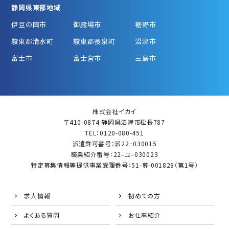
静岡県東部地域
伊豆の国市
御殿場市
裾野市
駿東郡清水町
駿東郡長泉町
沼津市
富士市
富士宮市
三島市
株式会社イカイ
〒410-0874 静岡県沼津市松長787
TEL：0120-080-451
派遣許可番号：派22−030015
職業紹介番号：22–ユ–030023
特定募集情報等提供事業受理番号：51-募-001828（第1号）
求人情報
初めての方
よくある質問
お仕事紹介