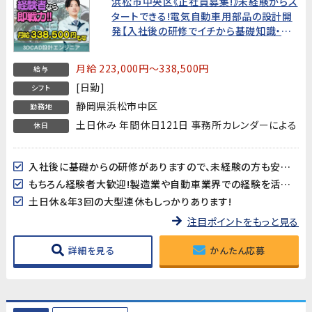
浜松市中央区《正社員募集!》未経験からス
タートできる!電気自動車用部品の設計開
発【入社後の研修でイチから基礎知識・技
術を学べます。モノづくりに関心がある、手
に職をつけたい方お待ちしています!もちろ
月給 223,000円～338,500円
給与
ん経験者大歓迎
[日勤]
シフト
静岡県浜松市中区
勤務地
土日休み 年間休日121日 事務所カレンダーによる
休日
入社後に基礎からの研修がありますので、未経験の方も安心してスタートできます♪
もちろん経験者大歓迎!製造業や自動車業界での経験を活かしたい方も是非!
土日休＆年3回の大型連休もしっかりあります!
注目ポイントをもっと見る
詳細を見る
かんたん応募