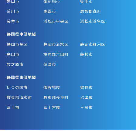
磐田市
御前崎市
掛川市
菊川市
湖西市
周智郡森町
袋井市
浜松市中央区
浜松市浜名区
静岡県中部地域
静岡市葵区
静岡市清水区
静岡市駿河区
島田市
榛原郡吉田町
藤枝市
牧之原市
焼津市
静岡県東部地域
伊豆の国市
御殿場市
裾野市
駿東郡清水町
駿東郡長泉町
沼津市
富士市
富士宮市
三島市