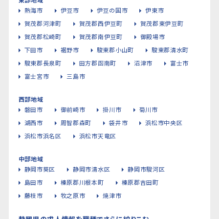
熱海市
伊豆市
伊豆の国市
伊東市
賀茂郡河津町
賀茂郡西伊豆町
賀茂郡東伊豆町
賀茂郡松崎町
賀茂郡南伊豆町
御殿場市
下田市
裾野市
駿東郡小山町
駿東郡清水町
駿東郡長泉町
田方郡函南町
沼津市
富士市
富士宮市
三島市
西部地域
磐田市
御前崎市
掛川市
菊川市
湖西市
周智郡森町
袋井市
浜松市中央区
浜松市浜名区
浜松市天竜区
中部地域
静岡市葵区
静岡市清水区
静岡市駿河区
島田市
榛原郡川根本町
榛原郡吉田町
藤枝市
牧之原市
焼津市
静岡県の求人情報を職種でさらに絞りこむ