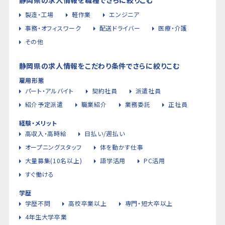
製造・工場
軽作業
エンジニア
事務・オフィスワーク
配送ドライバー
医療・介護
その他
静岡県の求人情報をこだわり条件でさらに絞りこむ
雇用形態
パート・アルバイト
契約社員
派遣社員
紹介予定派遣
職業紹介
業務委託
正社員
経験・メリット
高収入・高時給
日払い/週払い
オープニングスタッフ
体を動かす仕事
大量募集(10名以上)
語学活用
PC活用
すぐ働ける
学歴
学歴不問
高校卒業以上
専門・短大卒以上
4年生大学卒業