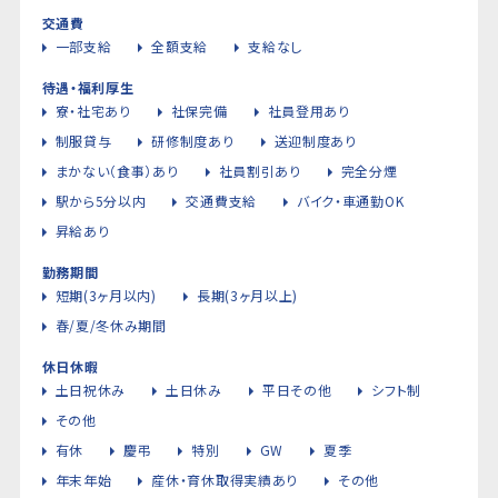
交通費
一部支給
全額支給
支給なし
待遇・福利厚生
寮・社宅あり
社保完備
社員登用あり
制服貸与
研修制度あり
送迎制度あり
まかない（食事）あり
社員割引あり
完全分煙
駅から5分以内
交通費支給
バイク・車通勤OK
昇給あり
勤務期間
短期(3ヶ月以内)
長期(3ヶ月以上)
春/夏/冬休み期間
休日休暇
土日祝休み
土日休み
平日その他
シフト制
その他
有休
慶弔
特別
GW
夏季
年末年始
産休・育休取得実績あり
その他