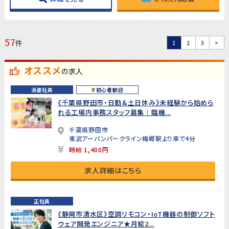
57
件
1
2
3
>
オススメ
の求人
派遣社員
初心者歓迎
《千葉県野田市・日勤＆土日休み》未経験から始めら
れる工場内事務スタッフ募集｜臨機...
千葉県野田市
東武アーバンパークライン梅郷駅より車で4分
時給 1,400円
求人詳細はこちら
正社員
《静岡市清水区》空調リモコン・IoT機器の制御ソフト
ウェア開発エンジニア★月給2...