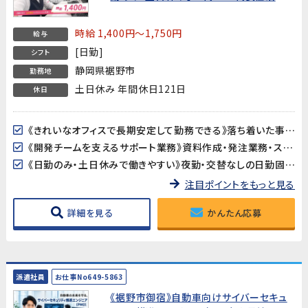
中！】
時給 1,400円～1,750円
給与
[日勤]
シフト
静岡県裾野市
勤務地
土日休み 年間休日121日
休日
《きれいなオフィスで長期安定して勤務できる》落ち着いた事務所環境で、長期的に安心して働けます。腰を据えてじっくりキャリアを積みたい方におすすめです。
《開発チームを支えるサポート業務》資料作成・発注業務・スケジュール調整など、幅広い事務スキルを活かせるポジションです。開発の現場に近い場所で、ものづくりを支えるやりがいを感じられます。
《日勤のみ・土日休みで働きやすい》夜勤・交替なしの日勤固定。基本土日休みで、プライベートとのバランスが取りやすい環境です。
注目ポイントをもっと見る
詳細を見る
かんたん応募
派遣社員
お仕事No649-5863
《裾野市御宿》自動車向けサイバーセキュ