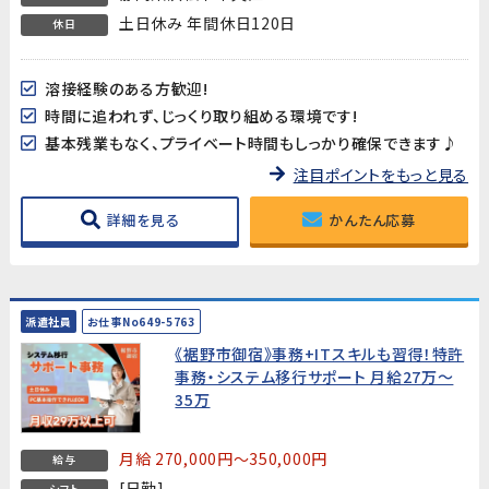
土日休み 年間休日120日
休日
溶接経験のある方歓迎!
時間に追われず、じっくり取り組める環境です!
基本残業もなく、プライベート時間もしっかり確保できます♪
注目ポイントをもっと見る
詳細を見る
かんたん応募
派遣社員
お仕事No649-5763
《裾野市御宿》事務+ITスキルも習得！特許
事務・システム移行サポート 月給27万～
35万
月給 270,000円～350,000円
給与
[日勤]
シフト