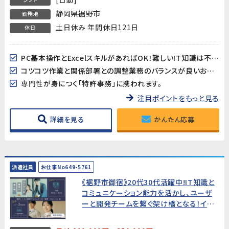
静岡県裾野市
勤務地
土日休み 年間休日121日
休日
PC基本操作とExcelスキルがあればOK！難しいIT知識は不要です。
コツコツ作業と関係部署との調整業務のバランスが良いお仕事です。
専門性が身につく「特許事務」に携われます。
注目ポイントをもっと見る
詳細を見る
かんたん応募
派遣社員
お仕事No649-5761
《裾野市御宿》20代30代活躍中!IT知識と
コミュニケーション能力を活かし、ユーザ
ーと開発チームを繋ぐ架け橋となる！イン
フラ・ヘルプデスク経験者歓迎／月給30万
円～