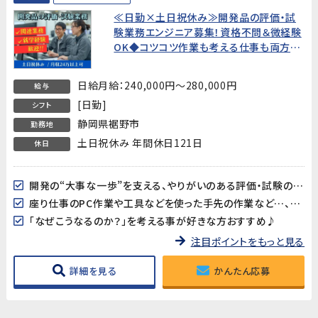
≪日勤×土日祝休み≫開発品の評価・試
験業務エンジニア募集！資格不問＆微経験
OK◆コツコツ作業も考える仕事も両方あ
って面白い！開発を支えるやりがいのある
お仕事【裾野市御宿】
日給月給：240,000円～280,000円
給与
[日勤]
シフト
静岡県裾野市
勤務地
土日祝休み 年間休日121日
休日
開発の“大事な一歩”を支える、やりがいのある評価・試験のお仕事
座り仕事のPC作業や工具などを使った手先の作業など…、色々あって楽しい！
「なぜこうなるのか？」を考える事が好きな方おすすめ♪
注目ポイントをもっと見る
詳細を見る
かんたん応募