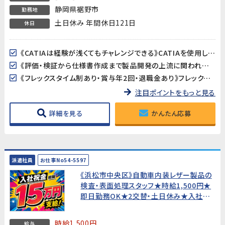
静岡県裾野市
勤務地
土日休み 年間休日121日
休日
《CATIAは経験が浅くてもチャレンジできる》CATIAを使用した3Dモデルの確認や仕様書への画像貼り付けなど、高度な設計作業ではありません。基本操作は入社後に丁寧に教えてもらえるので、経験が浅い方でも安心です。
《評価・検証から仕様書作成まで製品開発の上流に関われる》ワイパー・パワーウィンドウ・サンルーフなど身近な自動車部品の評価・検証がメイン業務。品質保証や開発エンジニア、PLへのキャリアアップも目指せるポジションです。
《フレックスタイム制あり・賞与年2回・退職金あり》フレックスタイム制で柔軟な働き方が可能。賞与年2回・昇給・退職金と待遇も充実。正社員として安定したキャリアを築けます。
注目ポイントをもっと見る
詳細を見る
かんたん応募
派遣社員
お仕事No54-5597
《浜松市中央区》自動車内装レザー製品の
検査・表面処理スタッフ★時給1,500円★
即日勤務OK★2交替・土日休み★入社祝
金総額15万円★寮費無料!【未経験歓迎・
20代〜40代男性活躍中！】
時給1,500円
給与