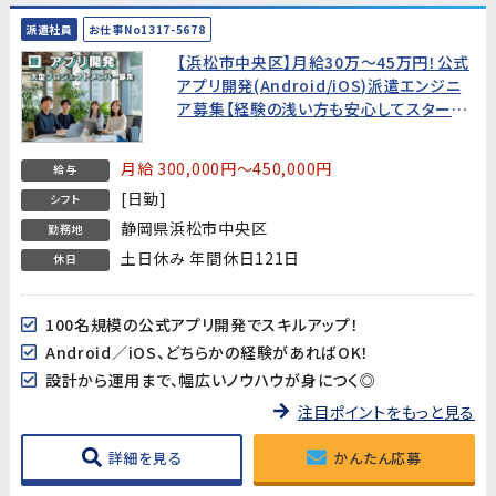
派遣社員
お仕事No1317-5678
【浜松市中央区】月給30万～45万円！公式
アプリ開発(Android/iOS)派遣エンジニ
ア募集【経験の浅い方も安心してスタート
できる環境です!】
月給 300,000円～450,000円
給与
[日勤]
シフト
静岡県浜松市中央区
勤務地
土日休み 年間休日121日
休日
100名規模の公式アプリ開発でスキルアップ！
Android／iOS、どちらかの経験があればOK！
設計から運用まで、幅広いノウハウが身につく◎
注目ポイントをもっと見る
詳細を見る
かんたん応募