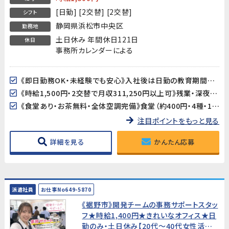
[日勤] [2交替] [2交替]
シフト
静岡県浜松市中央区
勤務地
土日休み 年間休日121日
休日
事務所カレンダーによる
《即日勤務OK・未経験でも安心》入社後は日勤の教育期間からスタートするので、2交替勤務が初めての方でも安心してスタートできます。工場未経験の方も大歓迎です。
《時給1,500円・2交替で月収311,250円以上可》残業・深夜手当が加算され、月収311,250円以上を目指せます（所定21.25日・残業25h・深夜25hの場合）。
《食堂あり・お茶無料・全体空調完備》食堂（約400円・4種・11:30〜13:30）が利用できます。お茶も無料。空調完備の環境ですが、作業場によっては暑さを感じる場合があります。
注目ポイントをもっと見る
詳細を見る
かんたん応募
派遣社員
お仕事No649-5870
《裾野市》開発チームの事務サポートスタッ
フ★時給1,400円★きれいなオフィス★日
勤のみ・土日休み【20代〜40代女性活躍