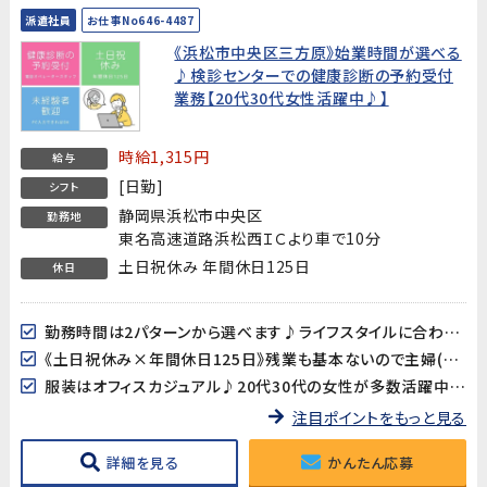
派遣社員
お仕事No646-4487
《浜松市中央区三方原》始業時間が選べる
♪検診センターでの健康診断の予約受付
業務【20代30代女性活躍中♪】
時給1,315円
給与
[日勤]
シフト
静岡県浜松市中央区
勤務地
東名高速道路浜松西ＩＣより車で10分
土日祝休み 年間休日125日
休日
勤務時間は2パターンから選べます♪ライフスタイルに合わせてご相談ください！
《土日祝休み×年間休日125日》残業も基本ないので主婦(夫)の方も働きやすい♪
服装はオフィスカジュアル♪20代30代の女性が多数活躍中です!
注目ポイントをもっと見る
詳細を見る
かんたん応募