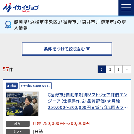
静岡県「浜松市中央区」「裾野市」「袋井市」「伊東市」の求
人情報
条件をつけて絞り込む ▼
57
件
1
2
3
>
正社員
お仕事No400-5911
《裾野市》自動車制御ソフトウェア評価エン
ジニア（仕様書作成・品質評価）★月給
250,000〜300,000円★賞与年2回★フレ
ックスタイム制・土日休み
月給 250,000円～300,000円
給与
[日勤]
シフト