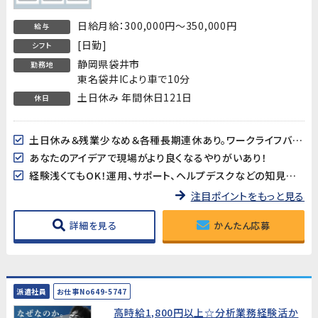
メーカーで社内SEサポート・運用業務／袋
井市
日給月給：300,000円～350,000円
給与
[日勤]
シフト
静岡県袋井市
勤務地
東名袋井ICより車で10分
土日休み 年間休日121日
休日
土日休み＆残業少なめ＆各種長期連休あり。ワークライフバランスのとれたエンジニアのお仕事
あなたのアイデアで現場がより良くなるやりがいあり！
経験浅くてもOK！運用、サポート、ヘルプデスクなどの知見が活かせるお仕事
注目ポイントをもっと見る
詳細を見る
かんたん応募
派遣社員
お仕事No649-5747
高時給1,800円以上☆分析業務経験活か