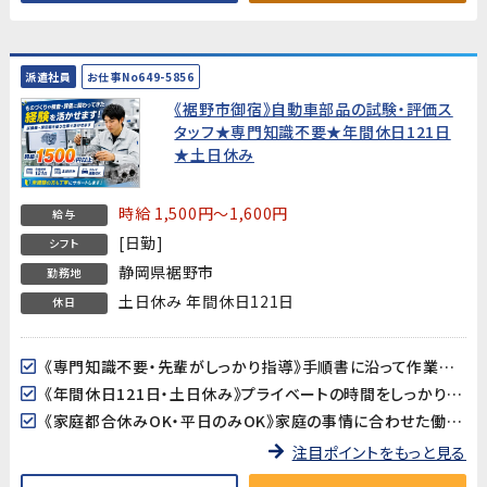
派遣社員
お仕事No649-5856
《裾野市御宿》自動車部品の試験・評価ス
タッフ★専門知識不要★年間休日121日
★土日休み
時給 1,500円～1,600円
給与
[日勤]
シフト
静岡県裾野市
勤務地
土日休み 年間休日121日
休日
《専門知識不要・先輩がしっかり指導》手順書に沿って作業を進めるため、自動車業界が未経験の方も安心してスタートできます。
《年間休日121日・土日休み》プライベートの時間をしっかり確保できる環境です。
《家庭都合休みOK・平日のみOK》家庭の事情に合わせた働き方の相談が可能です。
注目ポイントをもっと見る