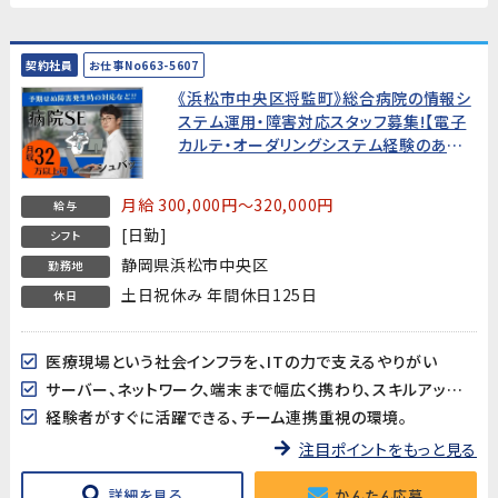
契約社員
お仕事No663-5607
《浜松市中央区将監町》総合病院の情報シ
ステム運用・障害対応スタッフ募集!【電子
カルテ・オーダリングシステム経験のある
方歓迎】
月給 300,000円～320,000円
給与
[日勤]
シフト
静岡県浜松市中央区
勤務地
土日祝休み 年間休日125日
休日
医療現場という社会インフラを、ITの力で支えるやりがい
サーバー、ネットワーク、端末まで幅広く携わり、スキルアップできる環境
経験者がすぐに活躍できる、チーム連携重視の環境。
注目ポイントをもっと見る
詳細を見る
かんたん応募