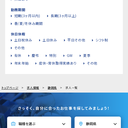
勤務期間
短期(3ヶ月以内)
長期(3ヶ月以上)
春/夏/冬休み期間
休日休暇
土日祝休み
土日休み
平日その他
シフト制
その他
有休
慶弔
特別
GW
夏季
年末年始
産休・育休取得実績あり
その他
トップページ
求人情報
静岡県
求人一覧
さっそく、自分に合ったお仕事を探してみましょう！