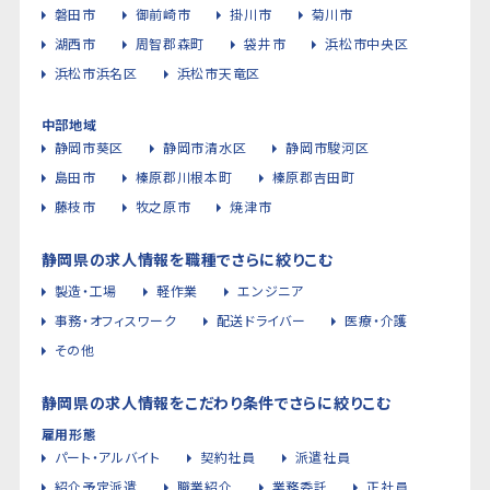
磐田市
御前崎市
掛川市
菊川市
湖西市
周智郡森町
袋井市
浜松市中央区
浜松市浜名区
浜松市天竜区
中部地域
静岡市葵区
静岡市清水区
静岡市駿河区
島田市
榛原郡川根本町
榛原郡吉田町
藤枝市
牧之原市
焼津市
静岡県の求人情報を職種でさらに絞りこむ
製造・工場
軽作業
エンジニア
事務・オフィスワーク
配送ドライバー
医療・介護
その他
静岡県の求人情報をこだわり条件でさらに絞りこむ
雇用形態
パート・アルバイト
契約社員
派遣社員
紹介予定派遣
職業紹介
業務委託
正社員