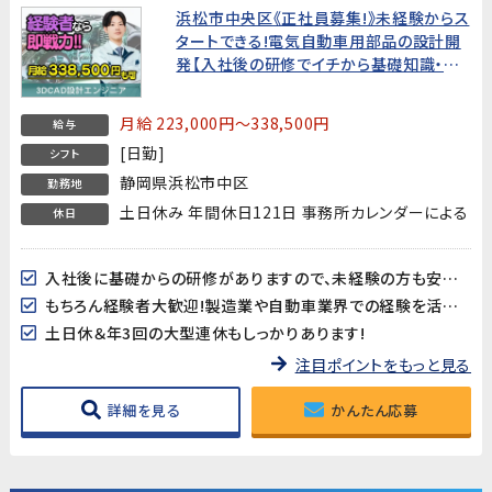
浜松市中央区《正社員募集!》未経験からス
タートできる!電気自動車用部品の設計開
発【入社後の研修でイチから基礎知識・技
術を学べます。モノづくりに関心がある、手
に職をつけたい方お待ちしています!もちろ
月給 223,000円～338,500円
給与
ん経験者大歓迎
[日勤]
シフト
静岡県浜松市中区
勤務地
土日休み 年間休日121日 事務所カレンダーによる
休日
入社後に基礎からの研修がありますので、未経験の方も安心してスタートできます♪
もちろん経験者大歓迎!製造業や自動車業界での経験を活かしたい方も是非!
土日休＆年3回の大型連休もしっかりあります!
注目ポイントをもっと見る
詳細を見る
かんたん応募