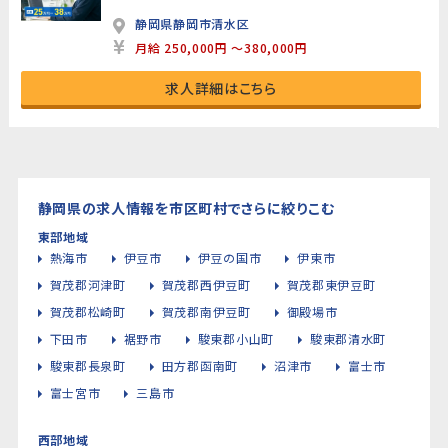
静岡県静岡市清水区
月給 250,000円 ～380,000円
求人詳細はこちら
静岡県の求人情報を市区町村でさらに絞りこむ
東部地域
熱海市
伊豆市
伊豆の国市
伊東市
賀茂郡河津町
賀茂郡西伊豆町
賀茂郡東伊豆町
賀茂郡松崎町
賀茂郡南伊豆町
御殿場市
下田市
裾野市
駿東郡小山町
駿東郡清水町
駿東郡長泉町
田方郡函南町
沼津市
富士市
富士宮市
三島市
西部地域