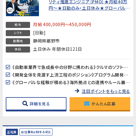
リティ推進エンジニア（PMO）★月給40万
円〜★日勤のみ・土日休み★グローバル経
験可【20代〜50代活躍中！】
月給 400,000円～450,000円
給与
[日勤]
シフト
静岡県裾野市
勤務地
土日休み 年間休日121日
休日
《自動車業界で急成長中の分野に携われる》クルマのソフトウェア化が進む中、製品サイバーセキュリティは今最も注目される技術領域のひとつ。業界の最前線で、将来性の高い専門知識を身につけることができます。
《開発全体を見渡す上流工程のポジション》プログラム開発や設計ではなく、「プロジェクトが正しく進んでいるか」を確認・調整する推進役。PMOやプロジェクトリーダーを目指したい方に最適な環境です。
《グローバルな経験が積める》海外拠点との連携やルール展開など、国際的な業務に携われます。英語力は不問ですが、グローバルな視点を持った仕事を経験したい方にぴったりです。
注目ポイントをもっと見る
詳細を見る
かんたん応募
正社員
お仕事No909-5451