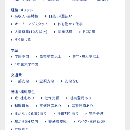
経験・メリット
高収入・高時給
日払い/週払い
オープニングスタッフ
体を動かす仕事
大量募集(10名以上)
語学活用
PC活用
すぐ働ける
学歴
学歴不問
高校卒業以上
専門・短大卒以上
4年生大学卒業
交通費
一部支給
全額支給
支給なし
待遇・福利厚生
寮・社宅あり
社保完備
社員登用あり
制服貸与
研修制度あり
送迎制度あり
まかない（食事）あり
社員割引あり
完全分煙
駅から5分以内
交通費支給
バイク・車通勤OK
昇給あり