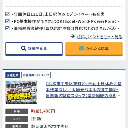
・年間休日121日、土日祝休みでプライベートも充実
・PC基本操作ができればOK！Excel・Word・PowerPoint経験を活かせます
・事務経験者歓迎！電話応対や窓口対応などのスキルが活かせます
注目ポイントをもっと見る
詳細を見る
かんたん応募
派遣社員
お仕事No66-4502
《浜松市中央区東町》＼日勤土日休み×基
本残業なし!／太陽光パネルの加工補助・
運搬等の製造スタッフ【溶接経験のある
方!20～40代男性活躍中!】★寮費無料★
時給1,400円
給与
[日勤]
シフト
静岡県浜松市中央区
勤務地