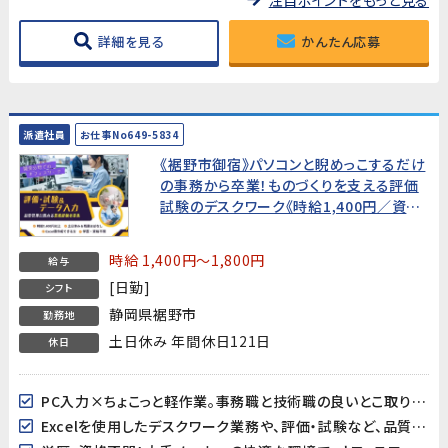
詳細を見る
かんたん応募
派遣社員
お仕事No649-5834
《裾野市御宿》パソコンと睨めっこするだけ
の事務から卒業！ものづくりを支える評価
試験のデスクワーク《時給1,400円／資格
不問／男女活躍中》品質管理に関わる業
務経験者募集！
時給 1,400円～1,800円
給与
[日勤]
シフト
静岡県裾野市
勤務地
土日休み 年間休日121日
休日
PC入力×ちょこっと軽作業。事務職と技術職の良いとこ取りのベストバランス！
Excelを使用したデスクワーク業務や、評価・試験など、品質管理関連業務のご経験が活かせます