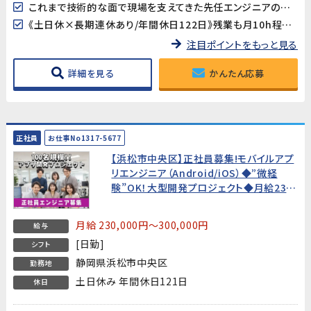
これまで技術的な面で現場を支えてきた先任エンジニアの後任として活躍していただける方を募集します!
《土日休×長期連休あり/年間休日122日》残業も月10h程度でワークライフバランスも取り易い♪
注目ポイントをもっと見る
詳細を見る
かんたん応募
正社員
お仕事No1317-5677
【浜松市中央区】正社員募集!モバイルアプ
リエンジニア（Android/iOS）◆”微経
験”OK！大型開発プロジェクト◆月給23万
円～
月給 230,000円～300,000円
給与
[日勤]
シフト
静岡県浜松市中央区
勤務地
土日休み 年間休日121日
休日