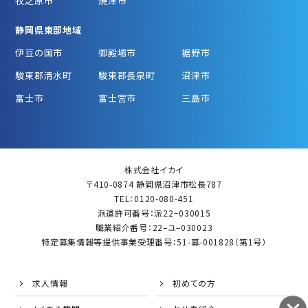
牧之原市
焼津市
静岡県東部地域
伊豆の国市
御殿場市
裾野市
駿東郡清水町
駿東郡長泉町
沼津市
富士市
富士宮市
三島市
株式会社イカイ
〒410-0874 静岡県沼津市松長787
TEL：0120-080-451
派遣許可番号：派22−030015
職業紹介番号：22–ユ–030023
特定募集情報等提供事業受理番号：51-募-001828（第1号）
求人情報
初めての方