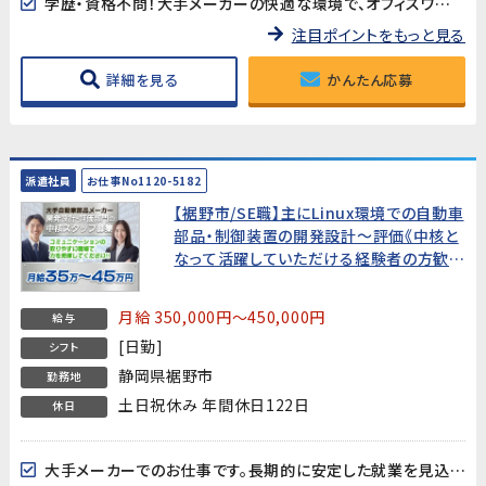
学歴・資格不問！大手メーカーの快適な環境で、オフィスワーク中心の簡易評価業務
注目ポイントをもっと見る
詳細を見る
かんたん応募
派遣社員
お仕事No1120-5182
【裾野市/SE職】主にLinux環境での自動車
部品・制御装置の開発設計～評価《中核と
なって活躍していただける経験者の方歓
迎!》
月給 350,000円～450,000円
給与
[日勤]
シフト
静岡県裾野市
勤務地
土日祝休み 年間休日122日
休日
大手メーカーでのお仕事です。長期的に安定した就業を見込んでいますので新しい挑戦やスキルアップも目指せます!