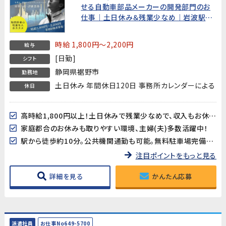
せる自動車部品メーカーの開発部門のお
仕事｜土日休み＆残業少なめ｜岩波駅か
ら徒歩10分
時給 1,800円～2,200円
給与
[日勤]
シフト
静岡県裾野市
勤務地
土日休み 年間休日120日 事務所カレンダーによる
休日
高時給1,800円以上！土日休みで残業少なめで、収入もお休みもしっかり確保できます
家庭都合のお休みも取りやすい環境、主婦(夫)多数活躍中！
駅から徒歩約10分。公共機関通勤も可能。無料駐車場完備でマイカー通勤者にも嬉しい！
注目ポイントをもっと見る
詳細を見る
かんたん応募
派遣社員
お仕事No649-5700