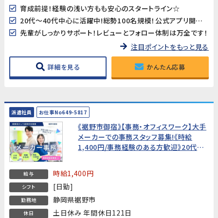
育成前提！経験の浅い方もも安心のスタートライン☆
20代～40代中心に活躍中!総勢100名規模！公式アプリ開発のダイナミックな現場に飛び込もう♪
先輩がしっかりサポート！レビューとフォロー体制は万全です！
注目ポイントをもっと見る
詳細を見る
かんたん応募
派遣社員
お仕事No649-5817
《裾野市御宿》【事務・オフィスワーク】大手
メーカーでの事務スタッフ募集!《時給
1,400円/事務経験のある方歓迎》20代～
40代活躍中!
時給1,400円
給与
[日勤]
シフト
静岡県裾野市
勤務地
土日休み 年間休日121日
休日