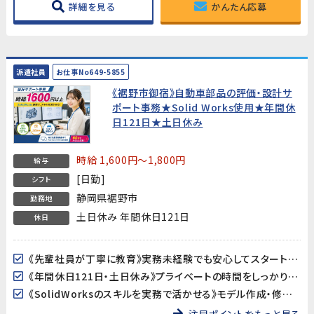
詳細を見る
かんたん応募
派遣社員
お仕事No649-5855
《裾野市御宿》自動車部品の評価・設計サ
ポート事務★Solid Works使用★年間休
日121日★土日休み
時給 1,600円～1,800円
給与
[日勤]
シフト
静岡県裾野市
勤務地
土日休み 年間休日121日
休日
《先輩社員が丁寧に教育》実務未経験でも安心してスタートできます。評価試験の経験が浅い方も、手順書に沿って進めるので大丈夫です。
《年間休日121日・土日休み》プライベートの時間をしっかり確保できる環境です。
《SolidWorksのスキルを実務で活かせる》モデル作成・修正のスキルを、大手自動車部品メーカーの開発現場で活かせます。
注目ポイントをもっと見る