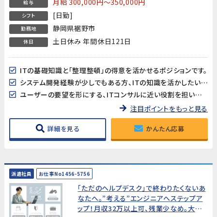
月給 300,000円～350,000円
給与
[日勤]
シフト
静岡県裾野市
勤務地
土日休み 年間休日121日
休日
ITの基礎知識と「整理整頓」の得意を活かせるポジションです。
システム開発経験が少しでもある方、ITの知識を活かしたい方に最適。
ユーザーの要望を形にする、ITコンサルに近い役割を担います。
注目ポイントをもっと見る
詳細を見る
かんたん応募
派遣社員
お仕事No1456-5756
「ただのヘルプデスク」で終わりたくないあ
なたへ。”考える”エンジニアへステップア
ップ！月収32万以上可、残業少なめ。大手