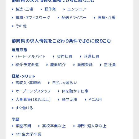
製造・工場
軽作業
エンジニア
事務・オフィスワーク
配送ドライバー
医療・介護
その他
静岡県の求人情報をこだわり条件でさらに絞りこむ
雇用形態
パート・アルバイト
契約社員
派遣社員
紹介予定派遣
職業紹介
業務委託
正社員
経験・メリット
高収入・高時給
日払い/週払い
オープニングスタッフ
体を動かす仕事
大量募集(10名以上)
語学活用
PC活用
すぐ働ける
学歴
学歴不問
高校卒業以上
専門・短大卒以上
4年生大学卒業