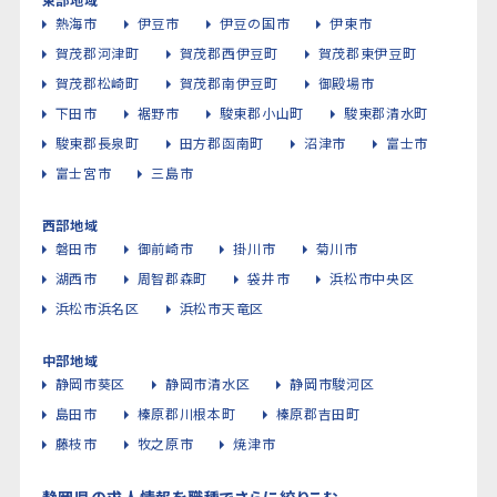
熱海市
伊豆市
伊豆の国市
伊東市
賀茂郡河津町
賀茂郡西伊豆町
賀茂郡東伊豆町
賀茂郡松崎町
賀茂郡南伊豆町
御殿場市
下田市
裾野市
駿東郡小山町
駿東郡清水町
駿東郡長泉町
田方郡函南町
沼津市
富士市
富士宮市
三島市
西部地域
磐田市
御前崎市
掛川市
菊川市
湖西市
周智郡森町
袋井市
浜松市中央区
浜松市浜名区
浜松市天竜区
中部地域
静岡市葵区
静岡市清水区
静岡市駿河区
島田市
榛原郡川根本町
榛原郡吉田町
藤枝市
牧之原市
焼津市
静岡県の求人情報を職種でさらに絞りこむ