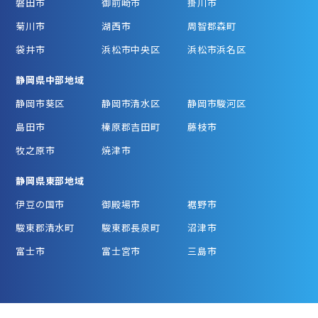
磐田市
御前崎市
掛川市
菊川市
湖西市
周智郡森町
袋井市
浜松市中央区
浜松市浜名区
静岡県中部地域
静岡市葵区
静岡市清水区
静岡市駿河区
島田市
榛原郡吉田町
藤枝市
牧之原市
焼津市
静岡県東部地域
伊豆の国市
御殿場市
裾野市
駿東郡清水町
駿東郡長泉町
沼津市
富士市
富士宮市
三島市