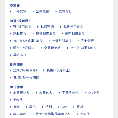
交通費
一部支給
全額支給
支給なし
待遇・福利厚生
寮・社宅あり
社保完備
社員登用あり
制服貸与
研修制度あり
送迎制度あり
まかない（食事）あり
社員割引あり
完全分煙
駅から5分以内
交通費支給
バイク・車通勤OK
昇給あり
勤務期間
短期(3ヶ月以内)
長期(3ヶ月以上)
春/夏/冬休み期間
休日休暇
土日祝休み
土日休み
平日その他
シフト制
その他
有休
慶弔
特別
GW
夏季
年末年始
産休・育休取得実績あり
その他