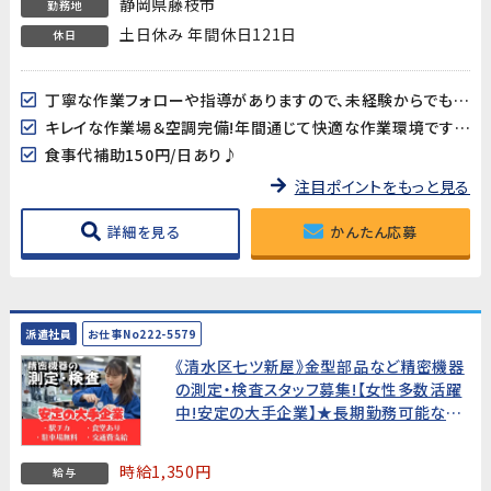
静岡県藤枝市
勤務地
土日休み 年間休日121日
休日
丁寧な作業フォローや指導がありますので、未経験からでも始め易い♪相談事もし易い環境です
キレイな作業場＆空調完備!年間通じて快適な作業環境です♪
食事代補助150円/日あり♪
注目ポイントをもっと見る
詳細を見る
かんたん応募
派遣社員
お仕事No222-5579
《清水区七ツ新屋》金型部品など精密機器
の測定・検査スタッフ募集!【女性多数活躍
中!安定の大手企業】★長期勤務可能な方
を探しています★
時給1,350円
給与