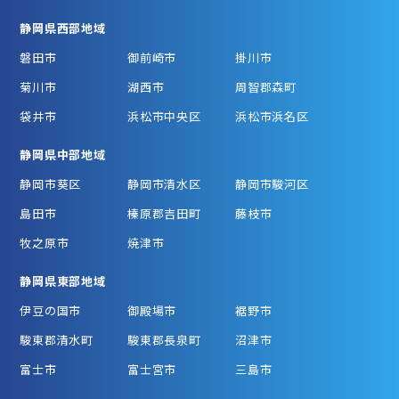
静岡県西部地域
磐田市
御前崎市
掛川市
菊川市
湖西市
周智郡森町
袋井市
浜松市中央区
浜松市浜名区
静岡県中部地域
静岡市葵区
静岡市清水区
静岡市駿河区
島田市
榛原郡吉田町
藤枝市
牧之原市
焼津市
静岡県東部地域
伊豆の国市
御殿場市
裾野市
駿東郡清水町
駿東郡長泉町
沼津市
富士市
富士宮市
三島市