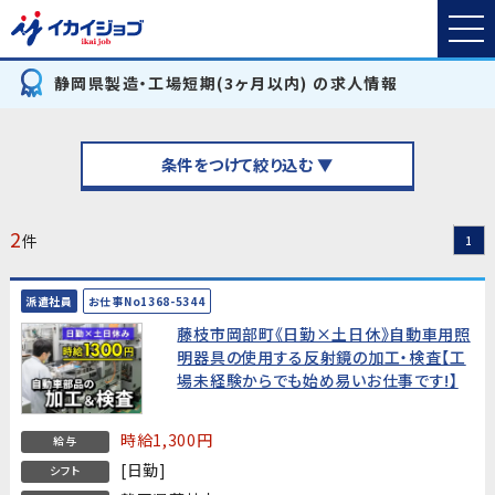
静岡県製造・工場短期(3ヶ月以内) の求人情報
条件をつけて絞り込む ▼
2
件
1
派遣社員
お仕事No1368-5344
藤枝市岡部町《日勤×土日休》自動車用照
明器具の使用する反射鏡の加工・検査【工
場未経験からでも始め易いお仕事です!】
時給1,300円
給与
[日勤]
シフト