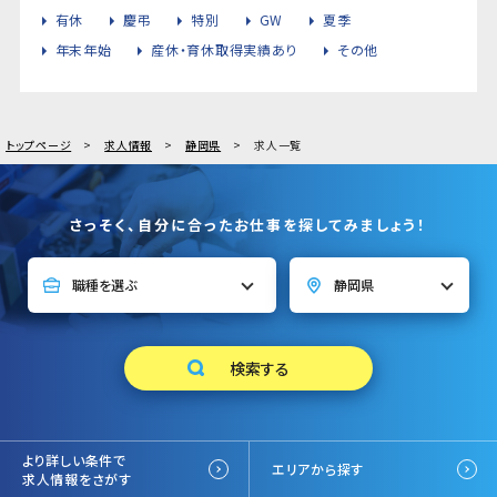
有休
慶弔
特別
GW
夏季
年末年始
産休・育休取得実績あり
その他
トップページ
求人情報
静岡県
求人一覧
さっそく、自分に合ったお仕事を探してみましょう！
より詳しい条件で
エリアから探す
求人情報をさがす