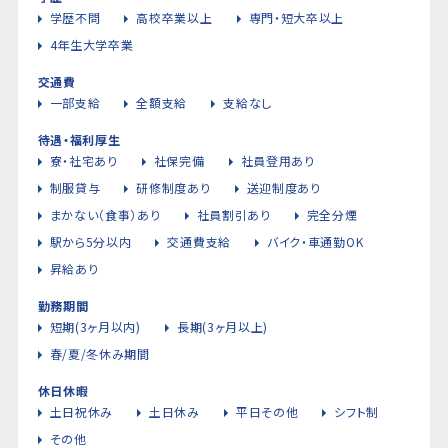
学歴不問
高校卒業以上
専門・短大卒以上
4年生大学卒業
交通費
一部支給
全額支給
支給なし
待遇・福利厚生
寮・社宅あり
社保完備
社員登用あり
制服貸与
研修制度あり
送迎制度あり
まかない（食事）あり
社員割引あり
完全分煙
駅から5分以内
交通費支給
バイク・車通勤OK
昇給あり
勤務期間
短期(3ヶ月以内)
長期(3ヶ月以上)
春/夏/冬休み期間
休日休暇
土日祝休み
土日休み
平日その他
シフト制
その他