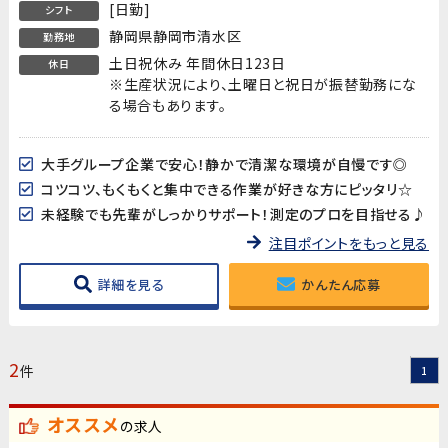
[日勤]
シフト
静岡県静岡市清水区
勤務地
土日祝休み 年間休日123日
休日
※生産状況により、土曜日と祝日が振替勤務にな
る場合もあります。
大手グループ企業で安心！静かで清潔な環境が自慢です◎
コツコツ、もくもくと集中できる作業が好きな方にピッタリ☆
未経験でも先輩がしっかりサポート！測定のプロを目指せる♪
注目ポイントをもっと見る
詳細を見る
かんたん応募
2
件
1
オススメ
の求人