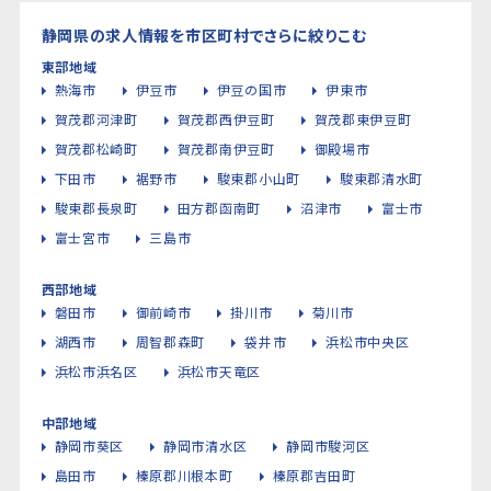
静岡県の求人情報を市区町村でさらに絞りこむ
東部地域
熱海市
伊豆市
伊豆の国市
伊東市
賀茂郡河津町
賀茂郡西伊豆町
賀茂郡東伊豆町
賀茂郡松崎町
賀茂郡南伊豆町
御殿場市
下田市
裾野市
駿東郡小山町
駿東郡清水町
駿東郡長泉町
田方郡函南町
沼津市
富士市
富士宮市
三島市
西部地域
磐田市
御前崎市
掛川市
菊川市
湖西市
周智郡森町
袋井市
浜松市中央区
浜松市浜名区
浜松市天竜区
中部地域
静岡市葵区
静岡市清水区
静岡市駿河区
島田市
榛原郡川根本町
榛原郡吉田町