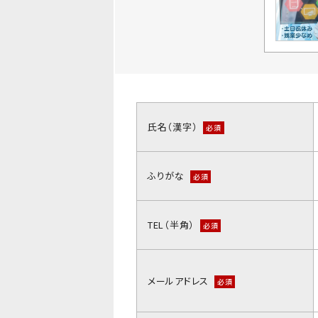
氏名（漢字）
必須
ふりがな
必須
TEL（半角）
必須
メールアドレス
必須