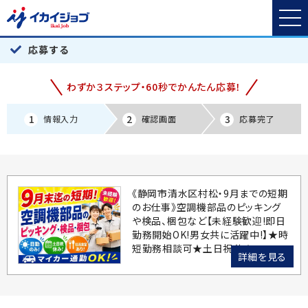
応募する
わずか３ステップ・60秒でかんたん応募！
1
2
3
情報入力
確認画面
応募完了
《静岡市清水区村松・9月までの短期
のお仕事》空調機部品のピッキング
や検品、梱包など【未経験歓迎!即日
勤務開始OK!男女共に活躍中!】★時
短勤務相談可★土日祝休★
詳細を見る