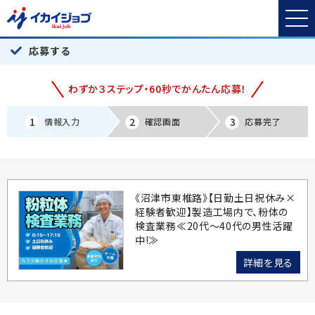
応募する
わずか３ステップ・60秒でかんたん応募！
1
2
3
情報入力
確認画面
応募完了
《沼津市東椎路》【日勤土日祝休み×
経験者歓迎】製造工場内で、粉体の
検査業務≪20代～40代の男性活躍
中!≫
詳細を見る